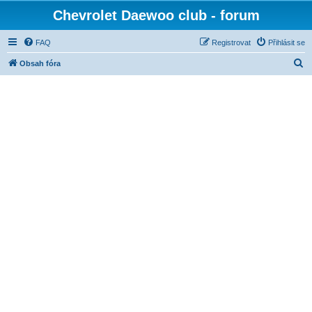
Chevrolet Daewoo club - forum
FAQ
Registrovat
Přihlásit se
H
Obsah fóra
l
e
d
a
t