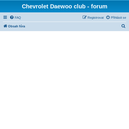
Chevrolet Daewoo club - forum
FAQ
Registrovat
Přihlásit se
H
Obsah fóra
l
e
d
a
t