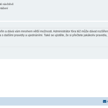
ždé návštěvě
hlášení
 vteřin a dává vám mnohem větší možnosti. Administrátor fóra též může dávat rozšíře
 s dalšími pravidly a ujednáními. Také se ujistěte, že si přečtete jakákoliv pravidla, 