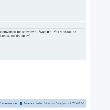
né pravomoci registrovaným uživatelům. Před registrací se
která se na fóru objeví.
Kontaktujte nás
Smazat cookies
Všechny časy jsou v
UTC+02:00