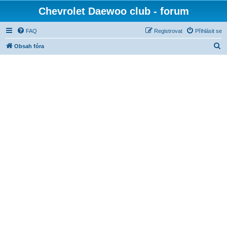
Chevrolet Daewoo club - forum
FAQ
Registrovat
Přihlásit se
H
Obsah fóra
l
e
d
a
t