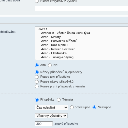
díte část slova
Hledat kterýkoliv z výrazů
rohledávána
Ano
Ne
Názvy příspěvků a jejich texty
Pouze text příspěvku
Pouze názvy příspěvků
Pouze první příspěvek v tématu
Příspěvky
Témata
Vzestupně
Sestupně
znaků příspěvku