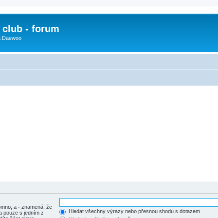
club - forum
 a Daewoo
tomno, a
-
znamená, že
Hledat všechny výrazy nebo přesnou shodu s dotazem
a pouze s jedním z