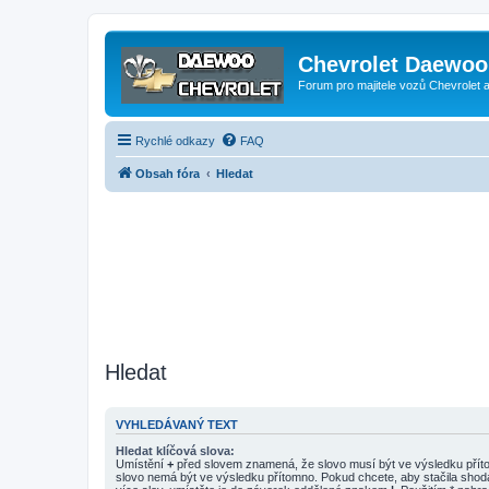
Chevrolet Daewoo 
Forum pro majitele vozů Chevrolet
Rychlé odkazy
FAQ
Obsah fóra
Hledat
Hledat
VYHLEDÁVANÝ TEXT
Hledat klíčová slova:
Umístění
+
před slovem znamená, že slovo musí být ve výsledku pří
slovo nemá být ve výsledku přítomno. Pokud chcete, aby stačila shod