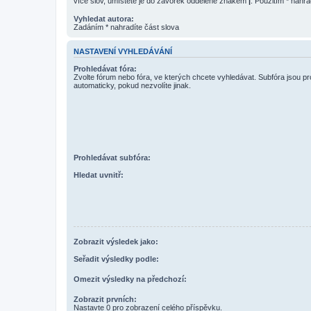
více slov, umístěte je do závorek oddělené znakem
|
. Použitím * nahra
Vyhledat autora:
Zadáním * nahradíte část slova
NASTAVENÍ VYHLEDÁVÁNÍ
Prohledávat fóra:
Zvolte fórum nebo fóra, ve kterých chcete vyhledávat. Subfóra jsou p
automaticky, pokud nezvolíte jinak.
Prohledávat subfóra:
Hledat uvnitř:
Zobrazit výsledek jako:
Seřadit výsledky podle:
Omezit výsledky na předchozí:
Zobrazit prvních:
Nastavte 0 pro zobrazení celého příspěvku.