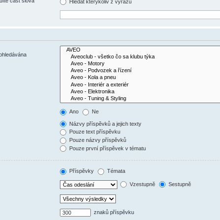
díte část slova
Hledat kterýkoliv z výrazů
rohledávána
Ano
Ne
Názvy příspěvků a jejich texty
Pouze text příspěvku
Pouze názvy příspěvků
Pouze první příspěvek v tématu
Příspěvky
Témata
Vzestupně
Sestupně
znaků příspěvku