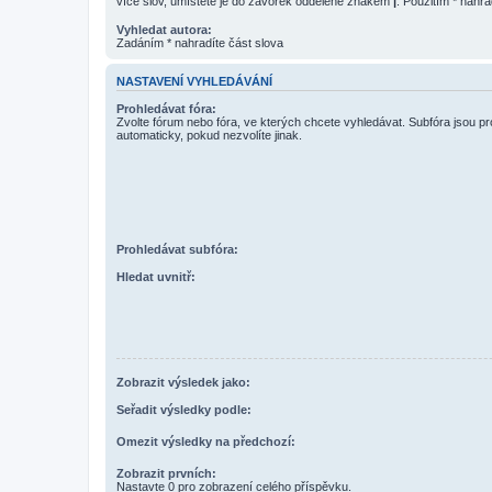
více slov, umístěte je do závorek oddělené znakem
|
. Použitím * nahra
Vyhledat autora:
Zadáním * nahradíte část slova
NASTAVENÍ VYHLEDÁVÁNÍ
Prohledávat fóra:
Zvolte fórum nebo fóra, ve kterých chcete vyhledávat. Subfóra jsou p
automaticky, pokud nezvolíte jinak.
Prohledávat subfóra:
Hledat uvnitř:
Zobrazit výsledek jako:
Seřadit výsledky podle:
Omezit výsledky na předchozí:
Zobrazit prvních:
Nastavte 0 pro zobrazení celého příspěvku.