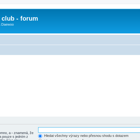
club - forum
 a Daewoo
tomno, a
-
znamená, že
Hledat všechny výrazy nebo přesnou shodu s dotazem
a pouze s jedním z