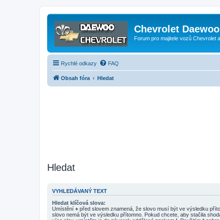
Chevrolet Daewoo 
Forum pro majitele vozů Chevrolet
Rychlé odkazy
FAQ
Obsah fóra
Hledat
Hledat
VYHLEDÁVANÝ TEXT
Hledat klíčová slova:
Umístění
+
před slovem znamená, že slovo musí být ve výsledku pří
slovo nemá být ve výsledku přítomno. Pokud chcete, aby stačila shod