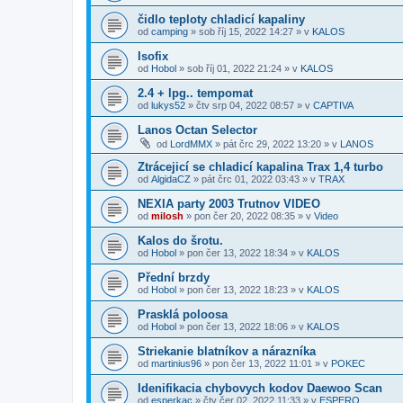
čidlo teploty chladicí kapaliny
od
camping
»
sob říj 15, 2022 14:27
» v
KALOS
Isofix
od
Hobol
»
sob říj 01, 2022 21:24
» v
KALOS
2.4 + lpg.. tempomat
od
lukys52
»
čtv srp 04, 2022 08:57
» v
CAPTIVA
Lanos Octan Selector
od
LordMMX
»
pát črc 29, 2022 13:20
» v
LANOS
Ztrácejicí se chladicí kapalina Trax 1,4 turbo
od
AlgidaCZ
»
pát črc 01, 2022 03:43
» v
TRAX
NEXIA party 2003 Trutnov VIDEO
od
milosh
»
pon čer 20, 2022 08:35
» v
Video
Kalos do šrotu.
od
Hobol
»
pon čer 13, 2022 18:34
» v
KALOS
Přední brzdy
od
Hobol
»
pon čer 13, 2022 18:23
» v
KALOS
Prasklá poloosa
od
Hobol
»
pon čer 13, 2022 18:06
» v
KALOS
Striekanie blatníkov a nárazníka
od
martinius96
»
pon čer 13, 2022 11:01
» v
POKEC
Idenifikacia chybovych kodov Daewoo Scan
od
esperkac
»
čtv čer 02, 2022 11:33
» v
ESPERO