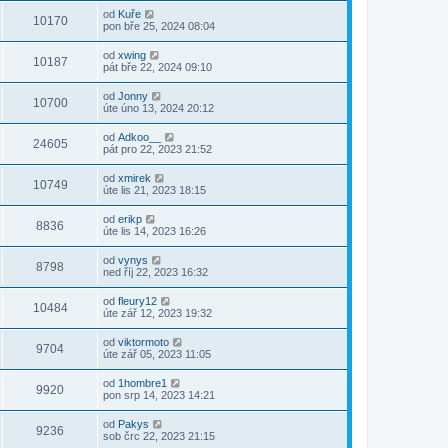
od
Kuře
10170
pon bře 25, 2024 08:04
od
xwing
10187
pát bře 22, 2024 09:10
od
Jonny
10700
úte úno 13, 2024 20:12
od
Adkoo__
24605
pát pro 22, 2023 21:52
od
xmirek
10749
úte lis 21, 2023 18:15
od
erikp
8836
úte lis 14, 2023 16:26
od
vynys
8798
ned říj 22, 2023 16:32
od
fleury12
10484
úte zář 12, 2023 19:32
od
viktormoto
9704
úte zář 05, 2023 11:05
od
1hombre1
9920
pon srp 14, 2023 14:21
od
Pakys
9236
sob črc 22, 2023 21:15