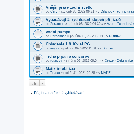
Vnější pravé zadní světlo
od
Cerv
»
čtv dub 28, 2022 09:21
» v
Orlando - Technická s
Vypadávají 5. rychlostní stupeň při jízdě
od
Zdragoun
»
stř dub 06, 2022 06:32
» v
Aveo - Technická
vodní pumpa
od
Rorschach
»
pát úno 11, 2022 12:44
» v
NUBIRA
Chladenie 1,8 16v +LPG
od
awgee
»
pát úno 04, 2022 11:31
» v
Benzín
Tiche pipanie senzorov
od
rusnyyy
»
stř úno 02, 2022 09:34
» v
Cruze - Elektronika
Matiz imobilizer
od
Tragét
»
ned říj 31, 2021 20:28
» v
MATIZ
Přejít na rozšířené vyhledávání