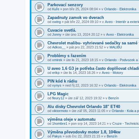
Parkovací senzory
od
Kuře
»
pon bře 25, 2024 08:04
» v
Orlando - Elektronika
Zapadnuty zamok vo dverach
od
xwing
»
pát bře 22, 2024 09:10
» v
Aveo - Interiér a exteri
Cuvacie svetlá.
od
Jonny
»
úte úno 13, 2024 20:12
» v
Aveo - Elektronika
Chevrolet malibu- vyhrievané sedačky sa samé
od
Adkoo__
»
pát pro 22, 2023 21:52
» v
MALIBU
Problémy s řazením
od
xmirek
»
úte lis 21, 2023 18:15
» v
Orlando - Podvozek a 
U aveo 1.6 G3 je potřeba často doplňovat chladi
od
erikp
»
úte lis 14, 2023 16:26
» v
Aveo - Motory
PIN kód k rádiu
od
vynys
»
ned říj 22, 2023 16:32
» v
Orlando - Elektronika
LPG Magic
od
fleury12
»
úte zář 12, 2023 19:32
» v
Benzín
Alu disky Chevrolet Orlando 18" ET40
od
viktormoto
»
úte zář 05, 2023 11:05
» v
Orlando - Kola a 
výměna oleje v automatu
od
1hombre1
»
pon srp 14, 2023 14:21
» v
Cruze - Technick
Výměna převodovky motor 1.8, 104kw
od
Pakys
»
sob črc 22, 2023 21:15
» v
Benzín