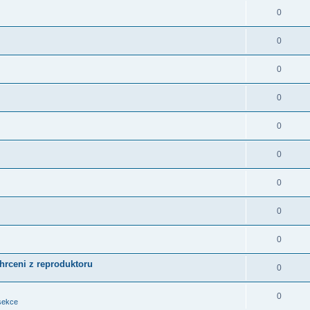
0
0
0
0
0
0
0
0
0
chrceni z reproduktoru
0
0
sekce