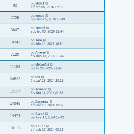
od
ab021
82
stř srp 05, 2026 11:13
od
tomos
2726
ned dub 05, 2026 19:49
od
Tomaš
3647
sob led 03, 2026 12:44
od
Jára
10342
pát bře 14, 2025 16:54
od
Ameral
7120
čtv úno 13, 2025 13:46
od
MiKimChi
11158
úte lis 26, 2024 21:42
od
rdk
24523
čtv zář 19, 2024 20:19
od
Adamqo
12127
čtv črc 11, 2024 22:53
od
Biglamas
14348
stř kvě 29, 2024 15:57
od
Gandi
14474
pát kvě 17, 2024 19:42
od
TIBI77
10111
stř dub 17, 2024 00:15