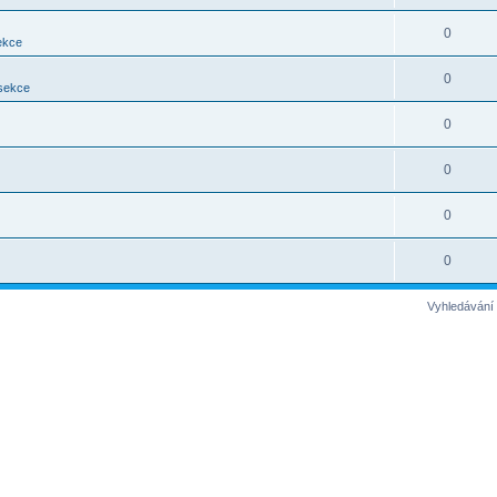
0
ekce
0
 sekce
0
0
0
0
Vyhledávání 