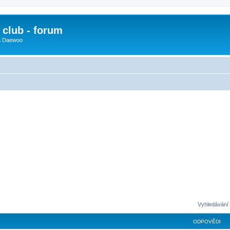
club - forum
 a Daewoo
Vyhledávání 
ODPOVĚDI