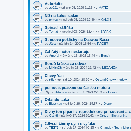
Autorádio
od
ab021
»
stř srp 05, 2026 11:13
» v
MATIZ
ND na kalos sedan
od
tomos
»
ned dub 05, 2026 19:49
» v
KALOS
Spínací skříňka
od
Tomaš
»
sob led 03, 2026 12:44
» v
SPARK
Stredove poklicky na Daewoo Racer
od
Jára
»
pát bře 14, 2025 16:54
» v
RACER
Zahřátý motor nestartuje
od
Ameral
»
čtv úno 13, 2025 13:46
» v
Benzín
Bordó kráska za odvoz
od
MiKimChi
»
úte lis 26, 2024 21:42
» v
LEGANZA
Chevy Van
od
rdk
»
čtv zář 19, 2024 20:19
» v
Ostatni Chevy modely
pomoc s prasknutou časťou motora
od
Adamqo
»
čtv črc 11, 2024 22:53
» v
Benzín
Orlando cuká
od
Biglamas
»
stř kvě 29, 2024 15:57
» v
Diesel
Divny ton pipani z reproduktoru pri couvani a 
od
Gandi
»
pát kvě 17, 2024 19:42
» v
Cruze - Elektronika
2.0vcdi čierny dym s vyfuku
od
TIBI77
»
stř dub 17, 2024 00:15
» v
Orlando - Technická 