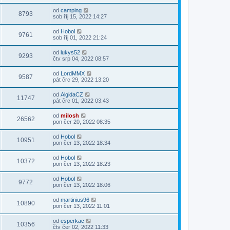
od
camping
8793
sob říj 15, 2022 14:27
od
Hobol
9761
sob říj 01, 2022 21:24
od
lukys52
9293
čtv srp 04, 2022 08:57
od
LordMMX
9587
pát črc 29, 2022 13:20
od
AlgidaCZ
11747
pát črc 01, 2022 03:43
od
milosh
26562
pon čer 20, 2022 08:35
od
Hobol
10951
pon čer 13, 2022 18:34
od
Hobol
10372
pon čer 13, 2022 18:23
od
Hobol
9772
pon čer 13, 2022 18:06
od
martinius96
10890
pon čer 13, 2022 11:01
od
esperkac
10356
čtv čer 02, 2022 11:33