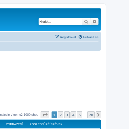
Hledat
Pokročilé hledání
Registrovat
Přihlásit se
Stránka
1
z
20
1
2
3
4
5
20
Další
nalezlo více než 1000 shod
…
ZOBRAZENÍ
POSLEDNÍ PŘÍSPĚVEK