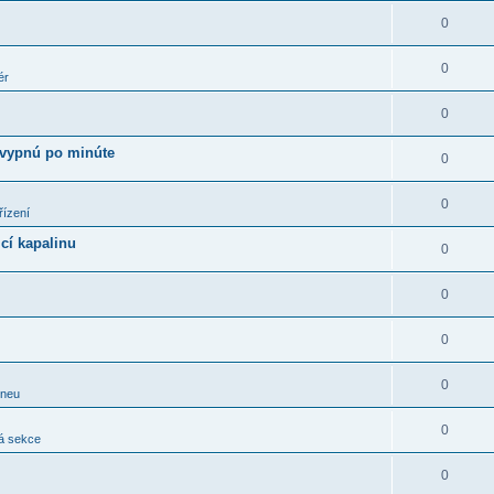
0
0
ér
0
 vypnú po minúte
0
0
řízení
cí kapalinu
0
0
0
0
pneu
0
á sekce
0