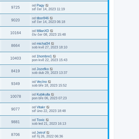
od
Pagy
9725
stř čer 14, 2023 11:19
od
tibor846
9020
stř čer 14, 2023 06:18
od
MilanXD
10164
čtv čer 08, 2023 15:48
od
michal34
8664
sob kvě 27, 2023 18:10
od
1hombre1
10403
pon kvě 22, 2023 15:43
od
Jozefko
8419
sob dub 29, 2023 13:37
od
Vecíno
9349
sob bře 18, 2023 15:52
od
Kubikulla
10078
pon bře 06, 2023 07:23
od
Vitakr
9077
stř úno 22, 2023 18:48
od
Toxic
9881
sob led 21, 2023 16:13
od
Jetrof
8706
stř říj 26, 2022 06:36