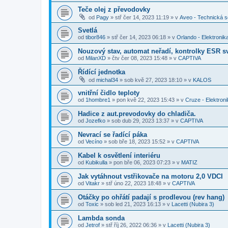
Teče olej z převodovky
od
Pagy
»
stř čer 14, 2023 11:19
» v
Aveo - Technická 
Svetlá
od
tibor846
»
stř čer 14, 2023 06:18
» v
Orlando - Elektronik
Nouzový stav, automat neřadí, kontrolky ESR sv
od
MilanXD
»
čtv čer 08, 2023 15:48
» v
CAPTIVA
Řídící jednotka
od
michal34
»
sob kvě 27, 2023 18:10
» v
KALOS
vnitřní čidlo teploty
od
1hombre1
»
pon kvě 22, 2023 15:43
» v
Cruze - Elektron
Hadice z aut.prevodovky do chladiča.
od
Jozefko
»
sob dub 29, 2023 13:37
» v
CAPTIVA
Nevrací se řadící páka
od
Vecíno
»
sob bře 18, 2023 15:52
» v
CAPTIVA
Kabel k osvětlení interiéru
od
Kubikulla
»
pon bře 06, 2023 07:23
» v
MATIZ
Jak vytáhnout vstřikovače na motoru 2,0 VDCI
od
Vitakr
»
stř úno 22, 2023 18:48
» v
CAPTIVA
Otáčky po ohřátí padají s prodlevou (rev hang)
od
Toxic
»
sob led 21, 2023 16:13
» v
Lacetti (Nubira 3)
Lambda sonda
od
Jetrof
»
stř říj 26, 2022 06:36
» v
Lacetti (Nubira 3)