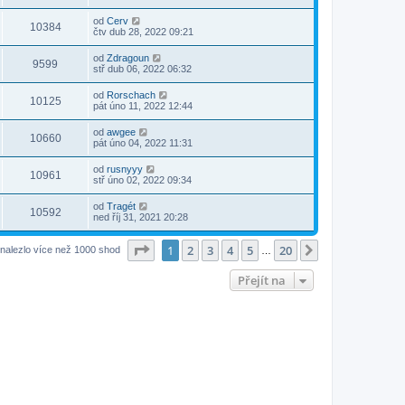
od
Cerv
10384
čtv dub 28, 2022 09:21
od
Zdragoun
9599
stř dub 06, 2022 06:32
od
Rorschach
10125
pát úno 11, 2022 12:44
od
awgee
10660
pát úno 04, 2022 11:31
od
rusnyyy
10961
stř úno 02, 2022 09:34
od
Tragét
10592
ned říj 31, 2021 20:28
Stránka
1
z
20
1
2
3
4
5
20
Další
nalezlo více než 1000 shod
…
Přejít na