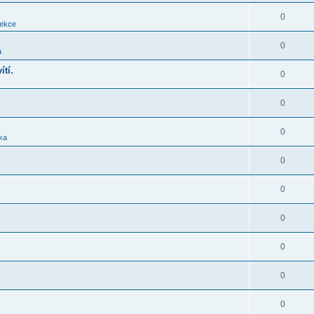
0
sekce
0
a
ítí.
0
0
0
ika
0
0
0
0
0
0