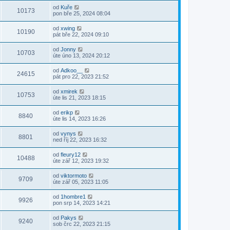
od
Kuře
10173
pon bře 25, 2024 08:04
od
xwing
10190
pát bře 22, 2024 09:10
od
Jonny
10703
úte úno 13, 2024 20:12
od
Adkoo__
24615
pát pro 22, 2023 21:52
od
xmirek
10753
úte lis 21, 2023 18:15
od
erikp
8840
úte lis 14, 2023 16:26
od
vynys
8801
ned říj 22, 2023 16:32
od
fleury12
10488
úte zář 12, 2023 19:32
od
viktormoto
9709
úte zář 05, 2023 11:05
od
1hombre1
9926
pon srp 14, 2023 14:21
od
Pakys
9240
sob črc 22, 2023 21:15