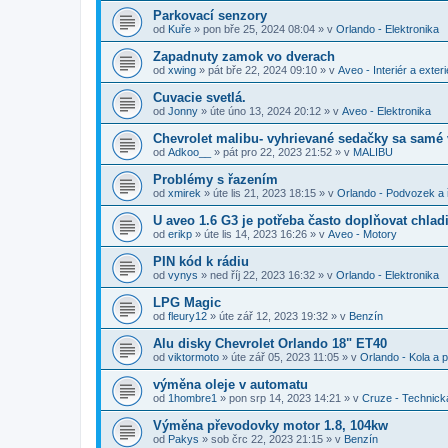
Parkovací senzory
od
Kuře
»
pon bře 25, 2024 08:04
» v
Orlando - Elektronika
Zapadnuty zamok vo dverach
od
xwing
»
pát bře 22, 2024 09:10
» v
Aveo - Interiér a exteri
Cuvacie svetlá.
od
Jonny
»
úte úno 13, 2024 20:12
» v
Aveo - Elektronika
Chevrolet malibu- vyhrievané sedačky sa samé
od
Adkoo__
»
pát pro 22, 2023 21:52
» v
MALIBU
Problémy s řazením
od
xmirek
»
úte lis 21, 2023 18:15
» v
Orlando - Podvozek a 
U aveo 1.6 G3 je potřeba často doplňovat chladi
od
erikp
»
úte lis 14, 2023 16:26
» v
Aveo - Motory
PIN kód k rádiu
od
vynys
»
ned říj 22, 2023 16:32
» v
Orlando - Elektronika
LPG Magic
od
fleury12
»
úte zář 12, 2023 19:32
» v
Benzín
Alu disky Chevrolet Orlando 18" ET40
od
viktormoto
»
úte zář 05, 2023 11:05
» v
Orlando - Kola a 
výměna oleje v automatu
od
1hombre1
»
pon srp 14, 2023 14:21
» v
Cruze - Technick
Výměna převodovky motor 1.8, 104kw
od
Pakys
»
sob črc 22, 2023 21:15
» v
Benzín