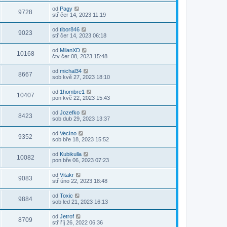
od
Pagy
9728
stř čer 14, 2023 11:19
od
tibor846
9023
stř čer 14, 2023 06:18
od
MilanXD
10168
čtv čer 08, 2023 15:48
od
michal34
8667
sob kvě 27, 2023 18:10
od
1hombre1
10407
pon kvě 22, 2023 15:43
od
Jozefko
8423
sob dub 29, 2023 13:37
od
Vecíno
9352
sob bře 18, 2023 15:52
od
Kubikulla
10082
pon bře 06, 2023 07:23
od
Vitakr
9083
stř úno 22, 2023 18:48
od
Toxic
9884
sob led 21, 2023 16:13
od
Jetrof
8709
stř říj 26, 2022 06:36