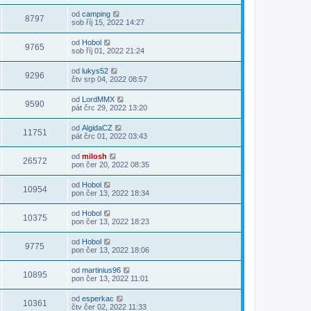
od
camping
8797
sob říj 15, 2022 14:27
od
Hobol
9765
sob říj 01, 2022 21:24
od
lukys52
9296
čtv srp 04, 2022 08:57
od
LordMMX
9590
pát črc 29, 2022 13:20
od
AlgidaCZ
11751
pát črc 01, 2022 03:43
od
milosh
26572
pon čer 20, 2022 08:35
od
Hobol
10954
pon čer 13, 2022 18:34
od
Hobol
10375
pon čer 13, 2022 18:23
od
Hobol
9775
pon čer 13, 2022 18:06
od
martinius96
10895
pon čer 13, 2022 11:01
od
esperkac
10361
čtv čer 02, 2022 11:33