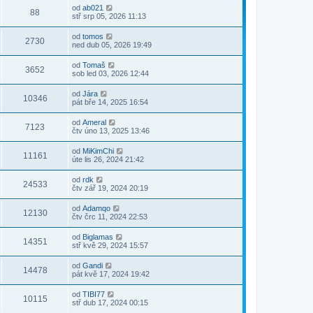
od
ab021
88
stř srp 05, 2026 11:13
od
tomos
2730
ned dub 05, 2026 19:49
od
Tomaš
3652
sob led 03, 2026 12:44
od
Jára
10346
pát bře 14, 2025 16:54
od
Ameral
7123
čtv úno 13, 2025 13:46
od
MiKimChi
11161
úte lis 26, 2024 21:42
od
rdk
24533
čtv zář 19, 2024 20:19
od
Adamqo
12130
čtv črc 11, 2024 22:53
od
Biglamas
14351
stř kvě 29, 2024 15:57
od
Gandi
14478
pát kvě 17, 2024 19:42
od
TIBI77
10115
stř dub 17, 2024 00:15