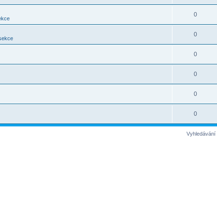
0
ekce
0
 sekce
0
0
0
0
Vyhledávání 