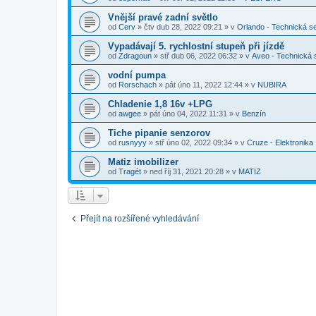
Vnější pravé zadní světlo
od
Cerv
»
čtv dub 28, 2022 09:21
» v
Orlando - Technická s
Vypadávají 5. rychlostní stupeň při jízdě
od
Zdragoun
»
stř dub 06, 2022 06:32
» v
Aveo - Technická
vodní pumpa
od
Rorschach
»
pát úno 11, 2022 12:44
» v
NUBIRA
Chladenie 1,8 16v +LPG
od
awgee
»
pát úno 04, 2022 11:31
» v
Benzín
Tiche pipanie senzorov
od
rusnyyy
»
stř úno 02, 2022 09:34
» v
Cruze - Elektronika
Matiz imobilizer
od
Tragét
»
ned říj 31, 2021 20:28
» v
MATIZ
Přejít na rozšířené vyhledávání