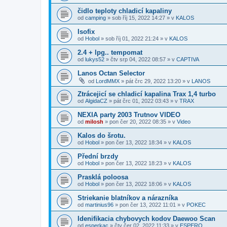
čidlo teploty chladicí kapaliny
od
camping
»
sob říj 15, 2022 14:27
» v
KALOS
Isofix
od
Hobol
»
sob říj 01, 2022 21:24
» v
KALOS
2.4 + lpg.. tempomat
od
lukys52
»
čtv srp 04, 2022 08:57
» v
CAPTIVA
Lanos Octan Selector
od
LordMMX
»
pát črc 29, 2022 13:20
» v
LANOS
Ztrácejicí se chladicí kapalina Trax 1,4 turbo
od
AlgidaCZ
»
pát črc 01, 2022 03:43
» v
TRAX
NEXIA party 2003 Trutnov VIDEO
od
milosh
»
pon čer 20, 2022 08:35
» v
Video
Kalos do šrotu.
od
Hobol
»
pon čer 13, 2022 18:34
» v
KALOS
Přední brzdy
od
Hobol
»
pon čer 13, 2022 18:23
» v
KALOS
Prasklá poloosa
od
Hobol
»
pon čer 13, 2022 18:06
» v
KALOS
Striekanie blatníkov a nárazníka
od
martinius96
»
pon čer 13, 2022 11:01
» v
POKEC
Idenifikacia chybovych kodov Daewoo Scan
od
esperkac
»
čtv čer 02, 2022 11:33
» v
ESPERO