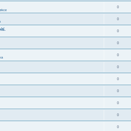
0
sekce
0
a
ítí.
0
0
0
ika
0
0
0
0
0
0