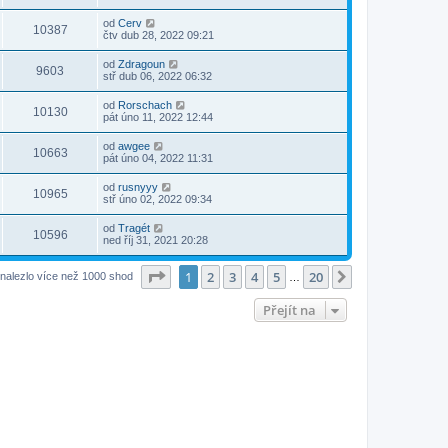
od
Cerv
10387
čtv dub 28, 2022 09:21
od
Zdragoun
9603
stř dub 06, 2022 06:32
od
Rorschach
10130
pát úno 11, 2022 12:44
od
awgee
10663
pát úno 04, 2022 11:31
od
rusnyyy
10965
stř úno 02, 2022 09:34
od
Tragét
10596
ned říj 31, 2021 20:28
Stránka
1
z
20
1
2
3
4
5
20
Další
nalezlo více než 1000 shod
…
Přejít na