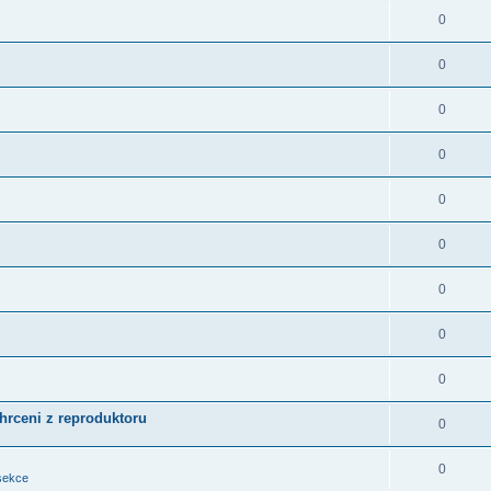
0
0
0
0
0
0
0
0
0
chrceni z reproduktoru
0
0
sekce