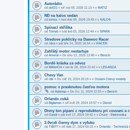
Autorádio
od
ab021
»
stř srp 05, 2026 11:13
» v
MATIZ
ND na kalos sedan
od
tomos
»
ned dub 05, 2026 19:49
» v
KALOS
Spínací skříňka
od
Tomaš
»
sob led 03, 2026 12:44
» v
SPARK
Stredove poklicky na Daewoo Racer
od
Jára
»
pát bře 14, 2025 16:54
» v
RACER
Zahřátý motor nestartuje
od
Ameral
»
čtv úno 13, 2025 13:46
» v
Benzín
Bordó kráska za odvoz
od
MiKimChi
»
úte lis 26, 2024 21:42
» v
LEGANZA
Chevy Van
od
rdk
»
čtv zář 19, 2024 20:19
» v
Ostatni Chevy modely
pomoc s prasknutou časťou motora
od
Adamqo
»
čtv črc 11, 2024 22:53
» v
Benzín
Orlando cuká
od
Biglamas
»
stř kvě 29, 2024 15:57
» v
Diesel
Divny ton pipani z reproduktoru pri couvani a 
od
Gandi
»
pát kvě 17, 2024 19:42
» v
Cruze - Elektronika
2.0vcdi čierny dym s vyfuku
od
TIBI77
»
stř dub 17, 2024 00:15
» v
Orlando - Technická 