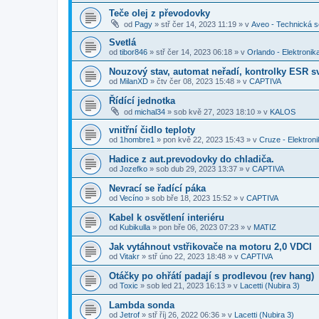
Teče olej z převodovky
od
Pagy
»
stř čer 14, 2023 11:19
» v
Aveo - Technická 
Svetlá
od
tibor846
»
stř čer 14, 2023 06:18
» v
Orlando - Elektronik
Nouzový stav, automat neřadí, kontrolky ESR sv
od
MilanXD
»
čtv čer 08, 2023 15:48
» v
CAPTIVA
Řídící jednotka
od
michal34
»
sob kvě 27, 2023 18:10
» v
KALOS
vnitřní čidlo teploty
od
1hombre1
»
pon kvě 22, 2023 15:43
» v
Cruze - Elektron
Hadice z aut.prevodovky do chladiča.
od
Jozefko
»
sob dub 29, 2023 13:37
» v
CAPTIVA
Nevrací se řadící páka
od
Vecíno
»
sob bře 18, 2023 15:52
» v
CAPTIVA
Kabel k osvětlení interiéru
od
Kubikulla
»
pon bře 06, 2023 07:23
» v
MATIZ
Jak vytáhnout vstřikovače na motoru 2,0 VDCI
od
Vitakr
»
stř úno 22, 2023 18:48
» v
CAPTIVA
Otáčky po ohřátí padají s prodlevou (rev hang)
od
Toxic
»
sob led 21, 2023 16:13
» v
Lacetti (Nubira 3)
Lambda sonda
od
Jetrof
»
stř říj 26, 2022 06:36
» v
Lacetti (Nubira 3)