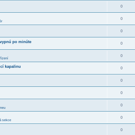
0
0
ér
0
 vypnú po minúte
0
0
řízení
cí kapalinu
0
0
0
0
pneu
0
á sekce
0