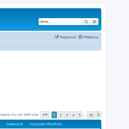
Hledat
Pokročilé hledání
Registrovat
Přihlásit se
Stránka
1
z
20
1
2
3
4
5
20
Další
nalezlo více než 1000 shod
…
ZOBRAZENÍ
POSLEDNÍ PŘÍSPĚVEK