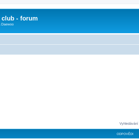
club - forum
 a Daewoo
Vyhledávání 
ODPOVĚDI