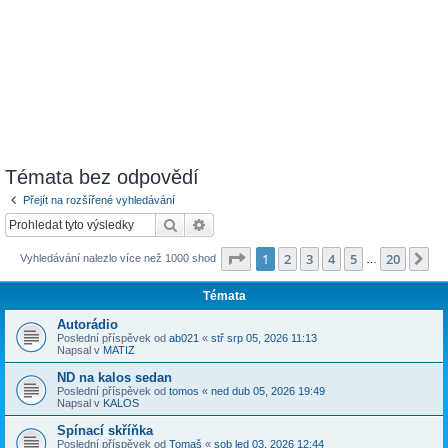
Témata bez odpovědí
Přejít na rozšířené vyhledávání
Hledat
Pokročilé hledání
Stránka
1
z
20
1
2
3
4
5
20
Da
Vyhledávání nalezlo více než 1000 shod
…
Témata
Autorádio
Poslední příspěvek od
ab021
«
stř srp 05, 2026 11:13
Napsal v
MATIZ
ND na kalos sedan
Poslední příspěvek od
tomos
«
ned dub 05, 2026 19:49
Napsal v
KALOS
Spínací skříňka
Poslední příspěvek od
Tomaš
«
sob led 03, 2026 12:44