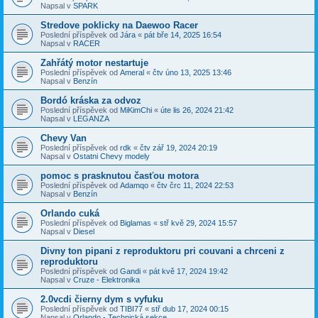
Napsal v
SPARK
Stredove poklicky na Daewoo Racer
Poslední příspěvek od
Jára
«
pát bře 14, 2025 16:54
Napsal v
RACER
Zahřátý motor nestartuje
Poslední příspěvek od
Ameral
«
čtv úno 13, 2025 13:46
Napsal v
Benzín
Bordó kráska za odvoz
Poslední příspěvek od
MiKimChi
«
úte lis 26, 2024 21:42
Napsal v
LEGANZA
Chevy Van
Poslední příspěvek od
rdk
«
čtv zář 19, 2024 20:19
Napsal v
Ostatni Chevy modely
pomoc s prasknutou časťou motora
Poslední příspěvek od
Adamqo
«
čtv črc 11, 2024 22:53
Napsal v
Benzín
Orlando cuká
Poslední příspěvek od
Biglamas
«
stř kvě 29, 2024 15:57
Napsal v
Diesel
Divny ton pipani z reproduktoru pri couvani a chrceni z
reproduktoru
Poslední příspěvek od
Gandi
«
pát kvě 17, 2024 19:42
Napsal v
Cruze - Elektronika
2.0vcdi čierny dym s vyfuku
Poslední příspěvek od
TIBI77
«
stř dub 17, 2024 00:15
Napsal v
Orlando - Technická sekce