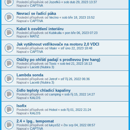
Poslední příspěvek od
Jozefko
«
sob dub 29, 2023 13:37
Napsal v
CAPTIVA
Nevrací se řadící páka
Poslední příspěvek od
Vecíno
«
sob bře 18, 2023 15:52
Napsal v
CAPTIVA
Kabel k osvětlení interiéru
Poslední příspěvek od
Kubikulla
«
pon bře 06, 2023 07:23
Napsal v
MATIZ
Jak vytáhnout vstřikovače na motoru 2,0 VDCI
Poslední příspěvek od
Vitakr
«
stř úno 22, 2023 18:48
Napsal v
CAPTIVA
Otáčky po ohřátí padají s prodlevou (rev hang)
Poslední příspěvek od
Toxic
«
sob led 21, 2023 16:13
Napsal v
Lacetti (Nubira 3)
Lambda sonda
Poslední příspěvek od
Jetrof
«
stř říj 26, 2022 06:36
Napsal v
Lacetti (Nubira 3)
čidlo teploty chladicí kapaliny
Poslední příspěvek od
camping
«
sob říj 15, 2022 14:27
Napsal v
KALOS
Isofix
Poslední příspěvek od
Hobol
«
sob říj 01, 2022 21:24
Napsal v
KALOS
2.4 + lpg.. tempomat
Poslední příspěvek od
lukys52
«
čtv srp 04, 2022 08:57
Napsal v
CAPTIVA