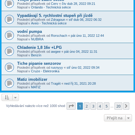
Poslední příspěvek od
Cerv
«
čtv dub 28, 2022 09:21
Napsal v
Orlando - Technická sekce
Vypadávají 5. rychlostní stupeň při jízdě
Poslední příspěvek od
Zdragoun
«
stř dub 06, 2022 06:32
Napsal v
Aveo - Technická sekce
vodní pumpa
Poslední příspěvek od
Rorschach
«
pát úno 11, 2022 12:44
Napsal v
NUBIRA
Chladenie 1,8 16v +LPG
Poslední příspěvek od
awgee
«
pát úno 04, 2022 11:31
Napsal v
Benzín
Tiche pipanie senzorov
Poslední příspěvek od
rusnyyy
«
stř úno 02, 2022 09:34
Napsal v
Cruze - Elektronika
Matiz imobilizer
Poslední příspěvek od
Tragét
«
ned říj 31, 2021 20:28
Napsal v
MATIZ
Stránka
1
z
20
1
2
3
4
5
20
Da
Vyhledávání nalezlo více než 1000 shod
…
Přejít na