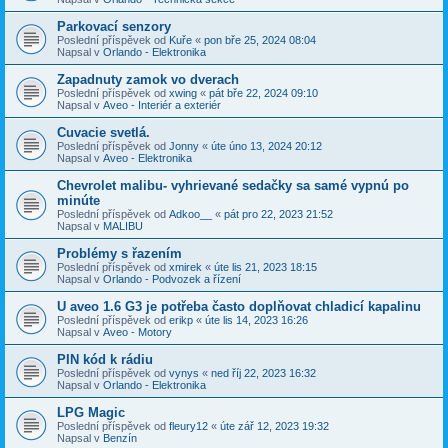
Parkovací senzory
Poslední příspěvek od
Kuře
«
pon bře 25, 2024 08:04
Napsal v
Orlando - Elektronika
Zapadnuty zamok vo dverach
Poslední příspěvek od
xwing
«
pát bře 22, 2024 09:10
Napsal v
Aveo - Interiér a exteriér
Cuvacie svetlá.
Poslední příspěvek od
Jonny
«
úte úno 13, 2024 20:12
Napsal v
Aveo - Elektronika
Chevrolet malibu- vyhrievané sedačky sa samé vypnú po
minúte
Poslední příspěvek od
Adkoo__
«
pát pro 22, 2023 21:52
Napsal v
MALIBU
Problémy s řazením
Poslední příspěvek od
xmirek
«
úte lis 21, 2023 18:15
Napsal v
Orlando - Podvozek a řízení
U aveo 1.6 G3 je potřeba často doplňovat chladicí kapalinu
Poslední příspěvek od
erikp
«
úte lis 14, 2023 16:26
Napsal v
Aveo - Motory
PIN kód k rádiu
Poslední příspěvek od
vynys
«
ned říj 22, 2023 16:32
Napsal v
Orlando - Elektronika
LPG Magic
Poslední příspěvek od
fleury12
«
úte zář 12, 2023 19:32
Napsal v
Benzín