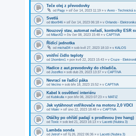
Teče olej z převodovky
od
Pagy
»
stř čer 14, 2023 11:19
» v
Aveo - Technická 
Svetlá
od
tibor846
»
stř čer 14, 2023 06:18
» v
Orlando - Elektronik
Nouzový stav, automat neřadí, kontrolky ESR sv
od
MilanXD
»
čtv čer 08, 2023 15:48
» v
CAPTIVA
Řídící jednotka
od
michal34
»
sob kvě 27, 2023 18:10
» v
KALOS
vnitřní čidlo teploty
od
1hombre1
»
pon kvě 22, 2023 15:43
» v
Cruze - Elektron
Hadice z aut.prevodovky do chladiča.
od
Jozefko
»
sob dub 29, 2023 13:37
» v
CAPTIVA
Nevrací se řadící páka
od
Vecíno
»
sob bře 18, 2023 15:52
» v
CAPTIVA
Kabel k osvětlení interiéru
od
Kubikulla
»
pon bře 06, 2023 07:23
» v
MATIZ
Jak vytáhnout vstřikovače na motoru 2,0 VDCI
od
Vitakr
»
stř úno 22, 2023 18:48
» v
CAPTIVA
Otáčky po ohřátí padají s prodlevou (rev hang)
od
Toxic
»
sob led 21, 2023 16:13
» v
Lacetti (Nubira 3)
Lambda sonda
od
Jetrof
»
stř říj 26, 2022 06:36
» v
Lacetti (Nubira 3)