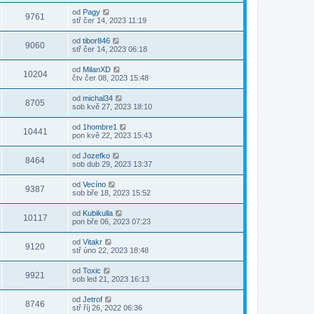
od
Pagy
9761
stř čer 14, 2023 11:19
od
tibor846
9060
stř čer 14, 2023 06:18
od
MilanXD
10204
čtv čer 08, 2023 15:48
od
michal34
8705
sob kvě 27, 2023 18:10
od
1hombre1
10441
pon kvě 22, 2023 15:43
od
Jozefko
8464
sob dub 29, 2023 13:37
od
Vecíno
9387
sob bře 18, 2023 15:52
od
Kubikulla
10117
pon bře 06, 2023 07:23
od
Vitakr
9120
stř úno 22, 2023 18:48
od
Toxic
9921
sob led 21, 2023 16:13
od
Jetrof
8746
stř říj 26, 2022 06:36