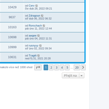
od
Cerv
10429
čtv dub 28, 2022 09:21
od
Zdragoun
9637
stř dub 06, 2022 06:32
od
Rorschach
10163
pát úno 11, 2022 12:44
od
awgee
10698
pát úno 04, 2022 11:31
od
rusnyyy
10999
stř úno 02, 2022 09:34
od
Tragét
10631
ned říj 31, 2021 20:28
Stránka
1
z
20
1
2
3
4
5
20
Další
nalezlo více než 1000 shod
…
Přejít na