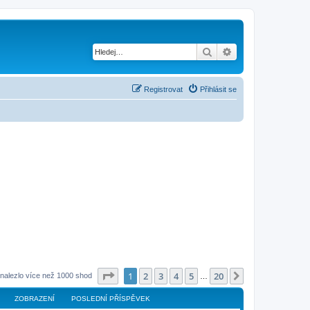
Hledat
Pokročilé hledání
Registrovat
Přihlásit se
Stránka
1
z
20
1
2
3
4
5
20
Další
nalezlo více než 1000 shod
…
ZOBRAZENÍ
POSLEDNÍ PŘÍSPĚVEK