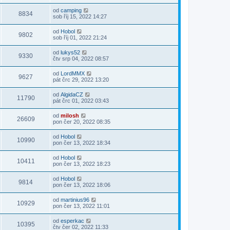
od
camping
8834
sob říj 15, 2022 14:27
od
Hobol
9802
sob říj 01, 2022 21:24
od
lukys52
9330
čtv srp 04, 2022 08:57
od
LordMMX
9627
pát črc 29, 2022 13:20
od
AlgidaCZ
11790
pát črc 01, 2022 03:43
od
milosh
26609
pon čer 20, 2022 08:35
od
Hobol
10990
pon čer 13, 2022 18:34
od
Hobol
10411
pon čer 13, 2022 18:23
od
Hobol
9814
pon čer 13, 2022 18:06
od
martinius96
10929
pon čer 13, 2022 11:01
od
esperkac
10395
čtv čer 02, 2022 11:33