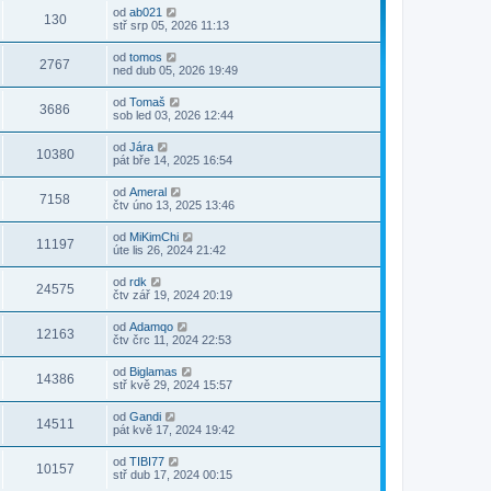
od
ab021
130
stř srp 05, 2026 11:13
od
tomos
2767
ned dub 05, 2026 19:49
od
Tomaš
3686
sob led 03, 2026 12:44
od
Jára
10380
pát bře 14, 2025 16:54
od
Ameral
7158
čtv úno 13, 2025 13:46
od
MiKimChi
11197
úte lis 26, 2024 21:42
od
rdk
24575
čtv zář 19, 2024 20:19
od
Adamqo
12163
čtv črc 11, 2024 22:53
od
Biglamas
14386
stř kvě 29, 2024 15:57
od
Gandi
14511
pát kvě 17, 2024 19:42
od
TIBI77
10157
stř dub 17, 2024 00:15