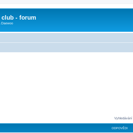
club - forum
 a Daewoo
Vyhledávání 
ODPOVĚDI