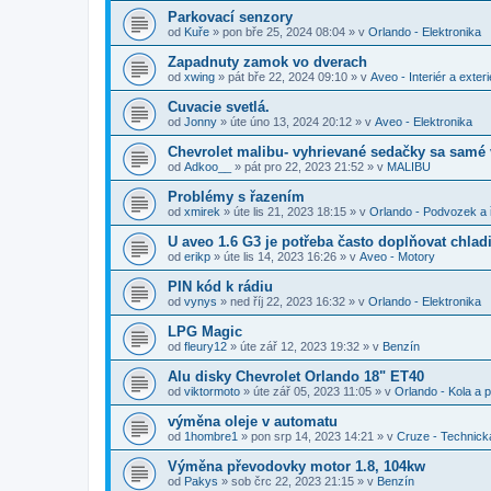
Parkovací senzory
od
Kuře
»
pon bře 25, 2024 08:04
» v
Orlando - Elektronika
Zapadnuty zamok vo dverach
od
xwing
»
pát bře 22, 2024 09:10
» v
Aveo - Interiér a exteri
Cuvacie svetlá.
od
Jonny
»
úte úno 13, 2024 20:12
» v
Aveo - Elektronika
Chevrolet malibu- vyhrievané sedačky sa samé
od
Adkoo__
»
pát pro 22, 2023 21:52
» v
MALIBU
Problémy s řazením
od
xmirek
»
úte lis 21, 2023 18:15
» v
Orlando - Podvozek a 
U aveo 1.6 G3 je potřeba často doplňovat chladi
od
erikp
»
úte lis 14, 2023 16:26
» v
Aveo - Motory
PIN kód k rádiu
od
vynys
»
ned říj 22, 2023 16:32
» v
Orlando - Elektronika
LPG Magic
od
fleury12
»
úte zář 12, 2023 19:32
» v
Benzín
Alu disky Chevrolet Orlando 18" ET40
od
viktormoto
»
úte zář 05, 2023 11:05
» v
Orlando - Kola a 
výměna oleje v automatu
od
1hombre1
»
pon srp 14, 2023 14:21
» v
Cruze - Technick
Výměna převodovky motor 1.8, 104kw
od
Pakys
»
sob črc 22, 2023 21:15
» v
Benzín