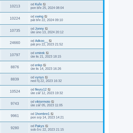
od
Kuře
10213
pon bře 25, 2024 08:04
od
xwing
10224
pát bře 22, 2024 09:10
od
Jonny
10735
úte úno 13, 2024 20:12
od
Adkoo__
24660
pát pro 22, 2023 21:52
od
xmirek
10797
úte lis 21, 2023 18:15
od
erikp
8876
úte lis 14, 2023 16:26
od
vynys
8839
ned říj 22, 2023 16:32
od
fleury12
10524
úte zář 12, 2023 19:32
od
viktormoto
9743
úte zář 05, 2023 11:05
od
1hombre1
9961
pon srp 14, 2023 14:21
od
Pakys
9280
sob črc 22, 2023 21:15