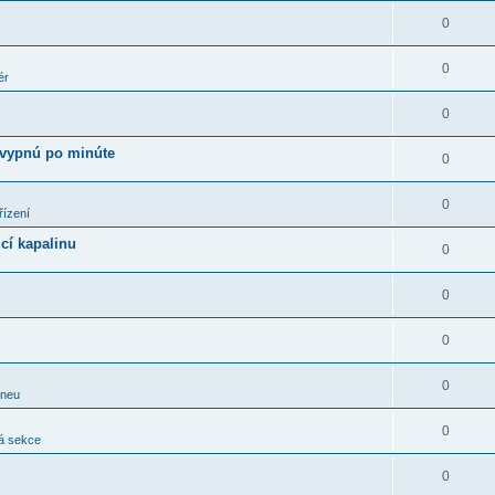
0
0
ér
0
 vypnú po minúte
0
0
řízení
cí kapalinu
0
0
0
0
pneu
0
á sekce
0