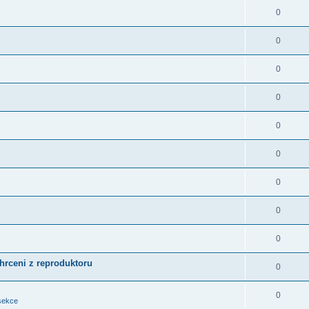
0
0
0
0
0
0
0
0
0
chrceni z reproduktoru
0
0
sekce