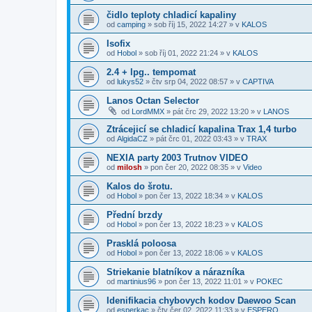
čidlo teploty chladicí kapaliny
od
camping
»
sob říj 15, 2022 14:27
» v
KALOS
Isofix
od
Hobol
»
sob říj 01, 2022 21:24
» v
KALOS
2.4 + lpg.. tempomat
od
lukys52
»
čtv srp 04, 2022 08:57
» v
CAPTIVA
Lanos Octan Selector
od
LordMMX
»
pát črc 29, 2022 13:20
» v
LANOS
Ztrácejicí se chladicí kapalina Trax 1,4 turbo
od
AlgidaCZ
»
pát črc 01, 2022 03:43
» v
TRAX
NEXIA party 2003 Trutnov VIDEO
od
milosh
»
pon čer 20, 2022 08:35
» v
Video
Kalos do šrotu.
od
Hobol
»
pon čer 13, 2022 18:34
» v
KALOS
Přední brzdy
od
Hobol
»
pon čer 13, 2022 18:23
» v
KALOS
Prasklá poloosa
od
Hobol
»
pon čer 13, 2022 18:06
» v
KALOS
Striekanie blatníkov a nárazníka
od
martinius96
»
pon čer 13, 2022 11:01
» v
POKEC
Idenifikacia chybovych kodov Daewoo Scan
od
esperkac
»
čtv čer 02, 2022 11:33
» v
ESPERO