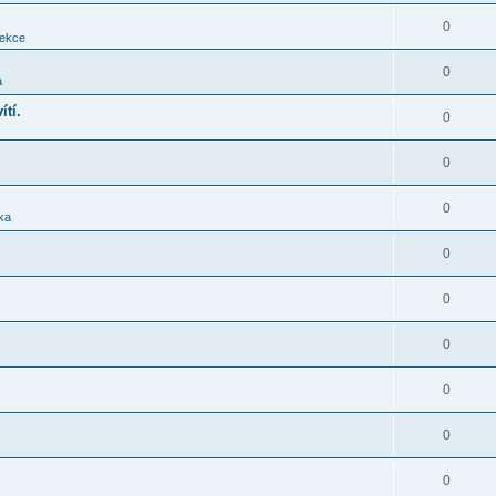
0
sekce
0
a
ítí.
0
0
0
ika
0
0
0
0
0
0