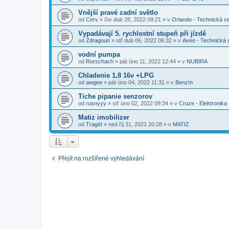
Vnější pravé zadní světlo
od
Cerv
»
čtv dub 28, 2022 09:21
» v
Orlando - Technická s
Vypadávají 5. rychlostní stupeň při jízdě
od
Zdragoun
»
stř dub 06, 2022 06:32
» v
Aveo - Technická
vodní pumpa
od
Rorschach
»
pát úno 11, 2022 12:44
» v
NUBIRA
Chladenie 1,8 16v +LPG
od
awgee
»
pát úno 04, 2022 11:31
» v
Benzín
Tiche pipanie senzorov
od
rusnyyy
»
stř úno 02, 2022 09:34
» v
Cruze - Elektronika
Matiz imobilizer
od
Tragét
»
ned říj 31, 2021 20:28
» v
MATIZ
Přejít na rozšířené vyhledávání