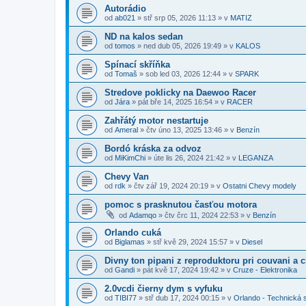
Autorádio
od
ab021
»
stř srp 05, 2026 11:13
» v
MATIZ
ND na kalos sedan
od
tomos
»
ned dub 05, 2026 19:49
» v
KALOS
Spínací skříňka
od
Tomaš
»
sob led 03, 2026 12:44
» v
SPARK
Stredove poklicky na Daewoo Racer
od
Jára
»
pát bře 14, 2025 16:54
» v
RACER
Zahřátý motor nestartuje
od
Ameral
»
čtv úno 13, 2025 13:46
» v
Benzín
Bordó kráska za odvoz
od
MiKimChi
»
úte lis 26, 2024 21:42
» v
LEGANZA
Chevy Van
od
rdk
»
čtv zář 19, 2024 20:19
» v
Ostatni Chevy modely
pomoc s prasknutou časťou motora
od
Adamqo
»
čtv črc 11, 2024 22:53
» v
Benzín
Orlando cuká
od
Biglamas
»
stř kvě 29, 2024 15:57
» v
Diesel
Divny ton pipani z reproduktoru pri couvani a 
od
Gandi
»
pát kvě 17, 2024 19:42
» v
Cruze - Elektronika
2.0vcdi čierny dym s vyfuku
od
TIBI77
»
stř dub 17, 2024 00:15
» v
Orlando - Technická 