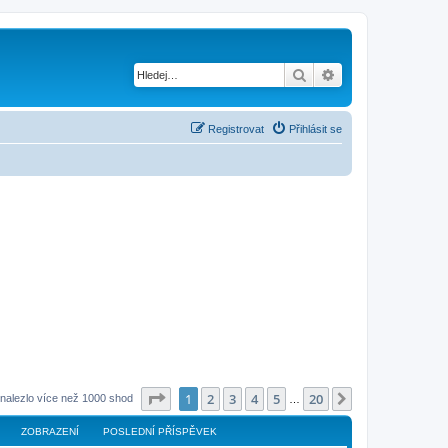
Hledat
Pokročilé hledání
Registrovat
Přihlásit se
Stránka
1
z
20
1
2
3
4
5
20
Další
nalezlo více než 1000 shod
…
ZOBRAZENÍ
POSLEDNÍ PŘÍSPĚVEK