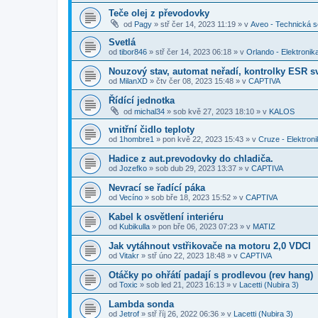
Teče olej z převodovky
od
Pagy
»
stř čer 14, 2023 11:19
» v
Aveo - Technická 
Svetlá
od
tibor846
»
stř čer 14, 2023 06:18
» v
Orlando - Elektronik
Nouzový stav, automat neřadí, kontrolky ESR sv
od
MilanXD
»
čtv čer 08, 2023 15:48
» v
CAPTIVA
Řídící jednotka
od
michal34
»
sob kvě 27, 2023 18:10
» v
KALOS
vnitřní čidlo teploty
od
1hombre1
»
pon kvě 22, 2023 15:43
» v
Cruze - Elektron
Hadice z aut.prevodovky do chladiča.
od
Jozefko
»
sob dub 29, 2023 13:37
» v
CAPTIVA
Nevrací se řadící páka
od
Vecíno
»
sob bře 18, 2023 15:52
» v
CAPTIVA
Kabel k osvětlení interiéru
od
Kubikulla
»
pon bře 06, 2023 07:23
» v
MATIZ
Jak vytáhnout vstřikovače na motoru 2,0 VDCI
od
Vitakr
»
stř úno 22, 2023 18:48
» v
CAPTIVA
Otáčky po ohřátí padají s prodlevou (rev hang)
od
Toxic
»
sob led 21, 2023 16:13
» v
Lacetti (Nubira 3)
Lambda sonda
od
Jetrof
»
stř říj 26, 2022 06:36
» v
Lacetti (Nubira 3)