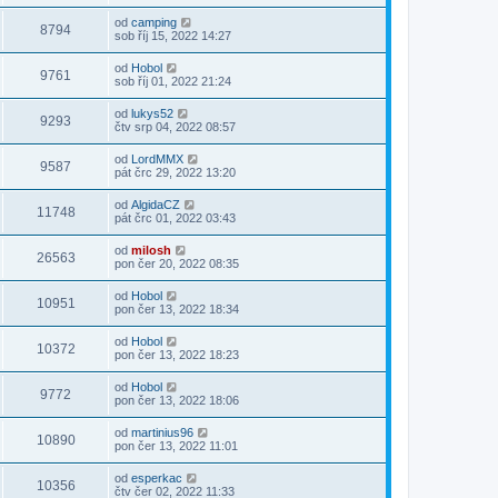
od
camping
8794
sob říj 15, 2022 14:27
od
Hobol
9761
sob říj 01, 2022 21:24
od
lukys52
9293
čtv srp 04, 2022 08:57
od
LordMMX
9587
pát črc 29, 2022 13:20
od
AlgidaCZ
11748
pát črc 01, 2022 03:43
od
milosh
26563
pon čer 20, 2022 08:35
od
Hobol
10951
pon čer 13, 2022 18:34
od
Hobol
10372
pon čer 13, 2022 18:23
od
Hobol
9772
pon čer 13, 2022 18:06
od
martinius96
10890
pon čer 13, 2022 11:01
od
esperkac
10356
čtv čer 02, 2022 11:33