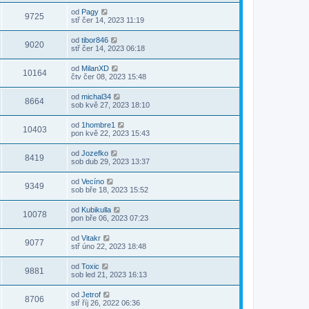
od
Pagy
9725
stř čer 14, 2023 11:19
od
tibor846
9020
stř čer 14, 2023 06:18
od
MilanXD
10164
čtv čer 08, 2023 15:48
od
michal34
8664
sob kvě 27, 2023 18:10
od
1hombre1
10403
pon kvě 22, 2023 15:43
od
Jozefko
8419
sob dub 29, 2023 13:37
od
Vecíno
9349
sob bře 18, 2023 15:52
od
Kubikulla
10078
pon bře 06, 2023 07:23
od
Vitakr
9077
stř úno 22, 2023 18:48
od
Toxic
9881
sob led 21, 2023 16:13
od
Jetrof
8706
stř říj 26, 2022 06:36