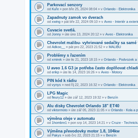
Parkovací senzory
od
Kuře
»
pon bře 25, 2024 08:04
» v
Orlando - Elektronika
Zapadnuty zamok vo dverach
od
xwing
»
pát bře 22, 2024 09:10
» v
Aveo - Interiér a exteri
Cuvacie svetlá.
od
Jonny
»
úte úno 13, 2024 20:12
» v
Aveo - Elektronika
Chevrolet malibu- vyhrievané sedačky sa samé
od
Adkoo__
»
pát pro 22, 2023 21:52
» v
MALIBU
Problémy s řazením
od
xmirek
»
úte lis 21, 2023 18:15
» v
Orlando - Podvozek a 
U aveo 1.6 G3 je potřeba často doplňovat chladi
od
erikp
»
úte lis 14, 2023 16:26
» v
Aveo - Motory
PIN kód k rádiu
od
vynys
»
ned říj 22, 2023 16:32
» v
Orlando - Elektronika
LPG Magic
od
fleury12
»
úte zář 12, 2023 19:32
» v
Benzín
Alu disky Chevrolet Orlando 18" ET40
od
viktormoto
»
úte zář 05, 2023 11:05
» v
Orlando - Kola a 
výměna oleje v automatu
od
1hombre1
»
pon srp 14, 2023 14:21
» v
Cruze - Technick
Výměna převodovky motor 1.8, 104kw
od
Pakys
»
sob črc 22, 2023 21:15
» v
Benzín