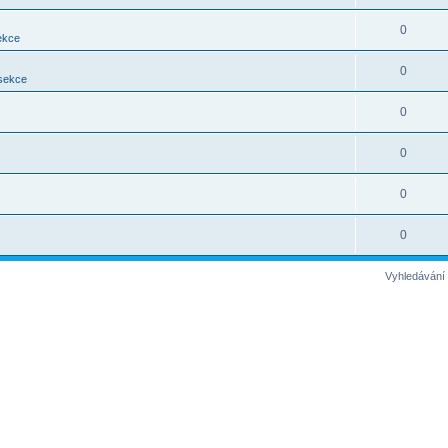
0
ekce
0
 sekce
0
0
0
0
Vyhledávání 