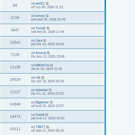
od
ab021
84
stř srp 05, 2026 11:13
od
tomos
2726
ned dub 05, 2026 19:49
od
Tomaš
3647
sob led 03, 2026 12:44
od
Jára
10342
pát bře 14, 2025 16:54
od
Ameral
7120
čtv úno 13, 2025 13:46
od
MiKimChi
11158
úte lis 26, 2024 21:42
od
rdk
24524
čtv zář 19, 2024 20:19
od
Adamqo
12127
čtv črc 11, 2024 22:53
od
Biglamas
14348
stř kvě 29, 2024 15:57
od
Gandi
14474
pát kvě 17, 2024 19:42
od
TIBI77
10111
stř dub 17, 2024 00:15