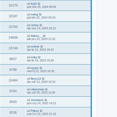
od
Kuře
10170
pon bře 25, 2024 08:04
od
xwing
10187
pát bře 22, 2024 09:10
od
Jonny
10700
úte úno 13, 2024 20:12
od
Adkoo__
24606
pát pro 22, 2023 21:52
od
xmirek
10749
úte lis 21, 2023 18:15
od
erikp
8837
úte lis 14, 2023 16:26
od
vynys
8798
ned říj 22, 2023 16:32
od
fleury12
10484
úte zář 12, 2023 19:32
od
viktormoto
9704
úte zář 05, 2023 11:05
od
1hombre1
9920
pon srp 14, 2023 14:21
od
Pakys
9236
sob črc 22, 2023 21:15