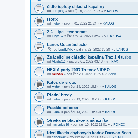
čidlo teploty chladicí kapaliny
od
camping
»
sob říj 15, 2022 14:27
» v
KALOS
Isofix
od
Hobol
»
sob říj 01, 2022 21:24
» v
KALOS
2.4 + lpg.. tempomat
od
lukys52
»
čtv srp 04, 2022 08:57
» v
CAPTIVA
Lanos Octan Selector
od
LordMMX
»
pát črc 29, 2022 13:20
» v
LANOS
Ztrácejicí se chladicí kapalina Trax 1,4 turbo
od
AlgidaCZ
»
pát črc 01, 2022 03:43
» v
TRAX
NEXIA party 2003 Trutnov VIDEO
od
milosh
»
pon čer 20, 2022 08:35
» v
Video
Kalos do šrotu.
od
Hobol
»
pon čer 13, 2022 18:34
» v
KALOS
Přední brzdy
od
Hobol
»
pon čer 13, 2022 18:23
» v
KALOS
Prasklá poloosa
od
Hobol
»
pon čer 13, 2022 18:06
» v
KALOS
Striekanie blatníkov a nárazníka
od
martinius96
»
pon čer 13, 2022 11:01
» v
POKEC
Idenifikacia chybovych kodov Daewoo Scan
od
esperkac
»
čtv čer 02, 2022 11:33
» v
ESPERO