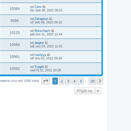
od
Cerv
10384
čtv dub 28, 2022 09:21
od
Zdragoun
9599
stř dub 06, 2022 06:32
od
Rorschach
10125
pát úno 11, 2022 12:44
od
awgee
10660
pát úno 04, 2022 11:31
od
rusnyyy
10961
stř úno 02, 2022 09:34
od
Tragét
10592
ned říj 31, 2021 20:28
Stránka
1
z
20
1
2
3
4
5
20
Další
nalezlo více než 1000 shod
…
Přejít na