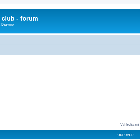
club - forum
 a Daewoo
Vyhledávání 
ODPOVĚDI