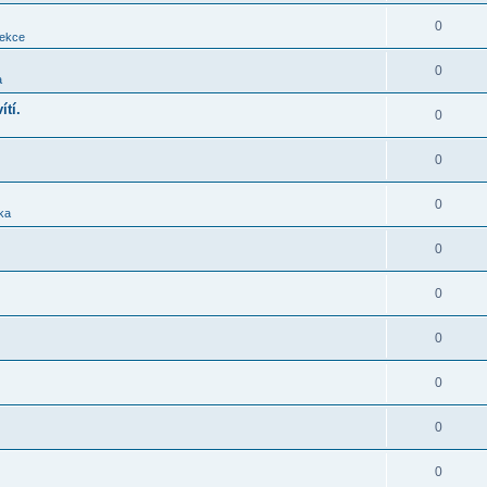
0
sekce
0
a
ítí.
0
0
0
ika
0
0
0
0
0
0