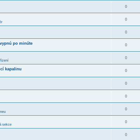
0
0
ér
0
 vypnú po minúte
0
0
řízení
cí kapalinu
0
0
0
0
pneu
0
á sekce
0