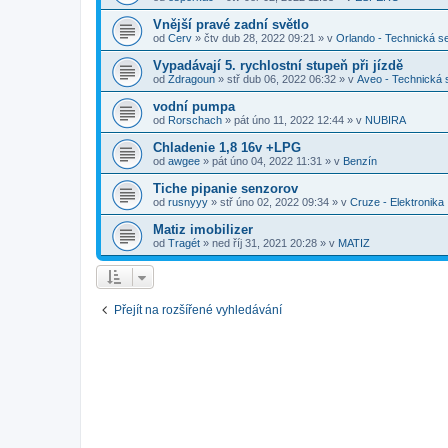
Vnější pravé zadní světlo
od
Cerv
»
čtv dub 28, 2022 09:21
» v
Orlando - Technická s
Vypadávají 5. rychlostní stupeň při jízdě
od
Zdragoun
»
stř dub 06, 2022 06:32
» v
Aveo - Technická
vodní pumpa
od
Rorschach
»
pát úno 11, 2022 12:44
» v
NUBIRA
Chladenie 1,8 16v +LPG
od
awgee
»
pát úno 04, 2022 11:31
» v
Benzín
Tiche pipanie senzorov
od
rusnyyy
»
stř úno 02, 2022 09:34
» v
Cruze - Elektronika
Matiz imobilizer
od
Tragét
»
ned říj 31, 2021 20:28
» v
MATIZ
Přejít na rozšířené vyhledávání