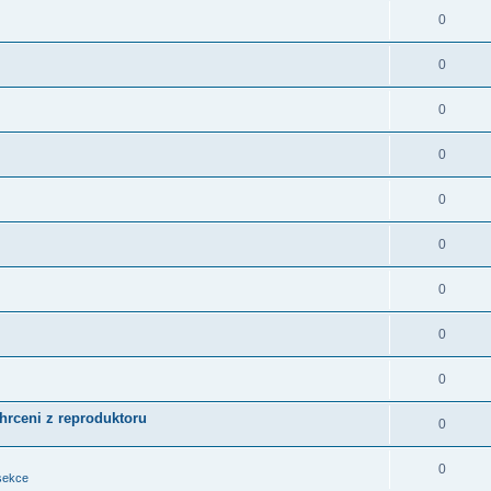
0
0
0
0
0
0
0
0
0
chrceni z reproduktoru
0
0
sekce