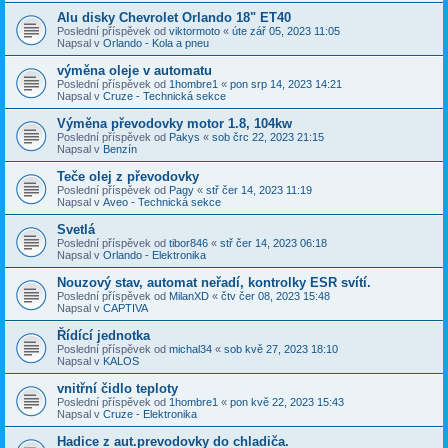
Alu disky Chevrolet Orlando 18" ET40
Poslední příspěvek od
viktormoto
«
úte zář 05, 2023 11:05
Napsal v
Orlando - Kola a pneu
výměna oleje v automatu
Poslední příspěvek od
1hombre1
«
pon srp 14, 2023 14:21
Napsal v
Cruze - Technická sekce
Výměna převodovky motor 1.8, 104kw
Poslední příspěvek od
Pakys
«
sob črc 22, 2023 21:15
Napsal v
Benzín
Teče olej z převodovky
Poslední příspěvek od
Pagy
«
stř čer 14, 2023 11:19
Napsal v
Aveo - Technická sekce
Svetlá
Poslední příspěvek od
tibor846
«
stř čer 14, 2023 06:18
Napsal v
Orlando - Elektronika
Nouzový stav, automat neřadí, kontrolky ESR svítí.
Poslední příspěvek od
MilanXD
«
čtv čer 08, 2023 15:48
Napsal v
CAPTIVA
Řídící jednotka
Poslední příspěvek od
michal34
«
sob kvě 27, 2023 18:10
Napsal v
KALOS
vnitřní čidlo teploty
Poslední příspěvek od
1hombre1
«
pon kvě 22, 2023 15:43
Napsal v
Cruze - Elektronika
Hadice z aut.prevodovky do chladiča.