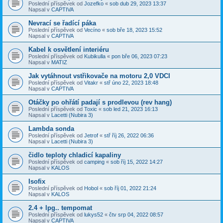
Poslední příspěvek od
Jozefko
«
sob dub 29, 2023 13:37
Napsal v
CAPTIVA
Nevrací se řadící páka
Poslední příspěvek od
Vecíno
«
sob bře 18, 2023 15:52
Napsal v
CAPTIVA
Kabel k osvětlení interiéru
Poslední příspěvek od
Kubikulla
«
pon bře 06, 2023 07:23
Napsal v
MATIZ
Jak vytáhnout vstřikovače na motoru 2,0 VDCI
Poslední příspěvek od
Vitakr
«
stř úno 22, 2023 18:48
Napsal v
CAPTIVA
Otáčky po ohřátí padají s prodlevou (rev hang)
Poslední příspěvek od
Toxic
«
sob led 21, 2023 16:13
Napsal v
Lacetti (Nubira 3)
Lambda sonda
Poslední příspěvek od
Jetrof
«
stř říj 26, 2022 06:36
Napsal v
Lacetti (Nubira 3)
čidlo teploty chladicí kapaliny
Poslední příspěvek od
camping
«
sob říj 15, 2022 14:27
Napsal v
KALOS
Isofix
Poslední příspěvek od
Hobol
«
sob říj 01, 2022 21:24
Napsal v
KALOS
2.4 + lpg.. tempomat
Poslední příspěvek od
lukys52
«
čtv srp 04, 2022 08:57
Napsal v
CAPTIVA