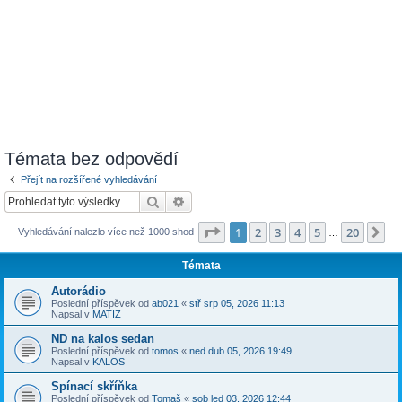
Témata bez odpovědí
Přejít na rozšířené vyhledávání
Hledat
Pokročilé hledání
Stránka
1
z
20
1
2
3
4
5
20
Da
Vyhledávání nalezlo více než 1000 shod
…
Témata
Autorádio
Poslední příspěvek od
ab021
«
stř srp 05, 2026 11:13
Napsal v
MATIZ
ND na kalos sedan
Poslední příspěvek od
tomos
«
ned dub 05, 2026 19:49
Napsal v
KALOS
Spínací skříňka
Poslední příspěvek od
Tomaš
«
sob led 03, 2026 12:44