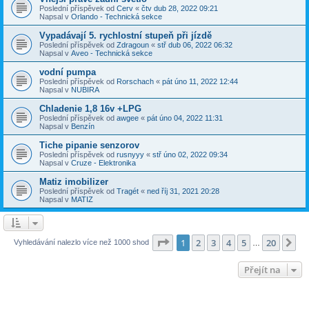
Poslední příspěvek od
Cerv
«
čtv dub 28, 2022 09:21
Napsal v
Orlando - Technická sekce
Vypadávají 5. rychlostní stupeň při jízdě
Poslední příspěvek od
Zdragoun
«
stř dub 06, 2022 06:32
Napsal v
Aveo - Technická sekce
vodní pumpa
Poslední příspěvek od
Rorschach
«
pát úno 11, 2022 12:44
Napsal v
NUBIRA
Chladenie 1,8 16v +LPG
Poslední příspěvek od
awgee
«
pát úno 04, 2022 11:31
Napsal v
Benzín
Tiche pipanie senzorov
Poslední příspěvek od
rusnyyy
«
stř úno 02, 2022 09:34
Napsal v
Cruze - Elektronika
Matiz imobilizer
Poslední příspěvek od
Tragét
«
ned říj 31, 2021 20:28
Napsal v
MATIZ
Stránka
1
z
20
1
2
3
4
5
20
Da
Vyhledávání nalezlo více než 1000 shod
…
Přejít na