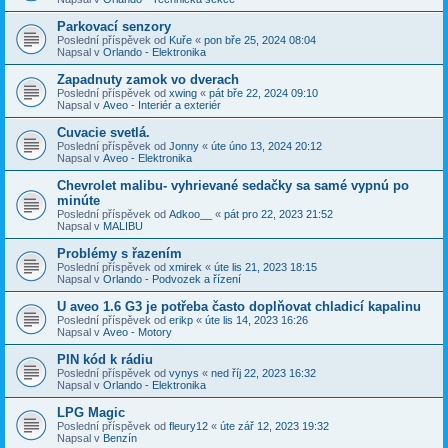
Parkovací senzory
Poslední příspěvek od
Kuře
«
pon bře 25, 2024 08:04
Napsal v
Orlando - Elektronika
Zapadnuty zamok vo dverach
Poslední příspěvek od
xwing
«
pát bře 22, 2024 09:10
Napsal v
Aveo - Interiér a exteriér
Cuvacie svetlá.
Poslední příspěvek od
Jonny
«
úte úno 13, 2024 20:12
Napsal v
Aveo - Elektronika
Chevrolet malibu- vyhrievané sedačky sa samé vypnú po
minúte
Poslední příspěvek od
Adkoo__
«
pát pro 22, 2023 21:52
Napsal v
MALIBU
Problémy s řazením
Poslední příspěvek od
xmirek
«
úte lis 21, 2023 18:15
Napsal v
Orlando - Podvozek a řízení
U aveo 1.6 G3 je potřeba často doplňovat chladicí kapalinu
Poslední příspěvek od
erikp
«
úte lis 14, 2023 16:26
Napsal v
Aveo - Motory
PIN kód k rádiu
Poslední příspěvek od
vynys
«
ned říj 22, 2023 16:32
Napsal v
Orlando - Elektronika
LPG Magic
Poslední příspěvek od
fleury12
«
úte zář 12, 2023 19:32
Napsal v
Benzín