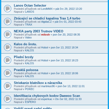
Lanos Octan Selector
Poslední příspěvek od
LordMMX
«
pát črc 29, 2022 13:20
Napsal v
LANOS
Ztrácejicí se chladicí kapalina Trax 1,4 turbo
Poslední příspěvek od
AlgidaCZ
«
pát črc 01, 2022 03:43
Napsal v
TRAX
NEXIA party 2003 Trutnov VIDEO
Poslední příspěvek od
milosh
«
pon čer 20, 2022 08:35
Napsal v
Video
Kalos do šrotu.
Poslední příspěvek od
Hobol
«
pon čer 13, 2022 18:34
Napsal v
KALOS
Přední brzdy
Poslední příspěvek od
Hobol
«
pon čer 13, 2022 18:23
Napsal v
KALOS
Prasklá poloosa
Poslední příspěvek od
Hobol
«
pon čer 13, 2022 18:06
Napsal v
KALOS
Striekanie blatníkov a nárazníka
Poslední příspěvek od
martinius96
«
pon čer 13, 2022 11:01
Napsal v
POKEC
Idenifikacia chybovych kodov Daewoo Scan
Poslední příspěvek od
esperkac
«
čtv čer 02, 2022 11:33
Napsal v
ESPERO
Vnější pravé zadní světlo