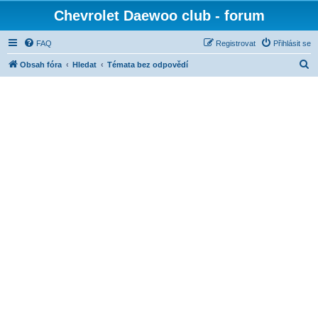
Chevrolet Daewoo club - forum
FAQ
Registrovat
Přihlásit se
H
Obsah fóra
Hledat
Témata bez odpovědí
l
e
d
a
t