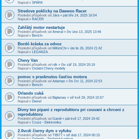
Napsal v
SPARK
Stredove poklicky na Daewoo Racer
Poslední příspěvek od
Jára
«
pát bře 14, 2025 16:54
Napsal v
RACER
Zahřátý motor nestartuje
Poslední příspěvek od
Ameral
«
čtv úno 13, 2025 13:46
Napsal v
Benzín
Bordó kráska za odvoz
Poslední příspěvek od
MiKimChi
«
úte lis 26, 2024 21:42
Napsal v
LEGANZA
Chevy Van
Poslední příspěvek od
rdk
«
čtv zář 19, 2024 20:19
Napsal v
Ostatni Chevy modely
pomoc s prasknutou časťou motora
Poslední příspěvek od
Adamqo
«
čtv črc 11, 2024 22:53
Napsal v
Benzín
Orlando cuká
Poslední příspěvek od
Biglamas
«
stř kvě 29, 2024 15:57
Napsal v
Diesel
Divny ton pipani z reproduktoru pri couvani a chrceni z
reproduktoru
Poslední příspěvek od
Gandi
«
pát kvě 17, 2024 19:42
Napsal v
Cruze - Elektronika
2.0vcdi čierny dym s vyfuku
Poslední příspěvek od
TIBI77
«
stř dub 17, 2024 00:15
Napsal v
Orlando - Technická sekce