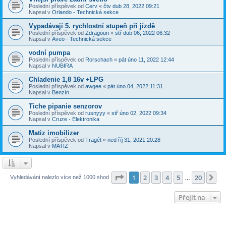
Poslední příspěvek od
Cerv
«
čtv dub 28, 2022 09:21
Napsal v
Orlando - Technická sekce
Vypadávají 5. rychlostní stupeň při jízdě
Poslední příspěvek od
Zdragoun
«
stř dub 06, 2022 06:32
Napsal v
Aveo - Technická sekce
vodní pumpa
Poslední příspěvek od
Rorschach
«
pát úno 11, 2022 12:44
Napsal v
NUBIRA
Chladenie 1,8 16v +LPG
Poslední příspěvek od
awgee
«
pát úno 04, 2022 11:31
Napsal v
Benzín
Tiche pipanie senzorov
Poslední příspěvek od
rusnyyy
«
stř úno 02, 2022 09:34
Napsal v
Cruze - Elektronika
Matiz imobilizer
Poslední příspěvek od
Tragét
«
ned říj 31, 2021 20:28
Napsal v
MATIZ
Stránka
1
z
20
1
2
3
4
5
20
Da
Vyhledávání nalezlo více než 1000 shod
…
Přejít na