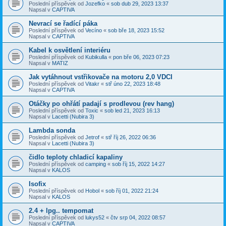
Poslední příspěvek od
Jozefko
«
sob dub 29, 2023 13:37
Napsal v
CAPTIVA
Nevrací se řadící páka
Poslední příspěvek od
Vecíno
«
sob bře 18, 2023 15:52
Napsal v
CAPTIVA
Kabel k osvětlení interiéru
Poslední příspěvek od
Kubikulla
«
pon bře 06, 2023 07:23
Napsal v
MATIZ
Jak vytáhnout vstřikovače na motoru 2,0 VDCI
Poslední příspěvek od
Vitakr
«
stř úno 22, 2023 18:48
Napsal v
CAPTIVA
Otáčky po ohřátí padají s prodlevou (rev hang)
Poslední příspěvek od
Toxic
«
sob led 21, 2023 16:13
Napsal v
Lacetti (Nubira 3)
Lambda sonda
Poslední příspěvek od
Jetrof
«
stř říj 26, 2022 06:36
Napsal v
Lacetti (Nubira 3)
čidlo teploty chladicí kapaliny
Poslední příspěvek od
camping
«
sob říj 15, 2022 14:27
Napsal v
KALOS
Isofix
Poslední příspěvek od
Hobol
«
sob říj 01, 2022 21:24
Napsal v
KALOS
2.4 + lpg.. tempomat
Poslední příspěvek od
lukys52
«
čtv srp 04, 2022 08:57
Napsal v
CAPTIVA