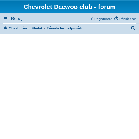
Chevrolet Daewoo club - forum
FAQ
Registrovat
Přihlásit se
H
Obsah fóra
Hledat
Témata bez odpovědí
l
e
d
a
t