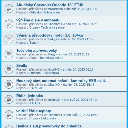
Alu disky Chevrolet Orlando 18" ET40
Poslední příspěvek od
viktormoto
«
úte zář 05, 2023 11:05
Napsal v
Orlando - Kola a pneu
výměna oleje v automatu
Poslední příspěvek od
1hombre1
«
pon srp 14, 2023 14:21
Napsal v
Cruze - Technická sekce
Výměna převodovky motor 1.8, 104kw
Poslední příspěvek od
Pakys
«
sob črc 22, 2023 21:15
Napsal v
Benzín
Teče olej z převodovky
Poslední příspěvek od
Pagy
«
stř čer 14, 2023 11:19
Napsal v
Aveo - Technická sekce
Svetlá
Poslední příspěvek od
tibor846
«
stř čer 14, 2023 06:18
Napsal v
Orlando - Elektronika
Nouzový stav, automat neřadí, kontrolky ESR svítí.
Poslední příspěvek od
MilanXD
«
čtv čer 08, 2023 15:48
Napsal v
CAPTIVA
Řídící jednotka
Poslední příspěvek od
michal34
«
sob kvě 27, 2023 18:10
Napsal v
KALOS
vnitřní čidlo teploty
Poslední příspěvek od
1hombre1
«
pon kvě 22, 2023 15:43
Napsal v
Cruze - Elektronika
Hadice z aut.prevodovky do chladiča.