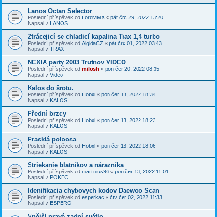
Lanos Octan Selector
Poslední příspěvek od
LordMMX
«
pát črc 29, 2022 13:20
Napsal v
LANOS
Ztrácejicí se chladicí kapalina Trax 1,4 turbo
Poslední příspěvek od
AlgidaCZ
«
pát črc 01, 2022 03:43
Napsal v
TRAX
NEXIA party 2003 Trutnov VIDEO
Poslední příspěvek od
milosh
«
pon čer 20, 2022 08:35
Napsal v
Video
Kalos do šrotu.
Poslední příspěvek od
Hobol
«
pon čer 13, 2022 18:34
Napsal v
KALOS
Přední brzdy
Poslední příspěvek od
Hobol
«
pon čer 13, 2022 18:23
Napsal v
KALOS
Prasklá poloosa
Poslední příspěvek od
Hobol
«
pon čer 13, 2022 18:06
Napsal v
KALOS
Striekanie blatníkov a nárazníka
Poslední příspěvek od
martinius96
«
pon čer 13, 2022 11:01
Napsal v
POKEC
Idenifikacia chybovych kodov Daewoo Scan
Poslední příspěvek od
esperkac
«
čtv čer 02, 2022 11:33
Napsal v
ESPERO
Vnější pravé zadní světlo