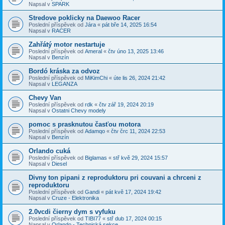
Napsal v
SPARK
Stredove poklicky na Daewoo Racer
Poslední příspěvek od
Jára
«
pát bře 14, 2025 16:54
Napsal v
RACER
Zahřátý motor nestartuje
Poslední příspěvek od
Ameral
«
čtv úno 13, 2025 13:46
Napsal v
Benzín
Bordó kráska za odvoz
Poslední příspěvek od
MiKimChi
«
úte lis 26, 2024 21:42
Napsal v
LEGANZA
Chevy Van
Poslední příspěvek od
rdk
«
čtv zář 19, 2024 20:19
Napsal v
Ostatni Chevy modely
pomoc s prasknutou časťou motora
Poslední příspěvek od
Adamqo
«
čtv črc 11, 2024 22:53
Napsal v
Benzín
Orlando cuká
Poslední příspěvek od
Biglamas
«
stř kvě 29, 2024 15:57
Napsal v
Diesel
Divny ton pipani z reproduktoru pri couvani a chrceni z
reproduktoru
Poslední příspěvek od
Gandi
«
pát kvě 17, 2024 19:42
Napsal v
Cruze - Elektronika
2.0vcdi čierny dym s vyfuku
Poslední příspěvek od
TIBI77
«
stř dub 17, 2024 00:15
Napsal v
Orlando - Technická sekce