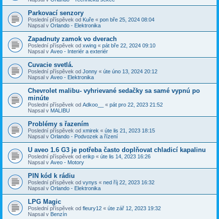
Parkovací senzory
Poslední příspěvek od
Kuře
«
pon bře 25, 2024 08:04
Napsal v
Orlando - Elektronika
Zapadnuty zamok vo dverach
Poslední příspěvek od
xwing
«
pát bře 22, 2024 09:10
Napsal v
Aveo - Interiér a exteriér
Cuvacie svetlá.
Poslední příspěvek od
Jonny
«
úte úno 13, 2024 20:12
Napsal v
Aveo - Elektronika
Chevrolet malibu- vyhrievané sedačky sa samé vypnú po
minúte
Poslední příspěvek od
Adkoo__
«
pát pro 22, 2023 21:52
Napsal v
MALIBU
Problémy s řazením
Poslední příspěvek od
xmirek
«
úte lis 21, 2023 18:15
Napsal v
Orlando - Podvozek a řízení
U aveo 1.6 G3 je potřeba často doplňovat chladicí kapalinu
Poslední příspěvek od
erikp
«
úte lis 14, 2023 16:26
Napsal v
Aveo - Motory
PIN kód k rádiu
Poslední příspěvek od
vynys
«
ned říj 22, 2023 16:32
Napsal v
Orlando - Elektronika
LPG Magic
Poslední příspěvek od
fleury12
«
úte zář 12, 2023 19:32
Napsal v
Benzín