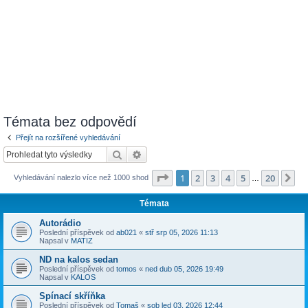
Témata bez odpovědí
Přejít na rozšířené vyhledávání
Hledat
Pokročilé hledání
Stránka
1
z
20
1
2
3
4
5
20
Da
Vyhledávání nalezlo více než 1000 shod
…
Témata
Autorádio
Poslední příspěvek od
ab021
«
stř srp 05, 2026 11:13
Napsal v
MATIZ
ND na kalos sedan
Poslední příspěvek od
tomos
«
ned dub 05, 2026 19:49
Napsal v
KALOS
Spínací skříňka
Poslední příspěvek od
Tomaš
«
sob led 03, 2026 12:44