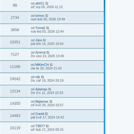
od
ab021
98
stř srp 05, 2026 11:13
od
tomos
2734
ned dub 05, 2026 19:49
od
Tomaš
3658
sob led 03, 2026 12:44
od
Jára
10351
pát bře 14, 2025 16:54
od
Ameral
7127
čtv úno 13, 2025 13:46
od
MiKimChi
11166
úte lis 26, 2024 21:42
od
rdk
24542
čtv zář 19, 2024 20:19
od
Adamqo
12134
čtv črc 11, 2024 22:53
od
Biglamas
14355
stř kvě 29, 2024 15:57
od
Gandi
14483
pát kvě 17, 2024 19:42
od
TIBI77
10119
stř dub 17, 2024 00:15