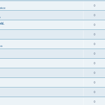
0
sekce
0
a
ítí.
0
0
0
ika
0
0
0
0
0
0