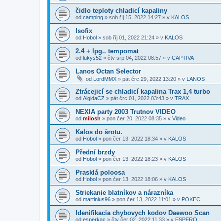
čidlo teploty chladicí kapaliny
od
camping
»
sob říj 15, 2022 14:27
» v
KALOS
Isofix
od
Hobol
»
sob říj 01, 2022 21:24
» v
KALOS
2.4 + lpg.. tempomat
od
lukys52
»
čtv srp 04, 2022 08:57
» v
CAPTIVA
Lanos Octan Selector
od
LordMMX
»
pát črc 29, 2022 13:20
» v
LANOS
Ztrácejicí se chladicí kapalina Trax 1,4 turbo
od
AlgidaCZ
»
pát črc 01, 2022 03:43
» v
TRAX
NEXIA party 2003 Trutnov VIDEO
od
milosh
»
pon čer 20, 2022 08:35
» v
Video
Kalos do šrotu.
od
Hobol
»
pon čer 13, 2022 18:34
» v
KALOS
Přední brzdy
od
Hobol
»
pon čer 13, 2022 18:23
» v
KALOS
Prasklá poloosa
od
Hobol
»
pon čer 13, 2022 18:06
» v
KALOS
Striekanie blatníkov a nárazníka
od
martinius96
»
pon čer 13, 2022 11:01
» v
POKEC
Idenifikacia chybovych kodov Daewoo Scan
od
esperkac
»
čtv čer 02, 2022 11:33
» v
ESPERO