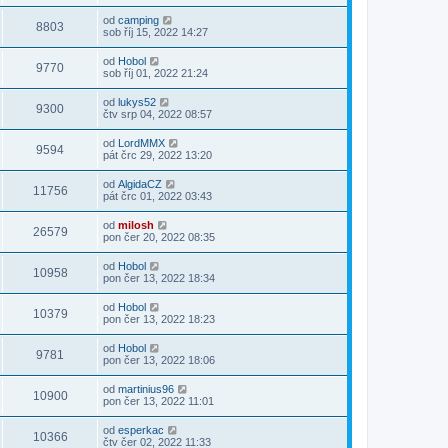
od
camping
8803
sob říj 15, 2022 14:27
od
Hobol
9770
sob říj 01, 2022 21:24
od
lukys52
9300
čtv srp 04, 2022 08:57
od
LordMMX
9594
pát črc 29, 2022 13:20
od
AlgidaCZ
11756
pát črc 01, 2022 03:43
od
milosh
26579
pon čer 20, 2022 08:35
od
Hobol
10958
pon čer 13, 2022 18:34
od
Hobol
10379
pon čer 13, 2022 18:23
od
Hobol
9781
pon čer 13, 2022 18:06
od
martinius96
10900
pon čer 13, 2022 11:01
od
esperkac
10366
čtv čer 02, 2022 11:33