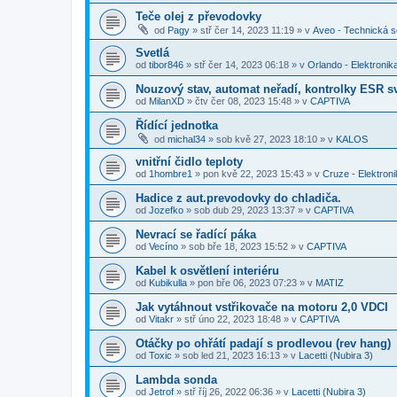
Teče olej z převodovky
od
Pagy
»
stř čer 14, 2023 11:19
» v
Aveo - Technická 
Svetlá
od
tibor846
»
stř čer 14, 2023 06:18
» v
Orlando - Elektronik
Nouzový stav, automat neřadí, kontrolky ESR sv
od
MilanXD
»
čtv čer 08, 2023 15:48
» v
CAPTIVA
Řídící jednotka
od
michal34
»
sob kvě 27, 2023 18:10
» v
KALOS
vnitřní čidlo teploty
od
1hombre1
»
pon kvě 22, 2023 15:43
» v
Cruze - Elektron
Hadice z aut.prevodovky do chladiča.
od
Jozefko
»
sob dub 29, 2023 13:37
» v
CAPTIVA
Nevrací se řadící páka
od
Vecíno
»
sob bře 18, 2023 15:52
» v
CAPTIVA
Kabel k osvětlení interiéru
od
Kubikulla
»
pon bře 06, 2023 07:23
» v
MATIZ
Jak vytáhnout vstřikovače na motoru 2,0 VDCI
od
Vitakr
»
stř úno 22, 2023 18:48
» v
CAPTIVA
Otáčky po ohřátí padají s prodlevou (rev hang)
od
Toxic
»
sob led 21, 2023 16:13
» v
Lacetti (Nubira 3)
Lambda sonda
od
Jetrof
»
stř říj 26, 2022 06:36
» v
Lacetti (Nubira 3)