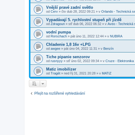
Vnější pravé zadní světlo
od
Cerv
»
čtv dub 28, 2022 09:21
» v
Orlando - Technická s
Vypadávají 5. rychlostní stupeň při jízdě
od
Zdragoun
»
stř dub 06, 2022 06:32
» v
Aveo - Technická
vodní pumpa
od
Rorschach
»
pát úno 11, 2022 12:44
» v
NUBIRA
Chladenie 1,8 16v +LPG
od
awgee
»
pát úno 04, 2022 11:31
» v
Benzín
Tiche pipanie senzorov
od
rusnyyy
»
stř úno 02, 2022 09:34
» v
Cruze - Elektronika
Matiz imobilizer
od
Tragét
»
ned říj 31, 2021 20:28
» v
MATIZ
Přejít na rozšířené vyhledávání