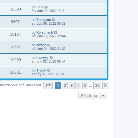
od
Cerv
10393
čtv dub 28, 2022 09:21
od
Zdragoun
9607
stř dub 06, 2022 06:32
od
Rorschach
10134
pát úno 11, 2022 12:44
od
awgee
10667
pát úno 04, 2022 11:31
od
rusnyyy
10969
stř úno 02, 2022 09:34
od
Tragét
10601
ned říj 31, 2021 20:28
Stránka
1
z
20
1
2
3
4
5
20
Další
nalezlo více než 1000 shod
…
Přejít na