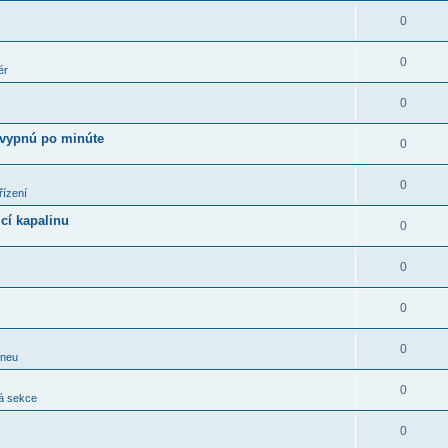
0
0
ér
0
 vypnú po minúte
0
0
řízení
cí kapalinu
0
0
0
0
pneu
0
á sekce
0