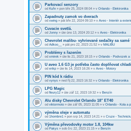
Parkovací senzory
od
Kuře
»
pon bře 25, 2024 08:04
» v
Orlando - Elektronika
Zapadnuty zamok vo dverach
od
xwing
»
pát bře 22, 2024 09:10
» v
Aveo - Interiér a exteri
Cuvacie svetlá.
od
Jonny
»
úte úno 13, 2024 20:12
» v
Aveo - Elektronika
Chevrolet malibu- vyhrievané sedačky sa samé
od
Adkoo__
»
pát pro 22, 2023 21:52
» v
MALIBU
Problémy s řazením
od
xmirek
»
úte lis 21, 2023 18:15
» v
Orlando - Podvozek a 
U aveo 1.6 G3 je potřeba často doplňovat chladi
od
erikp
»
úte lis 14, 2023 16:26
» v
Aveo - Motory
PIN kód k rádiu
od
vynys
»
ned říj 22, 2023 16:32
» v
Orlando - Elektronika
LPG Magic
od
fleury12
»
úte zář 12, 2023 19:32
» v
Benzín
Alu disky Chevrolet Orlando 18" ET40
od
viktormoto
»
úte zář 05, 2023 11:05
» v
Orlando - Kola a 
výměna oleje v automatu
od
1hombre1
»
pon srp 14, 2023 14:21
» v
Cruze - Technick
Výměna převodovky motor 1.8, 104kw
od
Pakys
»
sob črc 22, 2023 21:15
» v
Benzín