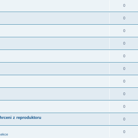
0
0
0
0
0
0
0
0
0
chrceni z reproduktoru
0
0
sekce