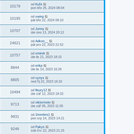
od
Kuře
10179
pon bře 25, 2024 08:04
od
xwing
10195
pát bře 22, 2024 09:10
od
Jonny
10707
úte úno 13, 2024 20:12
od
Adkoo__
24621
pát pro 22, 2023 21:52
od
xmirek
10757
úte lis 21, 2023 18:15
od
erikp
8844
úte lis 14, 2023 16:26
od
vynys
8805
ned říj 22, 2023 16:32
od
fleury12
10494
úte zář 12, 2023 19:32
od
viktormoto
9713
úte zář 05, 2023 11:05
od
1hombre1
9931
pon srp 14, 2023 14:21
od
Pakys
9246
sob črc 22, 2023 21:15