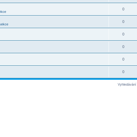
0
ekce
0
 sekce
0
0
0
0
Vyhledávání 