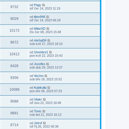
od
Pagy
9732
stř čer 14, 2023 11:19
od
tibor846
9029
stř čer 14, 2023 06:18
od
MilanXD
10172
čtv čer 08, 2023 15:48
od
michal34
8672
sob kvě 27, 2023 18:10
od
1hombre1
10412
pon kvě 22, 2023 15:43
od
Jozefko
8428
sob dub 29, 2023 13:37
od
Vecíno
9356
sob bře 18, 2023 15:52
od
Kubikulla
10086
pon bře 06, 2023 07:23
od
Vitakr
9088
stř úno 22, 2023 18:48
od
Toxic
9891
sob led 21, 2023 16:13
od
Jetrof
8714
stř říj 26, 2022 06:36