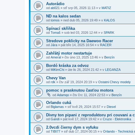
Autorádio
od
ab021
»
stř srp 05, 2026 11:13
» v
MATIZ
ND na kalos sedan
od
tomos
»
ned dub 05, 2026 19:49
» v
KALOS
Spínací skříňka
od
Tomaš
»
sob led 03, 2026 12:44
» v
SPARK
Stredove poklicky na Daewoo Racer
od
Jára
»
pát bře 14, 2025 16:54
» v
RACER
Zahřátý motor nestartuje
od
Ameral
»
čtv úno 13, 2025 13:46
» v
Benzín
Bordó kráska za odvoz
od
MiKimChi
»
úte lis 26, 2024 21:42
» v
LEGANZA
Chevy Van
od
rdk
»
čtv zář 19, 2024 20:19
» v
Ostatni Chevy modely
pomoc s prasknutou časťou motora
od
Adamqo
»
čtv črc 11, 2024 22:53
» v
Benzín
Orlando cuká
od
Biglamas
»
stř kvě 29, 2024 15:57
» v
Diesel
Divny ton pipani z reproduktoru pri couvani a 
od
Gandi
»
pát kvě 17, 2024 19:42
» v
Cruze - Elektronika
2.0vcdi čierny dym s vyfuku
od
TIBI77
»
stř dub 17, 2024 00:15
» v
Orlando - Technická 