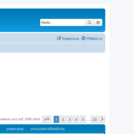
Hledat
Pokročilé hledání
Registrovat
Přihlásit se
Stránka
1
z
20
1
2
3
4
5
20
Další
nalezlo více než 1000 shod
…
ZOBRAZENÍ
POSLEDNÍ PŘÍSPĚVEK