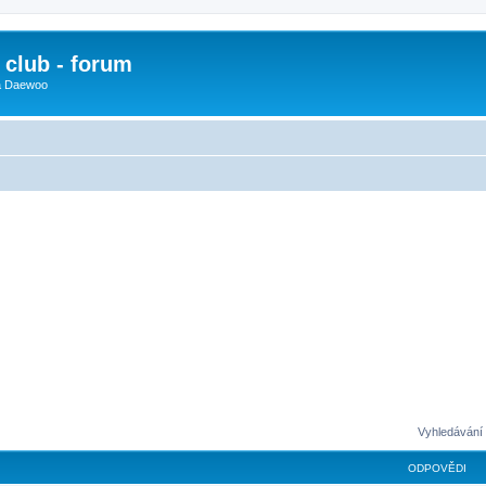
club - forum
 a Daewoo
Vyhledávání 
ODPOVĚDI