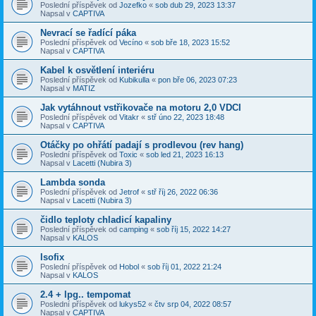
Poslední příspěvek od
Jozefko
«
sob dub 29, 2023 13:37
Napsal v
CAPTIVA
Nevrací se řadící páka
Poslední příspěvek od
Vecíno
«
sob bře 18, 2023 15:52
Napsal v
CAPTIVA
Kabel k osvětlení interiéru
Poslední příspěvek od
Kubikulla
«
pon bře 06, 2023 07:23
Napsal v
MATIZ
Jak vytáhnout vstřikovače na motoru 2,0 VDCI
Poslední příspěvek od
Vitakr
«
stř úno 22, 2023 18:48
Napsal v
CAPTIVA
Otáčky po ohřátí padají s prodlevou (rev hang)
Poslední příspěvek od
Toxic
«
sob led 21, 2023 16:13
Napsal v
Lacetti (Nubira 3)
Lambda sonda
Poslední příspěvek od
Jetrof
«
stř říj 26, 2022 06:36
Napsal v
Lacetti (Nubira 3)
čidlo teploty chladicí kapaliny
Poslední příspěvek od
camping
«
sob říj 15, 2022 14:27
Napsal v
KALOS
Isofix
Poslední příspěvek od
Hobol
«
sob říj 01, 2022 21:24
Napsal v
KALOS
2.4 + lpg.. tempomat
Poslední příspěvek od
lukys52
«
čtv srp 04, 2022 08:57
Napsal v
CAPTIVA