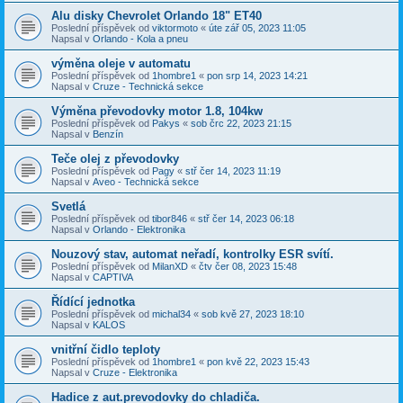
Alu disky Chevrolet Orlando 18" ET40
Poslední příspěvek od
viktormoto
«
úte zář 05, 2023 11:05
Napsal v
Orlando - Kola a pneu
výměna oleje v automatu
Poslední příspěvek od
1hombre1
«
pon srp 14, 2023 14:21
Napsal v
Cruze - Technická sekce
Výměna převodovky motor 1.8, 104kw
Poslední příspěvek od
Pakys
«
sob črc 22, 2023 21:15
Napsal v
Benzín
Teče olej z převodovky
Poslední příspěvek od
Pagy
«
stř čer 14, 2023 11:19
Napsal v
Aveo - Technická sekce
Svetlá
Poslední příspěvek od
tibor846
«
stř čer 14, 2023 06:18
Napsal v
Orlando - Elektronika
Nouzový stav, automat neřadí, kontrolky ESR svítí.
Poslední příspěvek od
MilanXD
«
čtv čer 08, 2023 15:48
Napsal v
CAPTIVA
Řídící jednotka
Poslední příspěvek od
michal34
«
sob kvě 27, 2023 18:10
Napsal v
KALOS
vnitřní čidlo teploty
Poslední příspěvek od
1hombre1
«
pon kvě 22, 2023 15:43
Napsal v
Cruze - Elektronika
Hadice z aut.prevodovky do chladiča.