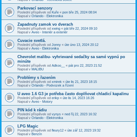
Parkovací senzory
Poslední příspěvek od
Kuře
«
pon bře 25, 2024 08:04
Napsal v
Orlando - Elektronika
Zapadnuty zamok vo dverach
Poslední příspěvek od
xwing
«
pát bře 22, 2024 09:10
Napsal v
Aveo - Interiér a exteriér
Cuvacie svetlá.
Poslední příspěvek od
Jonny
«
úte úno 13, 2024 20:12
Napsal v
Aveo - Elektronika
Chevrolet malibu- vyhrievané sedačky sa samé vypnú po
minúte
Poslední příspěvek od
Adkoo__
«
pát pro 22, 2023 21:52
Napsal v
MALIBU
Problémy s řazením
Poslední příspěvek od
xmirek
«
úte lis 21, 2023 18:15
Napsal v
Orlando - Podvozek a řízení
U aveo 1.6 G3 je potřeba často doplňovat chladicí kapalinu
Poslední příspěvek od
erikp
«
úte lis 14, 2023 16:26
Napsal v
Aveo - Motory
PIN kód k rádiu
Poslední příspěvek od
vynys
«
ned říj 22, 2023 16:32
Napsal v
Orlando - Elektronika
LPG Magic
Poslední příspěvek od
fleury12
«
úte zář 12, 2023 19:32
Napsal v
Benzín