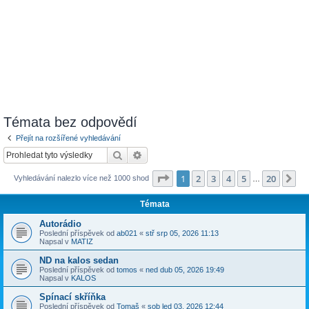
Témata bez odpovědí
Přejít na rozšířené vyhledávání
Hledat
Pokročilé hledání
Stránka
1
z
20
1
2
3
4
5
20
Da
Vyhledávání nalezlo více než 1000 shod
…
Témata
Autorádio
Poslední příspěvek od
ab021
«
stř srp 05, 2026 11:13
Napsal v
MATIZ
ND na kalos sedan
Poslední příspěvek od
tomos
«
ned dub 05, 2026 19:49
Napsal v
KALOS
Spínací skříňka
Poslední příspěvek od
Tomaš
«
sob led 03, 2026 12:44