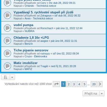
Poslední příspěvek od
Cerv
«
čtv dub 28, 2022 09:21
Napsal v
Orlando - Technická sekce
Vypadávají 5. rychlostní stupeň při jízdě
Poslední příspěvek od
Zdragoun
«
stř dub 06, 2022 06:32
Napsal v
Aveo - Technická sekce
vodní pumpa
Poslední příspěvek od
Rorschach
«
pát úno 11, 2022 12:44
Napsal v
NUBIRA
Chladenie 1,8 16v +LPG
Poslední příspěvek od
awgee
«
pát úno 04, 2022 11:31
Napsal v
Benzín
Tiche pipanie senzorov
Poslední příspěvek od
rusnyyy
«
stř úno 02, 2022 09:34
Napsal v
Cruze - Elektronika
Matiz imobilizer
Poslední příspěvek od
Tragét
«
ned říj 31, 2021 20:28
Napsal v
MATIZ
Stránka
1
z
20
1
2
3
4
5
20
Da
Vyhledávání nalezlo více než 1000 shod
…
Přejít na