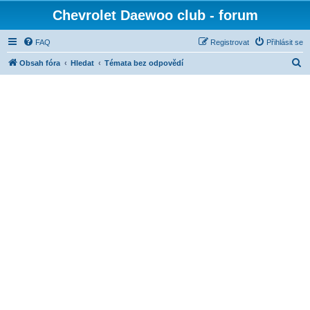
Chevrolet Daewoo club - forum
FAQ
Registrovat
Přihlásit se
H
Obsah fóra
Hledat
Témata bez odpovědí
l
e
d
a
t