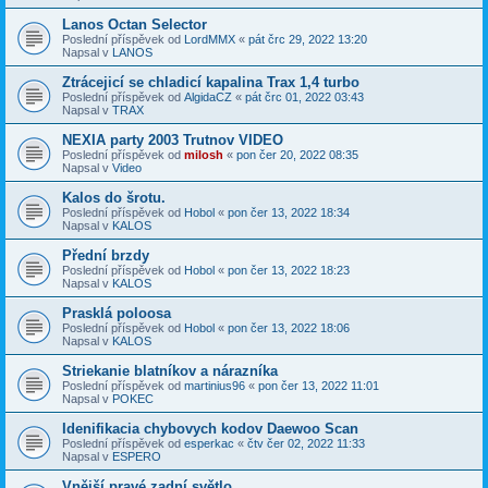
Lanos Octan Selector
Poslední příspěvek od
LordMMX
«
pát črc 29, 2022 13:20
Napsal v
LANOS
Ztrácejicí se chladicí kapalina Trax 1,4 turbo
Poslední příspěvek od
AlgidaCZ
«
pát črc 01, 2022 03:43
Napsal v
TRAX
NEXIA party 2003 Trutnov VIDEO
Poslední příspěvek od
milosh
«
pon čer 20, 2022 08:35
Napsal v
Video
Kalos do šrotu.
Poslední příspěvek od
Hobol
«
pon čer 13, 2022 18:34
Napsal v
KALOS
Přední brzdy
Poslední příspěvek od
Hobol
«
pon čer 13, 2022 18:23
Napsal v
KALOS
Prasklá poloosa
Poslední příspěvek od
Hobol
«
pon čer 13, 2022 18:06
Napsal v
KALOS
Striekanie blatníkov a nárazníka
Poslední příspěvek od
martinius96
«
pon čer 13, 2022 11:01
Napsal v
POKEC
Idenifikacia chybovych kodov Daewoo Scan
Poslední příspěvek od
esperkac
«
čtv čer 02, 2022 11:33
Napsal v
ESPERO
Vnější pravé zadní světlo