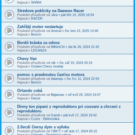
Napsal v
SPARK
Stredove poklicky na Daewoo Racer
Poslední příspěvek od
Jára
«
pát bře 14, 2025 16:54
Napsal v
RACER
Zahřátý motor nestartuje
Poslední příspěvek od
Ameral
«
čtv úno 13, 2025 13:46
Napsal v
Benzín
Bordó kráska za odvoz
Poslední příspěvek od
MiKimChi
«
úte lis 26, 2024 21:42
Napsal v
LEGANZA
Chevy Van
Poslední příspěvek od
rdk
«
čtv zář 19, 2024 20:19
Napsal v
Ostatni Chevy modely
pomoc s prasknutou časťou motora
Poslední příspěvek od
Adamqo
«
čtv črc 11, 2024 22:53
Napsal v
Benzín
Orlando cuká
Poslední příspěvek od
Biglamas
«
stř kvě 29, 2024 15:57
Napsal v
Diesel
Divny ton pipani z reproduktoru pri couvani a chrceni z
reproduktoru
Poslední příspěvek od
Gandi
«
pát kvě 17, 2024 19:42
Napsal v
Cruze - Elektronika
2.0vcdi čierny dym s vyfuku
Poslední příspěvek od
TIBI77
«
stř dub 17, 2024 00:15
Napsal v
Orlando - Technická sekce