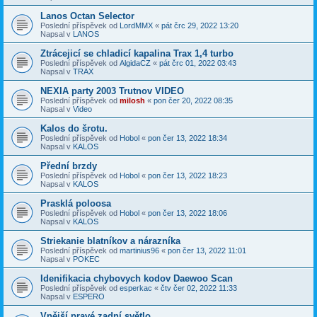
Lanos Octan Selector
Poslední příspěvek od
LordMMX
«
pát črc 29, 2022 13:20
Napsal v
LANOS
Ztrácejicí se chladicí kapalina Trax 1,4 turbo
Poslední příspěvek od
AlgidaCZ
«
pát črc 01, 2022 03:43
Napsal v
TRAX
NEXIA party 2003 Trutnov VIDEO
Poslední příspěvek od
milosh
«
pon čer 20, 2022 08:35
Napsal v
Video
Kalos do šrotu.
Poslední příspěvek od
Hobol
«
pon čer 13, 2022 18:34
Napsal v
KALOS
Přední brzdy
Poslední příspěvek od
Hobol
«
pon čer 13, 2022 18:23
Napsal v
KALOS
Prasklá poloosa
Poslední příspěvek od
Hobol
«
pon čer 13, 2022 18:06
Napsal v
KALOS
Striekanie blatníkov a nárazníka
Poslední příspěvek od
martinius96
«
pon čer 13, 2022 11:01
Napsal v
POKEC
Idenifikacia chybovych kodov Daewoo Scan
Poslední příspěvek od
esperkac
«
čtv čer 02, 2022 11:33
Napsal v
ESPERO
Vnější pravé zadní světlo