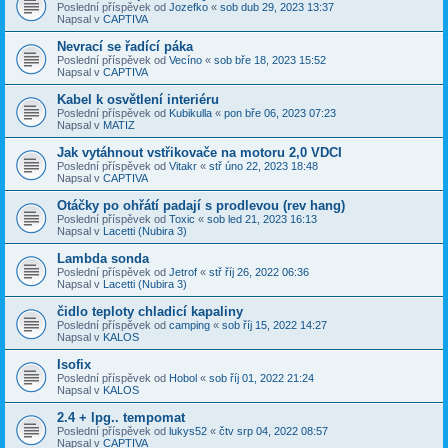
Poslední příspěvek od
Jozefko
«
sob dub 29, 2023 13:37
Napsal v
CAPTIVA
Nevrací se řadící páka
Poslední příspěvek od
Vecíno
«
sob bře 18, 2023 15:52
Napsal v
CAPTIVA
Kabel k osvětlení interiéru
Poslední příspěvek od
Kubikulla
«
pon bře 06, 2023 07:23
Napsal v
MATIZ
Jak vytáhnout vstřikovače na motoru 2,0 VDCI
Poslední příspěvek od
Vitakr
«
stř úno 22, 2023 18:48
Napsal v
CAPTIVA
Otáčky po ohřátí padají s prodlevou (rev hang)
Poslední příspěvek od
Toxic
«
sob led 21, 2023 16:13
Napsal v
Lacetti (Nubira 3)
Lambda sonda
Poslední příspěvek od
Jetrof
«
stř říj 26, 2022 06:36
Napsal v
Lacetti (Nubira 3)
čidlo teploty chladicí kapaliny
Poslední příspěvek od
camping
«
sob říj 15, 2022 14:27
Napsal v
KALOS
Isofix
Poslední příspěvek od
Hobol
«
sob říj 01, 2022 21:24
Napsal v
KALOS
2.4 + lpg.. tempomat
Poslední příspěvek od
lukys52
«
čtv srp 04, 2022 08:57
Napsal v
CAPTIVA