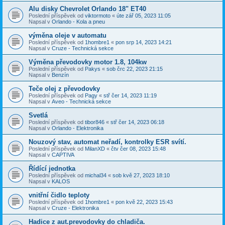
Alu disky Chevrolet Orlando 18" ET40
Poslední příspěvek od
viktormoto
«
úte zář 05, 2023 11:05
Napsal v
Orlando - Kola a pneu
výměna oleje v automatu
Poslední příspěvek od
1hombre1
«
pon srp 14, 2023 14:21
Napsal v
Cruze - Technická sekce
Výměna převodovky motor 1.8, 104kw
Poslední příspěvek od
Pakys
«
sob črc 22, 2023 21:15
Napsal v
Benzín
Teče olej z převodovky
Poslední příspěvek od
Pagy
«
stř čer 14, 2023 11:19
Napsal v
Aveo - Technická sekce
Svetlá
Poslední příspěvek od
tibor846
«
stř čer 14, 2023 06:18
Napsal v
Orlando - Elektronika
Nouzový stav, automat neřadí, kontrolky ESR svítí.
Poslední příspěvek od
MilanXD
«
čtv čer 08, 2023 15:48
Napsal v
CAPTIVA
Řídící jednotka
Poslední příspěvek od
michal34
«
sob kvě 27, 2023 18:10
Napsal v
KALOS
vnitřní čidlo teploty
Poslední příspěvek od
1hombre1
«
pon kvě 22, 2023 15:43
Napsal v
Cruze - Elektronika
Hadice z aut.prevodovky do chladiča.