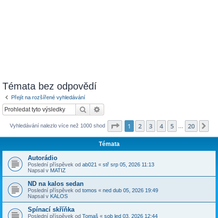
Témata bez odpovědí
Přejít na rozšířené vyhledávání
Hledat
Pokročilé hledání
Stránka
1
z
20
1
2
3
4
5
20
Da
Vyhledávání nalezlo více než 1000 shod
…
Témata
Autorádio
Poslední příspěvek od
ab021
«
stř srp 05, 2026 11:13
Napsal v
MATIZ
ND na kalos sedan
Poslední příspěvek od
tomos
«
ned dub 05, 2026 19:49
Napsal v
KALOS
Spínací skříňka
Poslední příspěvek od
Tomaš
«
sob led 03, 2026 12:44