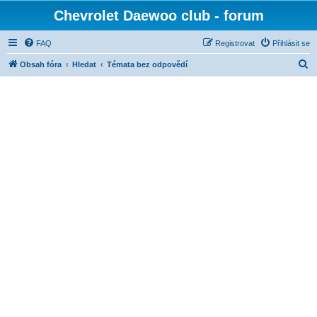
Chevrolet Daewoo club - forum
FAQ
Registrovat
Přihlásit se
H
Obsah fóra
Hledat
Témata bez odpovědí
l
e
d
a
t