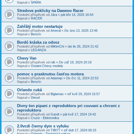
Napsal v
SPARK
Stredove poklicky na Daewoo Racer
Poslední příspěvek od
Jára
«
pát bře 14, 2025 16:54
Napsal v
RACER
Zahřátý motor nestartuje
Poslední příspěvek od
Ameral
«
čtv úno 13, 2025 13:46
Napsal v
Benzín
Bordó kráska za odvoz
Poslední příspěvek od
MiKimChi
«
úte lis 26, 2024 21:42
Napsal v
LEGANZA
Chevy Van
Poslední příspěvek od
rdk
«
čtv zář 19, 2024 20:19
Napsal v
Ostatni Chevy modely
pomoc s prasknutou časťou motora
Poslední příspěvek od
Adamqo
«
čtv črc 11, 2024 22:53
Napsal v
Benzín
Orlando cuká
Poslední příspěvek od
Biglamas
«
stř kvě 29, 2024 15:57
Napsal v
Diesel
Divny ton pipani z reproduktoru pri couvani a chrceni z
reproduktoru
Poslední příspěvek od
Gandi
«
pát kvě 17, 2024 19:42
Napsal v
Cruze - Elektronika
2.0vcdi čierny dym s vyfuku
Poslední příspěvek od
TIBI77
«
stř dub 17, 2024 00:15
Napsal v
Orlando - Technická sekce