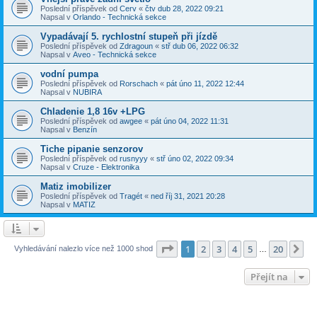
Poslední příspěvek od
Cerv
«
čtv dub 28, 2022 09:21
Napsal v
Orlando - Technická sekce
Vypadávají 5. rychlostní stupeň při jízdě
Poslední příspěvek od
Zdragoun
«
stř dub 06, 2022 06:32
Napsal v
Aveo - Technická sekce
vodní pumpa
Poslední příspěvek od
Rorschach
«
pát úno 11, 2022 12:44
Napsal v
NUBIRA
Chladenie 1,8 16v +LPG
Poslední příspěvek od
awgee
«
pát úno 04, 2022 11:31
Napsal v
Benzín
Tiche pipanie senzorov
Poslední příspěvek od
rusnyyy
«
stř úno 02, 2022 09:34
Napsal v
Cruze - Elektronika
Matiz imobilizer
Poslední příspěvek od
Tragét
«
ned říj 31, 2021 20:28
Napsal v
MATIZ
Stránka
1
z
20
1
2
3
4
5
20
Da
Vyhledávání nalezlo více než 1000 shod
…
Přejít na