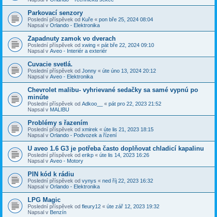
Parkovací senzory
Poslední příspěvek od
Kuře
«
pon bře 25, 2024 08:04
Napsal v
Orlando - Elektronika
Zapadnuty zamok vo dverach
Poslední příspěvek od
xwing
«
pát bře 22, 2024 09:10
Napsal v
Aveo - Interiér a exteriér
Cuvacie svetlá.
Poslední příspěvek od
Jonny
«
úte úno 13, 2024 20:12
Napsal v
Aveo - Elektronika
Chevrolet malibu- vyhrievané sedačky sa samé vypnú po
minúte
Poslední příspěvek od
Adkoo__
«
pát pro 22, 2023 21:52
Napsal v
MALIBU
Problémy s řazením
Poslední příspěvek od
xmirek
«
úte lis 21, 2023 18:15
Napsal v
Orlando - Podvozek a řízení
U aveo 1.6 G3 je potřeba často doplňovat chladicí kapalinu
Poslední příspěvek od
erikp
«
úte lis 14, 2023 16:26
Napsal v
Aveo - Motory
PIN kód k rádiu
Poslední příspěvek od
vynys
«
ned říj 22, 2023 16:32
Napsal v
Orlando - Elektronika
LPG Magic
Poslední příspěvek od
fleury12
«
úte zář 12, 2023 19:32
Napsal v
Benzín