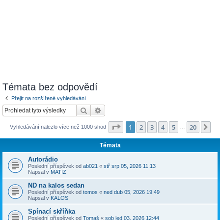
Témata bez odpovědí
Přejít na rozšířené vyhledávání
Hledat
Pokročilé hledání
Stránka
1
z
20
1
2
3
4
5
20
Da
Vyhledávání nalezlo více než 1000 shod
…
Témata
Autorádio
Poslední příspěvek od
ab021
«
stř srp 05, 2026 11:13
Napsal v
MATIZ
ND na kalos sedan
Poslední příspěvek od
tomos
«
ned dub 05, 2026 19:49
Napsal v
KALOS
Spínací skříňka
Poslední příspěvek od
Tomaš
«
sob led 03, 2026 12:44