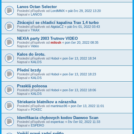
Lanos Octan Selector
Poslední příspěvek od
LordMMX
«
pát črc 29, 2022 13:20
Napsal v
LANOS
Ztrácejicí se chladicí kapalina Trax 1,4 turbo
Poslední příspěvek od
AlgidaCZ
«
pát črc 01, 2022 03:43
Napsal v
TRAX
NEXIA party 2003 Trutnov VIDEO
Poslední příspěvek od
milosh
«
pon čer 20, 2022 08:35
Napsal v
Video
Kalos do šrotu.
Poslední příspěvek od
Hobol
«
pon čer 13, 2022 18:34
Napsal v
KALOS
Přední brzdy
Poslední příspěvek od
Hobol
«
pon čer 13, 2022 18:23
Napsal v
KALOS
Prasklá poloosa
Poslední příspěvek od
Hobol
«
pon čer 13, 2022 18:06
Napsal v
KALOS
Striekanie blatníkov a nárazníka
Poslední příspěvek od
martinius96
«
pon čer 13, 2022 11:01
Napsal v
POKEC
Idenifikacia chybovych kodov Daewoo Scan
Poslední příspěvek od
esperkac
«
čtv čer 02, 2022 11:33
Napsal v
ESPERO
Vnější pravé zadní světlo