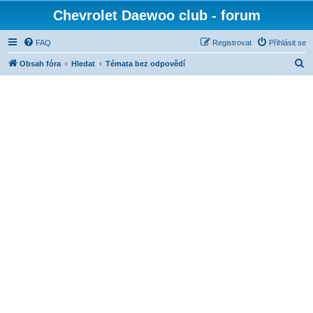
Chevrolet Daewoo club - forum
FAQ
Registrovat
Přihlásit se
H
Obsah fóra
Hledat
Témata bez odpovědí
l
e
d
a
t