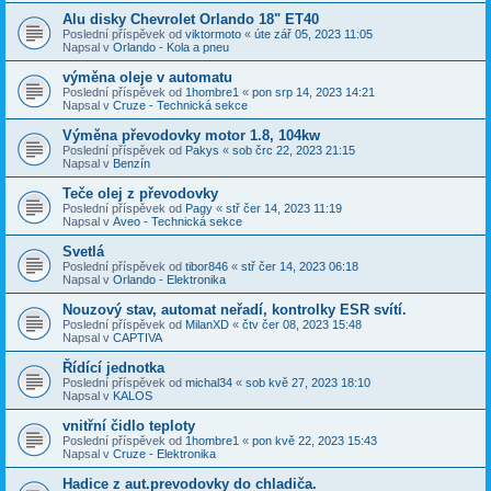
Alu disky Chevrolet Orlando 18" ET40
Poslední příspěvek od
viktormoto
«
úte zář 05, 2023 11:05
Napsal v
Orlando - Kola a pneu
výměna oleje v automatu
Poslední příspěvek od
1hombre1
«
pon srp 14, 2023 14:21
Napsal v
Cruze - Technická sekce
Výměna převodovky motor 1.8, 104kw
Poslední příspěvek od
Pakys
«
sob črc 22, 2023 21:15
Napsal v
Benzín
Teče olej z převodovky
Poslední příspěvek od
Pagy
«
stř čer 14, 2023 11:19
Napsal v
Aveo - Technická sekce
Svetlá
Poslední příspěvek od
tibor846
«
stř čer 14, 2023 06:18
Napsal v
Orlando - Elektronika
Nouzový stav, automat neřadí, kontrolky ESR svítí.
Poslední příspěvek od
MilanXD
«
čtv čer 08, 2023 15:48
Napsal v
CAPTIVA
Řídící jednotka
Poslední příspěvek od
michal34
«
sob kvě 27, 2023 18:10
Napsal v
KALOS
vnitřní čidlo teploty
Poslední příspěvek od
1hombre1
«
pon kvě 22, 2023 15:43
Napsal v
Cruze - Elektronika
Hadice z aut.prevodovky do chladiča.