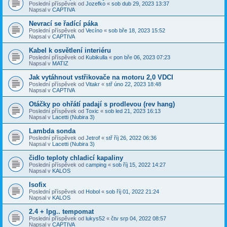
Poslední příspěvek od
Jozefko
«
sob dub 29, 2023 13:37
Napsal v
CAPTIVA
Nevrací se řadící páka
Poslední příspěvek od
Vecíno
«
sob bře 18, 2023 15:52
Napsal v
CAPTIVA
Kabel k osvětlení interiéru
Poslední příspěvek od
Kubikulla
«
pon bře 06, 2023 07:23
Napsal v
MATIZ
Jak vytáhnout vstřikovače na motoru 2,0 VDCI
Poslední příspěvek od
Vitakr
«
stř úno 22, 2023 18:48
Napsal v
CAPTIVA
Otáčky po ohřátí padají s prodlevou (rev hang)
Poslední příspěvek od
Toxic
«
sob led 21, 2023 16:13
Napsal v
Lacetti (Nubira 3)
Lambda sonda
Poslední příspěvek od
Jetrof
«
stř říj 26, 2022 06:36
Napsal v
Lacetti (Nubira 3)
čidlo teploty chladicí kapaliny
Poslední příspěvek od
camping
«
sob říj 15, 2022 14:27
Napsal v
KALOS
Isofix
Poslední příspěvek od
Hobol
«
sob říj 01, 2022 21:24
Napsal v
KALOS
2.4 + lpg.. tempomat
Poslední příspěvek od
lukys52
«
čtv srp 04, 2022 08:57
Napsal v
CAPTIVA