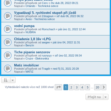
Poslední příspěvek od
Cerv
«
čtv dub 28, 2022 09:21
Napsal v
Orlando - Technická sekce
Vypadávají 5. rychlostní stupeň při jízdě
Poslední příspěvek od
Zdragoun
«
stř dub 06, 2022 06:32
Napsal v
Aveo - Technická sekce
vodní pumpa
Poslední příspěvek od
Rorschach
«
pát úno 11, 2022 12:44
Napsal v
NUBIRA
Chladenie 1,8 16v +LPG
Poslední příspěvek od
awgee
«
pát úno 04, 2022 11:31
Napsal v
Benzín
Tiche pipanie senzorov
Poslední příspěvek od
rusnyyy
«
stř úno 02, 2022 09:34
Napsal v
Cruze - Elektronika
Matiz imobilizer
Poslední příspěvek od
Tragét
«
ned říj 31, 2021 20:28
Napsal v
MATIZ
Stránka
1
z
20
1
2
3
4
5
20
Da
Vyhledávání nalezlo více než 1000 shod
…
Přejít na