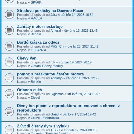
Napsal v
SPARK
Stredove poklicky na Daewoo Racer
Poslední příspěvek od
Jára
«
pát bře 14, 2025 16:54
Napsal v
RACER
Zahřátý motor nestartuje
Poslední příspěvek od
Ameral
«
čtv úno 13, 2025 13:46
Napsal v
Benzín
Bordó kráska za odvoz
Poslední příspěvek od
MiKimChi
«
úte lis 26, 2024 21:42
Napsal v
LEGANZA
Chevy Van
Poslední příspěvek od
rdk
«
čtv zář 19, 2024 20:19
Napsal v
Ostatni Chevy modely
pomoc s prasknutou časťou motora
Poslední příspěvek od
Adamqo
«
čtv črc 11, 2024 22:53
Napsal v
Benzín
Orlando cuká
Poslední příspěvek od
Biglamas
«
stř kvě 29, 2024 15:57
Napsal v
Diesel
Divny ton pipani z reproduktoru pri couvani a chrceni z
reproduktoru
Poslední příspěvek od
Gandi
«
pát kvě 17, 2024 19:42
Napsal v
Cruze - Elektronika
2.0vcdi čierny dym s vyfuku
Poslední příspěvek od
TIBI77
«
stř dub 17, 2024 00:15
Napsal v
Orlando - Technická sekce