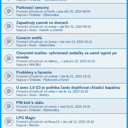
Parkovací senzory
Poslední příspěvek od
Kuře
«
pon bře 25, 2024 08:04
Napsal v
Orlando - Elektronika
Zapadnuty zamok vo dverach
Poslední příspěvek od
xwing
«
pát bře 22, 2024 09:10
Napsal v
Aveo - Interiér a exteriér
Cuvacie svetlá.
Poslední příspěvek od
Jonny
«
úte úno 13, 2024 20:12
Napsal v
Aveo - Elektronika
Chevrolet malibu- vyhrievané sedačky sa samé vypnú po
minúte
Poslední příspěvek od
Adkoo__
«
pát pro 22, 2023 21:52
Napsal v
MALIBU
Problémy s řazením
Poslední příspěvek od
xmirek
«
úte lis 21, 2023 18:15
Napsal v
Orlando - Podvozek a řízení
U aveo 1.6 G3 je potřeba často doplňovat chladicí kapalinu
Poslední příspěvek od
erikp
«
úte lis 14, 2023 16:26
Napsal v
Aveo - Motory
PIN kód k rádiu
Poslední příspěvek od
vynys
«
ned říj 22, 2023 16:32
Napsal v
Orlando - Elektronika
LPG Magic
Poslední příspěvek od
fleury12
«
úte zář 12, 2023 19:32
Napsal v
Benzín