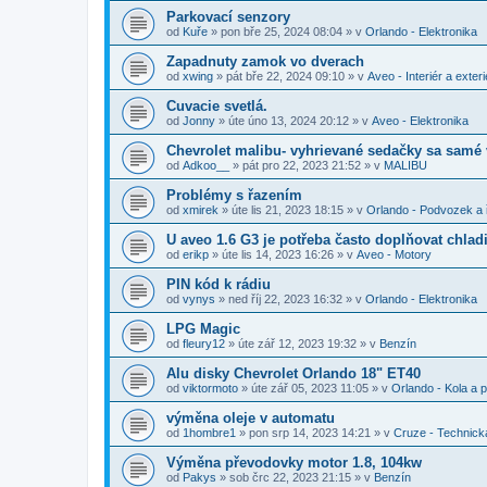
Parkovací senzory
od
Kuře
»
pon bře 25, 2024 08:04
» v
Orlando - Elektronika
Zapadnuty zamok vo dverach
od
xwing
»
pát bře 22, 2024 09:10
» v
Aveo - Interiér a exteri
Cuvacie svetlá.
od
Jonny
»
úte úno 13, 2024 20:12
» v
Aveo - Elektronika
Chevrolet malibu- vyhrievané sedačky sa samé
od
Adkoo__
»
pát pro 22, 2023 21:52
» v
MALIBU
Problémy s řazením
od
xmirek
»
úte lis 21, 2023 18:15
» v
Orlando - Podvozek a 
U aveo 1.6 G3 je potřeba často doplňovat chladi
od
erikp
»
úte lis 14, 2023 16:26
» v
Aveo - Motory
PIN kód k rádiu
od
vynys
»
ned říj 22, 2023 16:32
» v
Orlando - Elektronika
LPG Magic
od
fleury12
»
úte zář 12, 2023 19:32
» v
Benzín
Alu disky Chevrolet Orlando 18" ET40
od
viktormoto
»
úte zář 05, 2023 11:05
» v
Orlando - Kola a 
výměna oleje v automatu
od
1hombre1
»
pon srp 14, 2023 14:21
» v
Cruze - Technick
Výměna převodovky motor 1.8, 104kw
od
Pakys
»
sob črc 22, 2023 21:15
» v
Benzín