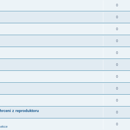
0
0
0
0
0
0
0
0
0
chrceni z reproduktoru
0
0
sekce