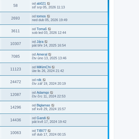
od
ab021
58
stř srp 05, 2026 11:13
od
tomos
2693
ned dub 05, 2026 19:49
od
Tomaš
3611
sob led 03, 2026 12:44
od
Jára
10307
pát bře 14, 2025 16:54
od
Ameral
7085
čtv úno 13, 2025 13:46
od
MiKimChi
11123
úte lis 26, 2024 21:42
od
rdk
24472
čtv zář 19, 2024 20:19
od
Adamqo
12087
čtv črc 11, 2024 22:53
od
Biglamas
14296
stř kvě 29, 2024 15:57
od
Gandi
14436
pát kvě 17, 2024 19:42
od
TIBI77
10063
stř dub 17, 2024 00:15