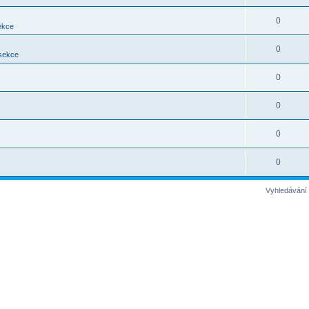
0
ekce
0
 sekce
0
0
0
0
Vyhledávání 