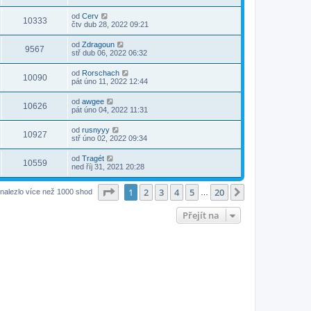
od
Cerv
10333
čtv dub 28, 2022 09:21
od
Zdragoun
9567
stř dub 06, 2022 06:32
od
Rorschach
10090
pát úno 11, 2022 12:44
od
awgee
10626
pát úno 04, 2022 11:31
od
rusnyyy
10927
stř úno 02, 2022 09:34
od
Tragét
10559
ned říj 31, 2021 20:28
Stránka
1
z
20
1
2
3
4
5
20
Další
nalezlo více než 1000 shod
…
Přejít na