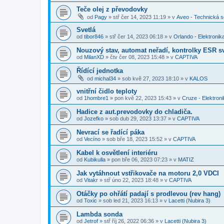
Teče olej z převodovky
od
Pagy
»
stř čer 14, 2023 11:19
» v
Aveo - Technická 
Svetlá
od
tibor846
»
stř čer 14, 2023 06:18
» v
Orlando - Elektronik
Nouzový stav, automat neřadí, kontrolky ESR sv
od
MilanXD
»
čtv čer 08, 2023 15:48
» v
CAPTIVA
Řídící jednotka
od
michal34
»
sob kvě 27, 2023 18:10
» v
KALOS
vnitřní čidlo teploty
od
1hombre1
»
pon kvě 22, 2023 15:43
» v
Cruze - Elektron
Hadice z aut.prevodovky do chladiča.
od
Jozefko
»
sob dub 29, 2023 13:37
» v
CAPTIVA
Nevrací se řadící páka
od
Vecíno
»
sob bře 18, 2023 15:52
» v
CAPTIVA
Kabel k osvětlení interiéru
od
Kubikulla
»
pon bře 06, 2023 07:23
» v
MATIZ
Jak vytáhnout vstřikovače na motoru 2,0 VDCI
od
Vitakr
»
stř úno 22, 2023 18:48
» v
CAPTIVA
Otáčky po ohřátí padají s prodlevou (rev hang)
od
Toxic
»
sob led 21, 2023 16:13
» v
Lacetti (Nubira 3)
Lambda sonda
od
Jetrof
»
stř říj 26, 2022 06:36
» v
Lacetti (Nubira 3)