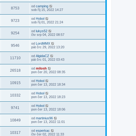
od
camping
8753
sob říj 15, 2022 14:27
od
Hobol
9723
sob říj 01, 2022 21:24
od
lukys52
9254
čtv srp 04, 2022 08:57
od
LordMMX
9546
pát črc 29, 2022 13:20
od
AlgidaCZ
11710
pát črc 01, 2022 03:43
od
milosh
26518
pon čer 20, 2022 08:35
od
Hobol
10915
pon čer 13, 2022 18:34
od
Hobol
10332
pon čer 13, 2022 18:23
od
Hobol
9741
pon čer 13, 2022 18:06
od
martinius96
10849
pon čer 13, 2022 11:01
od
esperkac
10317
čtv čer 02, 2022 11:33