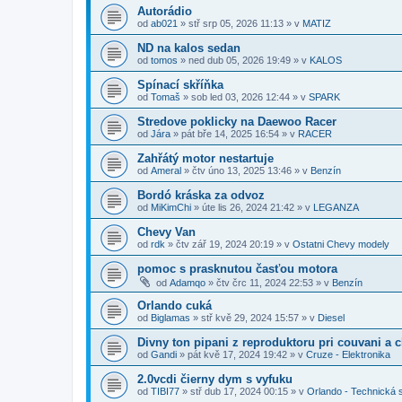
Autorádio
od
ab021
»
stř srp 05, 2026 11:13
» v
MATIZ
ND na kalos sedan
od
tomos
»
ned dub 05, 2026 19:49
» v
KALOS
Spínací skříňka
od
Tomaš
»
sob led 03, 2026 12:44
» v
SPARK
Stredove poklicky na Daewoo Racer
od
Jára
»
pát bře 14, 2025 16:54
» v
RACER
Zahřátý motor nestartuje
od
Ameral
»
čtv úno 13, 2025 13:46
» v
Benzín
Bordó kráska za odvoz
od
MiKimChi
»
úte lis 26, 2024 21:42
» v
LEGANZA
Chevy Van
od
rdk
»
čtv zář 19, 2024 20:19
» v
Ostatni Chevy modely
pomoc s prasknutou časťou motora
od
Adamqo
»
čtv črc 11, 2024 22:53
» v
Benzín
Orlando cuká
od
Biglamas
»
stř kvě 29, 2024 15:57
» v
Diesel
Divny ton pipani z reproduktoru pri couvani a 
od
Gandi
»
pát kvě 17, 2024 19:42
» v
Cruze - Elektronika
2.0vcdi čierny dym s vyfuku
od
TIBI77
»
stř dub 17, 2024 00:15
» v
Orlando - Technická 