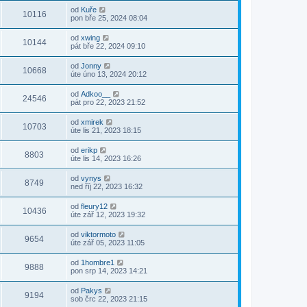
od
Kuře
10116
pon bře 25, 2024 08:04
od
xwing
10144
pát bře 22, 2024 09:10
od
Jonny
10668
úte úno 13, 2024 20:12
od
Adkoo__
24546
pát pro 22, 2023 21:52
od
xmirek
10703
úte lis 21, 2023 18:15
od
erikp
8803
úte lis 14, 2023 16:26
od
vynys
8749
ned říj 22, 2023 16:32
od
fleury12
10436
úte zář 12, 2023 19:32
od
viktormoto
9654
úte zář 05, 2023 11:05
od
1hombre1
9888
pon srp 14, 2023 14:21
od
Pakys
9194
sob črc 22, 2023 21:15