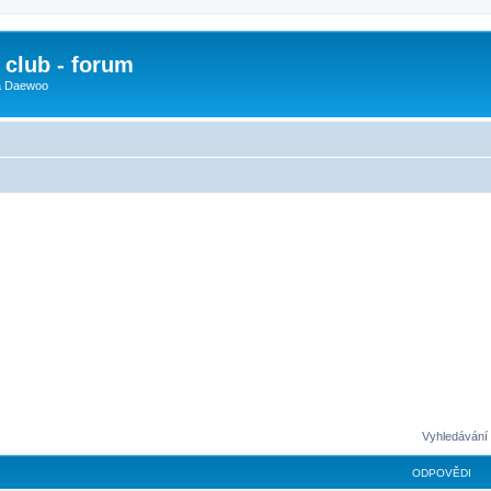
club - forum
 a Daewoo
Vyhledávání 
ODPOVĚDI