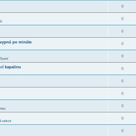
0
0
ér
0
 vypnú po minúte
0
0
řízení
cí kapalinu
0
0
0
0
pneu
0
á sekce
0