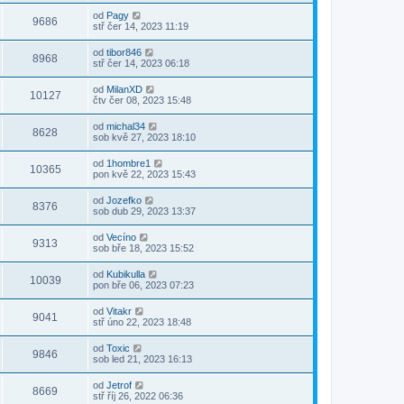
od
Pagy
9686
stř čer 14, 2023 11:19
od
tibor846
8968
stř čer 14, 2023 06:18
od
MilanXD
10127
čtv čer 08, 2023 15:48
od
michal34
8628
sob kvě 27, 2023 18:10
od
1hombre1
10365
pon kvě 22, 2023 15:43
od
Jozefko
8376
sob dub 29, 2023 13:37
od
Vecíno
9313
sob bře 18, 2023 15:52
od
Kubikulla
10039
pon bře 06, 2023 07:23
od
Vitakr
9041
stř úno 22, 2023 18:48
od
Toxic
9846
sob led 21, 2023 16:13
od
Jetrof
8669
stř říj 26, 2022 06:36