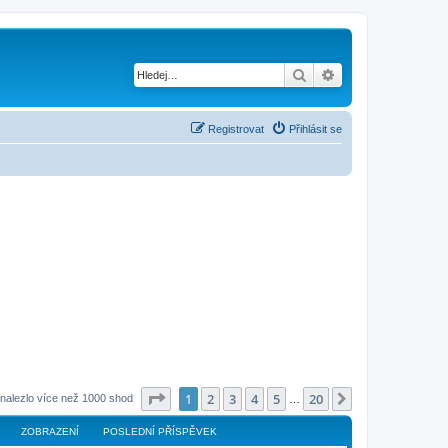
Hledat
Pokročilé hledání
Registrovat
Přihlásit se
Stránka
1
z
20
1
2
3
4
5
20
Další
nalezlo více než 1000 shod
…
ZOBRAZENÍ
POSLEDNÍ PŘÍSPĚVEK