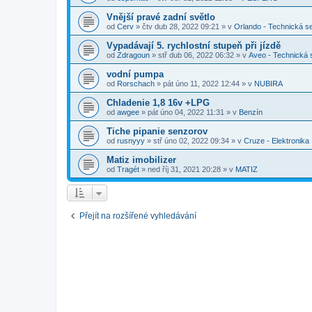
Vnější pravé zadní světlo
od
Cerv
»
čtv dub 28, 2022 09:21
» v
Orlando - Technická s
Vypadávají 5. rychlostní stupeň při jízdě
od
Zdragoun
»
stř dub 06, 2022 06:32
» v
Aveo - Technická
vodní pumpa
od
Rorschach
»
pát úno 11, 2022 12:44
» v
NUBIRA
Chladenie 1,8 16v +LPG
od
awgee
»
pát úno 04, 2022 11:31
» v
Benzín
Tiche pipanie senzorov
od
rusnyyy
»
stř úno 02, 2022 09:34
» v
Cruze - Elektronika
Matiz imobilizer
od
Tragét
»
ned říj 31, 2021 20:28
» v
MATIZ
Přejít na rozšířené vyhledávání