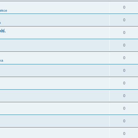
0
sekce
0
a
ítí.
0
0
0
ika
0
0
0
0
0
0