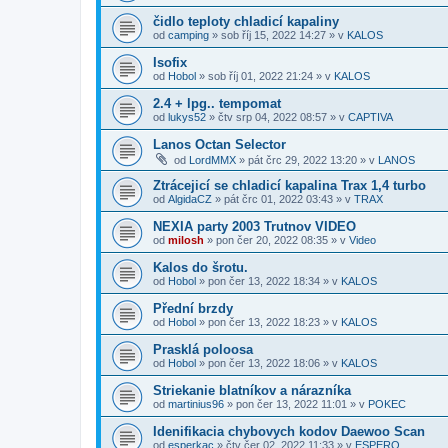
čidlo teploty chladicí kapaliny
od
camping
»
sob říj 15, 2022 14:27
» v
KALOS
Isofix
od
Hobol
»
sob říj 01, 2022 21:24
» v
KALOS
2.4 + lpg.. tempomat
od
lukys52
»
čtv srp 04, 2022 08:57
» v
CAPTIVA
Lanos Octan Selector
od
LordMMX
»
pát črc 29, 2022 13:20
» v
LANOS
Ztrácejicí se chladicí kapalina Trax 1,4 turbo
od
AlgidaCZ
»
pát črc 01, 2022 03:43
» v
TRAX
NEXIA party 2003 Trutnov VIDEO
od
milosh
»
pon čer 20, 2022 08:35
» v
Video
Kalos do šrotu.
od
Hobol
»
pon čer 13, 2022 18:34
» v
KALOS
Přední brzdy
od
Hobol
»
pon čer 13, 2022 18:23
» v
KALOS
Prasklá poloosa
od
Hobol
»
pon čer 13, 2022 18:06
» v
KALOS
Striekanie blatníkov a nárazníka
od
martinius96
»
pon čer 13, 2022 11:01
» v
POKEC
Idenifikacia chybovych kodov Daewoo Scan
od
esperkac
»
čtv čer 02, 2022 11:33
» v
ESPERO