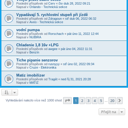
Poslední příspěvek od
Cerv
«
čtv dub 28, 2022 09:21
Napsal v
Orlando - Technická sekce
Vypadávají 5. rychlostní stupeň při jízdě
Poslední příspěvek od
Zdragoun
«
stř dub 06, 2022 06:32
Napsal v
Aveo - Technická sekce
vodní pumpa
Poslední příspěvek od
Rorschach
«
pát úno 11, 2022 12:44
Napsal v
NUBIRA
Chladenie 1,8 16v +LPG
Poslední příspěvek od
awgee
«
pát úno 04, 2022 11:31
Napsal v
Benzín
Tiche pipanie senzorov
Poslední příspěvek od
rusnyyy
«
stř úno 02, 2022 09:34
Napsal v
Cruze - Elektronika
Matiz imobilizer
Poslední příspěvek od
Tragét
«
ned říj 31, 2021 20:28
Napsal v
MATIZ
Stránka
1
z
20
1
2
3
4
5
20
Da
Vyhledávání nalezlo více než 1000 shod
…
Přejít na