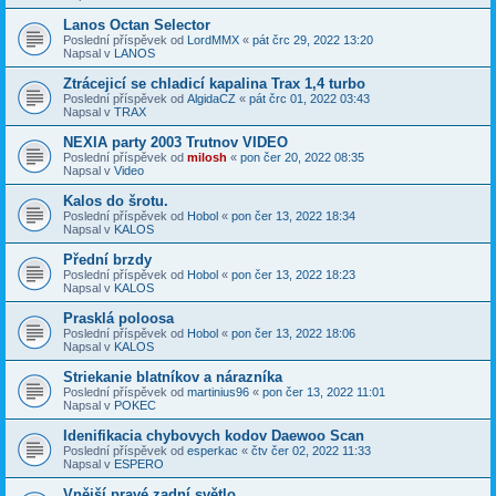
Lanos Octan Selector
Poslední příspěvek od
LordMMX
«
pát črc 29, 2022 13:20
Napsal v
LANOS
Ztrácejicí se chladicí kapalina Trax 1,4 turbo
Poslední příspěvek od
AlgidaCZ
«
pát črc 01, 2022 03:43
Napsal v
TRAX
NEXIA party 2003 Trutnov VIDEO
Poslední příspěvek od
milosh
«
pon čer 20, 2022 08:35
Napsal v
Video
Kalos do šrotu.
Poslední příspěvek od
Hobol
«
pon čer 13, 2022 18:34
Napsal v
KALOS
Přední brzdy
Poslední příspěvek od
Hobol
«
pon čer 13, 2022 18:23
Napsal v
KALOS
Prasklá poloosa
Poslední příspěvek od
Hobol
«
pon čer 13, 2022 18:06
Napsal v
KALOS
Striekanie blatníkov a nárazníka
Poslední příspěvek od
martinius96
«
pon čer 13, 2022 11:01
Napsal v
POKEC
Idenifikacia chybovych kodov Daewoo Scan
Poslední příspěvek od
esperkac
«
čtv čer 02, 2022 11:33
Napsal v
ESPERO
Vnější pravé zadní světlo