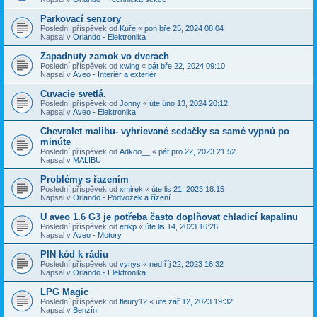
Parkovací senzory
Poslední příspěvek od
Kuře
«
pon bře 25, 2024 08:04
Napsal v
Orlando - Elektronika
Zapadnuty zamok vo dverach
Poslední příspěvek od
xwing
«
pát bře 22, 2024 09:10
Napsal v
Aveo - Interiér a exteriér
Cuvacie svetlá.
Poslední příspěvek od
Jonny
«
úte úno 13, 2024 20:12
Napsal v
Aveo - Elektronika
Chevrolet malibu- vyhrievané sedačky sa samé vypnú po
minúte
Poslední příspěvek od
Adkoo__
«
pát pro 22, 2023 21:52
Napsal v
MALIBU
Problémy s řazením
Poslední příspěvek od
xmirek
«
úte lis 21, 2023 18:15
Napsal v
Orlando - Podvozek a řízení
U aveo 1.6 G3 je potřeba často doplňovat chladicí kapalinu
Poslední příspěvek od
erikp
«
úte lis 14, 2023 16:26
Napsal v
Aveo - Motory
PIN kód k rádiu
Poslední příspěvek od
vynys
«
ned říj 22, 2023 16:32
Napsal v
Orlando - Elektronika
LPG Magic
Poslední příspěvek od
fleury12
«
úte zář 12, 2023 19:32
Napsal v
Benzín