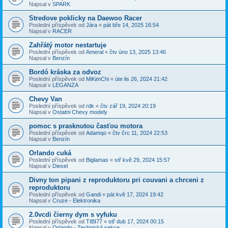
Napsal v
SPARK
Stredove poklicky na Daewoo Racer
Poslední příspěvek od
Jára
«
pát bře 14, 2025 16:54
Napsal v
RACER
Zahřátý motor nestartuje
Poslední příspěvek od
Ameral
«
čtv úno 13, 2025 13:46
Napsal v
Benzín
Bordó kráska za odvoz
Poslední příspěvek od
MiKimChi
«
úte lis 26, 2024 21:42
Napsal v
LEGANZA
Chevy Van
Poslední příspěvek od
rdk
«
čtv zář 19, 2024 20:19
Napsal v
Ostatni Chevy modely
pomoc s prasknutou časťou motora
Poslední příspěvek od
Adamqo
«
čtv črc 11, 2024 22:53
Napsal v
Benzín
Orlando cuká
Poslední příspěvek od
Biglamas
«
stř kvě 29, 2024 15:57
Napsal v
Diesel
Divny ton pipani z reproduktoru pri couvani a chrceni z
reproduktoru
Poslední příspěvek od
Gandi
«
pát kvě 17, 2024 19:42
Napsal v
Cruze - Elektronika
2.0vcdi čierny dym s vyfuku
Poslední příspěvek od
TIBI77
«
stř dub 17, 2024 00:15
Napsal v
Orlando - Technická sekce