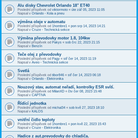
Alu disky Chevrolet Orlando 18" ET40
Poslední příspěvek od
viktormoto
«
úte zář 05, 2023 11:05
Napsal v
Orlando - Kola a pneu
výměna oleje v automatu
Poslední příspěvek od
1hombre1
«
pon srp 14, 2023 14:21
Napsal v
Cruze - Technická sekce
Výměna převodovky motor 1.8, 104kw
Poslední příspěvek od
Pakys
«
sob črc 22, 2023 21:15
Napsal v
Benzín
Teče olej z převodovky
Poslední příspěvek od
Pagy
«
stř čer 14, 2023 11:19
Napsal v
Aveo - Technická sekce
Svetlá
Poslední příspěvek od
tibor846
«
stř čer 14, 2023 06:18
Napsal v
Orlando - Elektronika
Nouzový stav, automat neřadí, kontrolky ESR svítí.
Poslední příspěvek od
MilanXD
«
čtv čer 08, 2023 15:48
Napsal v
CAPTIVA
Řídící jednotka
Poslední příspěvek od
michal34
«
sob kvě 27, 2023 18:10
Napsal v
KALOS
vnitřní čidlo teploty
Poslední příspěvek od
1hombre1
«
pon kvě 22, 2023 15:43
Napsal v
Cruze - Elektronika
Hadice z aut.prevodovky do chladiča.