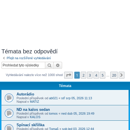
Témata bez odpovědí
Přejít na rozšířené vyhledávání
Hledat
Pokročilé hledání
Stránka
1
z
20
1
2
3
4
5
20
Da
Vyhledávání nalezlo více než 1000 shod
…
Témata
Autorádio
Poslední příspěvek od
ab021
«
stř srp 05, 2026 11:13
Napsal v
MATIZ
ND na kalos sedan
Poslední příspěvek od
tomos
«
ned dub 05, 2026 19:49
Napsal v
KALOS
Spínací skříňka
Poslední příspěvek od
Tomaš
«
sob led 03, 2026 12:44