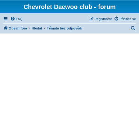
Chevrolet Daewoo club - forum
FAQ
Registrovat
Přihlásit se
H
Obsah fóra
Hledat
Témata bez odpovědí
l
e
d
a
t