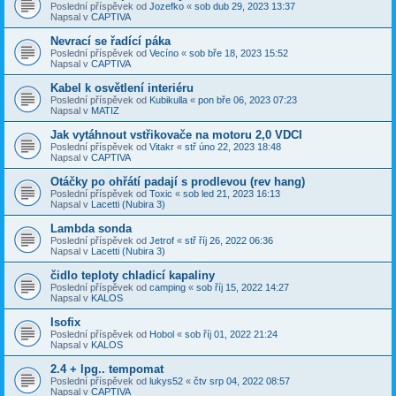
Poslední příspěvek od
Jozefko
«
sob dub 29, 2023 13:37
Napsal v
CAPTIVA
Nevrací se řadící páka
Poslední příspěvek od
Vecíno
«
sob bře 18, 2023 15:52
Napsal v
CAPTIVA
Kabel k osvětlení interiéru
Poslední příspěvek od
Kubikulla
«
pon bře 06, 2023 07:23
Napsal v
MATIZ
Jak vytáhnout vstřikovače na motoru 2,0 VDCI
Poslední příspěvek od
Vitakr
«
stř úno 22, 2023 18:48
Napsal v
CAPTIVA
Otáčky po ohřátí padají s prodlevou (rev hang)
Poslední příspěvek od
Toxic
«
sob led 21, 2023 16:13
Napsal v
Lacetti (Nubira 3)
Lambda sonda
Poslední příspěvek od
Jetrof
«
stř říj 26, 2022 06:36
Napsal v
Lacetti (Nubira 3)
čidlo teploty chladicí kapaliny
Poslední příspěvek od
camping
«
sob říj 15, 2022 14:27
Napsal v
KALOS
Isofix
Poslední příspěvek od
Hobol
«
sob říj 01, 2022 21:24
Napsal v
KALOS
2.4 + lpg.. tempomat
Poslední příspěvek od
lukys52
«
čtv srp 04, 2022 08:57
Napsal v
CAPTIVA