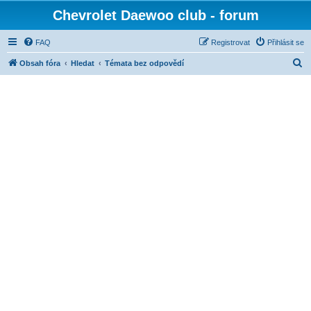
Chevrolet Daewoo club - forum
FAQ
Registrovat
Přihlásit se
H
Obsah fóra
Hledat
Témata bez odpovědí
l
e
d
a
t