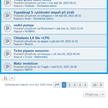
Poslední příspěvek od
Cerv
«
čtv dub 28, 2022 09:21
Napsal v
Orlando - Technická sekce
Vypadávají 5. rychlostní stupeň při jízdě
Poslední příspěvek od
Zdragoun
«
stř dub 06, 2022 06:32
Napsal v
Aveo - Technická sekce
vodní pumpa
Poslední příspěvek od
Rorschach
«
pát úno 11, 2022 12:44
Napsal v
NUBIRA
Chladenie 1,8 16v +LPG
Poslední příspěvek od
awgee
«
pát úno 04, 2022 11:31
Napsal v
Benzín
Tiche pipanie senzorov
Poslední příspěvek od
rusnyyy
«
stř úno 02, 2022 09:34
Napsal v
Cruze - Elektronika
Matiz imobilizer
Poslední příspěvek od
Tragét
«
ned říj 31, 2021 20:28
Napsal v
MATIZ
Stránka
1
z
20
1
2
3
4
5
20
Da
Vyhledávání nalezlo více než 1000 shod
…
Přejít na