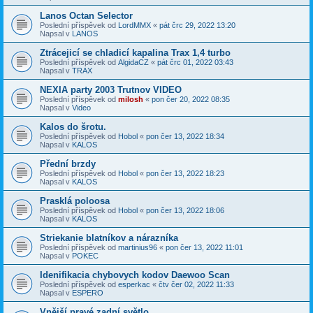
Lanos Octan Selector
Poslední příspěvek od
LordMMX
«
pát črc 29, 2022 13:20
Napsal v
LANOS
Ztrácejicí se chladicí kapalina Trax 1,4 turbo
Poslední příspěvek od
AlgidaCZ
«
pát črc 01, 2022 03:43
Napsal v
TRAX
NEXIA party 2003 Trutnov VIDEO
Poslední příspěvek od
milosh
«
pon čer 20, 2022 08:35
Napsal v
Video
Kalos do šrotu.
Poslední příspěvek od
Hobol
«
pon čer 13, 2022 18:34
Napsal v
KALOS
Přední brzdy
Poslední příspěvek od
Hobol
«
pon čer 13, 2022 18:23
Napsal v
KALOS
Prasklá poloosa
Poslední příspěvek od
Hobol
«
pon čer 13, 2022 18:06
Napsal v
KALOS
Striekanie blatníkov a nárazníka
Poslední příspěvek od
martinius96
«
pon čer 13, 2022 11:01
Napsal v
POKEC
Idenifikacia chybovych kodov Daewoo Scan
Poslední příspěvek od
esperkac
«
čtv čer 02, 2022 11:33
Napsal v
ESPERO
Vnější pravé zadní světlo