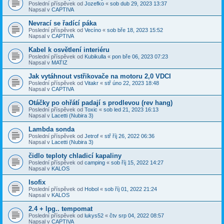
Poslední příspěvek od
Jozefko
«
sob dub 29, 2023 13:37
Napsal v
CAPTIVA
Nevrací se řadící páka
Poslední příspěvek od
Vecíno
«
sob bře 18, 2023 15:52
Napsal v
CAPTIVA
Kabel k osvětlení interiéru
Poslední příspěvek od
Kubikulla
«
pon bře 06, 2023 07:23
Napsal v
MATIZ
Jak vytáhnout vstřikovače na motoru 2,0 VDCI
Poslední příspěvek od
Vitakr
«
stř úno 22, 2023 18:48
Napsal v
CAPTIVA
Otáčky po ohřátí padají s prodlevou (rev hang)
Poslední příspěvek od
Toxic
«
sob led 21, 2023 16:13
Napsal v
Lacetti (Nubira 3)
Lambda sonda
Poslední příspěvek od
Jetrof
«
stř říj 26, 2022 06:36
Napsal v
Lacetti (Nubira 3)
čidlo teploty chladicí kapaliny
Poslední příspěvek od
camping
«
sob říj 15, 2022 14:27
Napsal v
KALOS
Isofix
Poslední příspěvek od
Hobol
«
sob říj 01, 2022 21:24
Napsal v
KALOS
2.4 + lpg.. tempomat
Poslední příspěvek od
lukys52
«
čtv srp 04, 2022 08:57
Napsal v
CAPTIVA