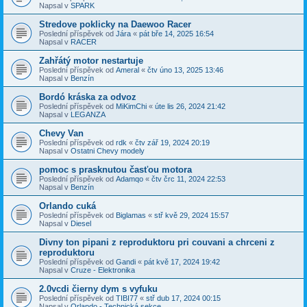
Napsal v
SPARK
Stredove poklicky na Daewoo Racer
Poslední příspěvek od
Jára
«
pát bře 14, 2025 16:54
Napsal v
RACER
Zahřátý motor nestartuje
Poslední příspěvek od
Ameral
«
čtv úno 13, 2025 13:46
Napsal v
Benzín
Bordó kráska za odvoz
Poslední příspěvek od
MiKimChi
«
úte lis 26, 2024 21:42
Napsal v
LEGANZA
Chevy Van
Poslední příspěvek od
rdk
«
čtv zář 19, 2024 20:19
Napsal v
Ostatni Chevy modely
pomoc s prasknutou časťou motora
Poslední příspěvek od
Adamqo
«
čtv črc 11, 2024 22:53
Napsal v
Benzín
Orlando cuká
Poslední příspěvek od
Biglamas
«
stř kvě 29, 2024 15:57
Napsal v
Diesel
Divny ton pipani z reproduktoru pri couvani a chrceni z
reproduktoru
Poslední příspěvek od
Gandi
«
pát kvě 17, 2024 19:42
Napsal v
Cruze - Elektronika
2.0vcdi čierny dym s vyfuku
Poslední příspěvek od
TIBI77
«
stř dub 17, 2024 00:15
Napsal v
Orlando - Technická sekce