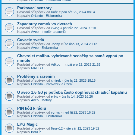
Parkovací senzory
Poslední příspěvek od
Kuře
«
pon bře 25, 2024 08:04
Napsal v
Orlando - Elektronika
Zapadnuty zamok vo dverach
Poslední příspěvek od
xwing
«
pát bře 22, 2024 09:10
Napsal v
Aveo - Interiér a exteriér
Cuvacie svetlá.
Poslední příspěvek od
Jonny
«
úte úno 13, 2024 20:12
Napsal v
Aveo - Elektronika
Chevrolet malibu- vyhrievané sedačky sa samé vypnú po
minúte
Poslední příspěvek od
Adkoo__
«
pát pro 22, 2023 21:52
Napsal v
MALIBU
Problémy s řazením
Poslední příspěvek od
xmirek
«
úte lis 21, 2023 18:15
Napsal v
Orlando - Podvozek a řízení
U aveo 1.6 G3 je potřeba často doplňovat chladicí kapalinu
Poslední příspěvek od
erikp
«
úte lis 14, 2023 16:26
Napsal v
Aveo - Motory
PIN kód k rádiu
Poslední příspěvek od
vynys
«
ned říj 22, 2023 16:32
Napsal v
Orlando - Elektronika
LPG Magic
Poslední příspěvek od
fleury12
«
úte zář 12, 2023 19:32
Napsal v
Benzín