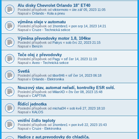
Alu disky Chevrolet Orlando 18" ET40
Poslední příspěvek od
viktormoto
«
úte zář 05, 2023 11:05
Napsal v
Orlando - Kola a pneu
výměna oleje v automatu
Poslední příspěvek od
1hombre1
«
pon srp 14, 2023 14:21
Napsal v
Cruze - Technická sekce
Výměna převodovky motor 1.8, 104kw
Poslední příspěvek od
Pakys
«
sob črc 22, 2023 21:15
Napsal v
Benzín
Teče olej z převodovky
Poslední příspěvek od
Pagy
«
stř čer 14, 2023 11:19
Napsal v
Aveo - Technická sekce
Svetlá
Poslední příspěvek od
tibor846
«
stř čer 14, 2023 06:18
Napsal v
Orlando - Elektronika
Nouzový stav, automat neřadí, kontrolky ESR svítí.
Poslední příspěvek od
MilanXD
«
čtv čer 08, 2023 15:48
Napsal v
CAPTIVA
Řídící jednotka
Poslední příspěvek od
michal34
«
sob kvě 27, 2023 18:10
Napsal v
KALOS
vnitřní čidlo teploty
Poslední příspěvek od
1hombre1
«
pon kvě 22, 2023 15:43
Napsal v
Cruze - Elektronika
Hadice z aut.prevodovky do chladiča.