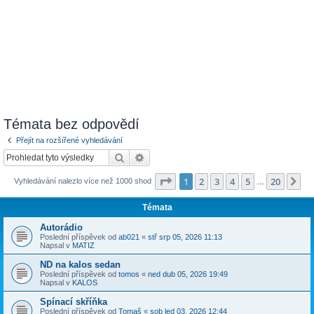
Témata bez odpovědí
Přejít na rozšířené vyhledávání
Hledat
Pokročilé hledání
Stránka
1
z
20
1
2
3
4
5
20
Da
Vyhledávání nalezlo více než 1000 shod
…
Témata
Autorádio
Poslední příspěvek od
ab021
«
stř srp 05, 2026 11:13
Napsal v
MATIZ
ND na kalos sedan
Poslední příspěvek od
tomos
«
ned dub 05, 2026 19:49
Napsal v
KALOS
Spínací skříňka
Poslední příspěvek od
Tomaš
«
sob led 03, 2026 12:44