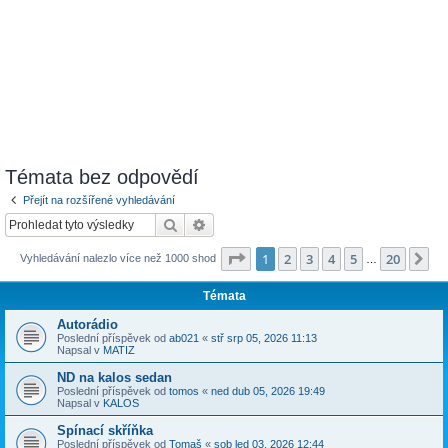
Témata bez odpovědí
Přejít na rozšířené vyhledávání
Hledat
Pokročilé hledání
Stránka
1
z
20
1
2
3
4
5
20
Da
Vyhledávání nalezlo více než 1000 shod
…
Témata
Autorádio
Poslední příspěvek od
ab021
«
stř srp 05, 2026 11:13
Napsal v
MATIZ
ND na kalos sedan
Poslední příspěvek od
tomos
«
ned dub 05, 2026 19:49
Napsal v
KALOS
Spínací skříňka
Poslední příspěvek od
Tomaš
«
sob led 03, 2026 12:44