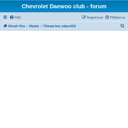
Chevrolet Daewoo club - forum
FAQ
Registrovat
Přihlásit se
H
Obsah fóra
Hledat
Témata bez odpovědí
l
e
d
a
t