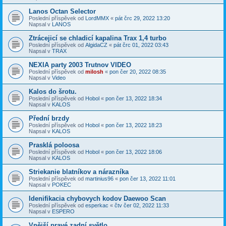
Lanos Octan Selector
Poslední příspěvek od
LordMMX
«
pát črc 29, 2022 13:20
Napsal v
LANOS
Ztrácejicí se chladicí kapalina Trax 1,4 turbo
Poslední příspěvek od
AlgidaCZ
«
pát črc 01, 2022 03:43
Napsal v
TRAX
NEXIA party 2003 Trutnov VIDEO
Poslední příspěvek od
milosh
«
pon čer 20, 2022 08:35
Napsal v
Video
Kalos do šrotu.
Poslední příspěvek od
Hobol
«
pon čer 13, 2022 18:34
Napsal v
KALOS
Přední brzdy
Poslední příspěvek od
Hobol
«
pon čer 13, 2022 18:23
Napsal v
KALOS
Prasklá poloosa
Poslední příspěvek od
Hobol
«
pon čer 13, 2022 18:06
Napsal v
KALOS
Striekanie blatníkov a nárazníka
Poslední příspěvek od
martinius96
«
pon čer 13, 2022 11:01
Napsal v
POKEC
Idenifikacia chybovych kodov Daewoo Scan
Poslední příspěvek od
esperkac
«
čtv čer 02, 2022 11:33
Napsal v
ESPERO
Vnější pravé zadní světlo