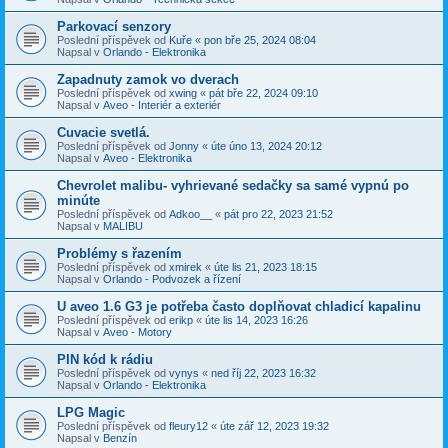
Parkovací senzory
Poslední příspěvek od
Kuře
«
pon bře 25, 2024 08:04
Napsal v
Orlando - Elektronika
Zapadnuty zamok vo dverach
Poslední příspěvek od
xwing
«
pát bře 22, 2024 09:10
Napsal v
Aveo - Interiér a exteriér
Cuvacie svetlá.
Poslední příspěvek od
Jonny
«
úte úno 13, 2024 20:12
Napsal v
Aveo - Elektronika
Chevrolet malibu- vyhrievané sedačky sa samé vypnú po
minúte
Poslední příspěvek od
Adkoo__
«
pát pro 22, 2023 21:52
Napsal v
MALIBU
Problémy s řazením
Poslední příspěvek od
xmirek
«
úte lis 21, 2023 18:15
Napsal v
Orlando - Podvozek a řízení
U aveo 1.6 G3 je potřeba často doplňovat chladicí kapalinu
Poslední příspěvek od
erikp
«
úte lis 14, 2023 16:26
Napsal v
Aveo - Motory
PIN kód k rádiu
Poslední příspěvek od
vynys
«
ned říj 22, 2023 16:32
Napsal v
Orlando - Elektronika
LPG Magic
Poslední příspěvek od
fleury12
«
úte zář 12, 2023 19:32
Napsal v
Benzín