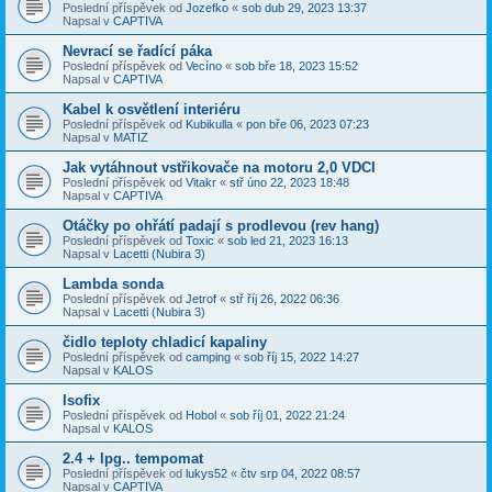
Poslední příspěvek od
Jozefko
«
sob dub 29, 2023 13:37
Napsal v
CAPTIVA
Nevrací se řadící páka
Poslední příspěvek od
Vecíno
«
sob bře 18, 2023 15:52
Napsal v
CAPTIVA
Kabel k osvětlení interiéru
Poslední příspěvek od
Kubikulla
«
pon bře 06, 2023 07:23
Napsal v
MATIZ
Jak vytáhnout vstřikovače na motoru 2,0 VDCI
Poslední příspěvek od
Vitakr
«
stř úno 22, 2023 18:48
Napsal v
CAPTIVA
Otáčky po ohřátí padají s prodlevou (rev hang)
Poslední příspěvek od
Toxic
«
sob led 21, 2023 16:13
Napsal v
Lacetti (Nubira 3)
Lambda sonda
Poslední příspěvek od
Jetrof
«
stř říj 26, 2022 06:36
Napsal v
Lacetti (Nubira 3)
čidlo teploty chladicí kapaliny
Poslední příspěvek od
camping
«
sob říj 15, 2022 14:27
Napsal v
KALOS
Isofix
Poslední příspěvek od
Hobol
«
sob říj 01, 2022 21:24
Napsal v
KALOS
2.4 + lpg.. tempomat
Poslední příspěvek od
lukys52
«
čtv srp 04, 2022 08:57
Napsal v
CAPTIVA