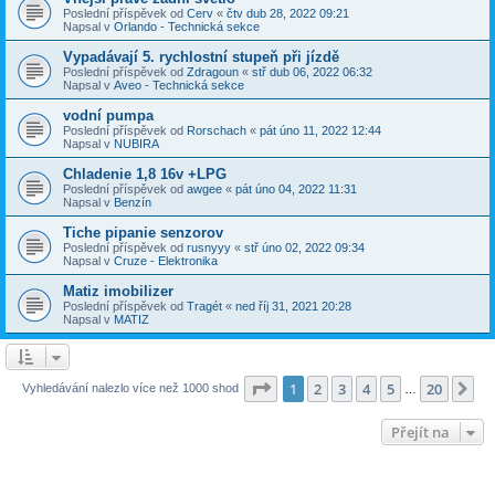
Poslední příspěvek od
Cerv
«
čtv dub 28, 2022 09:21
Napsal v
Orlando - Technická sekce
Vypadávají 5. rychlostní stupeň při jízdě
Poslední příspěvek od
Zdragoun
«
stř dub 06, 2022 06:32
Napsal v
Aveo - Technická sekce
vodní pumpa
Poslední příspěvek od
Rorschach
«
pát úno 11, 2022 12:44
Napsal v
NUBIRA
Chladenie 1,8 16v +LPG
Poslední příspěvek od
awgee
«
pát úno 04, 2022 11:31
Napsal v
Benzín
Tiche pipanie senzorov
Poslední příspěvek od
rusnyyy
«
stř úno 02, 2022 09:34
Napsal v
Cruze - Elektronika
Matiz imobilizer
Poslední příspěvek od
Tragét
«
ned říj 31, 2021 20:28
Napsal v
MATIZ
Stránka
1
z
20
1
2
3
4
5
20
Da
Vyhledávání nalezlo více než 1000 shod
…
Přejít na