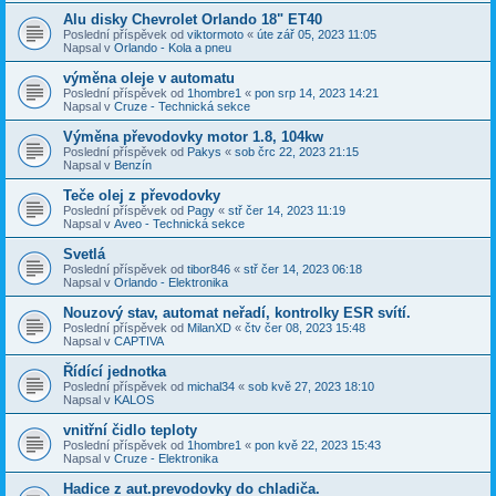
Alu disky Chevrolet Orlando 18" ET40
Poslední příspěvek od
viktormoto
«
úte zář 05, 2023 11:05
Napsal v
Orlando - Kola a pneu
výměna oleje v automatu
Poslední příspěvek od
1hombre1
«
pon srp 14, 2023 14:21
Napsal v
Cruze - Technická sekce
Výměna převodovky motor 1.8, 104kw
Poslední příspěvek od
Pakys
«
sob črc 22, 2023 21:15
Napsal v
Benzín
Teče olej z převodovky
Poslední příspěvek od
Pagy
«
stř čer 14, 2023 11:19
Napsal v
Aveo - Technická sekce
Svetlá
Poslední příspěvek od
tibor846
«
stř čer 14, 2023 06:18
Napsal v
Orlando - Elektronika
Nouzový stav, automat neřadí, kontrolky ESR svítí.
Poslední příspěvek od
MilanXD
«
čtv čer 08, 2023 15:48
Napsal v
CAPTIVA
Řídící jednotka
Poslední příspěvek od
michal34
«
sob kvě 27, 2023 18:10
Napsal v
KALOS
vnitřní čidlo teploty
Poslední příspěvek od
1hombre1
«
pon kvě 22, 2023 15:43
Napsal v
Cruze - Elektronika
Hadice z aut.prevodovky do chladiča.