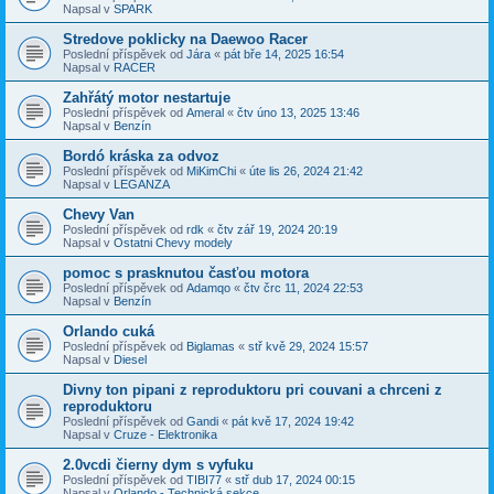
Napsal v
SPARK
Stredove poklicky na Daewoo Racer
Poslední příspěvek od
Jára
«
pát bře 14, 2025 16:54
Napsal v
RACER
Zahřátý motor nestartuje
Poslední příspěvek od
Ameral
«
čtv úno 13, 2025 13:46
Napsal v
Benzín
Bordó kráska za odvoz
Poslední příspěvek od
MiKimChi
«
úte lis 26, 2024 21:42
Napsal v
LEGANZA
Chevy Van
Poslední příspěvek od
rdk
«
čtv zář 19, 2024 20:19
Napsal v
Ostatni Chevy modely
pomoc s prasknutou časťou motora
Poslední příspěvek od
Adamqo
«
čtv črc 11, 2024 22:53
Napsal v
Benzín
Orlando cuká
Poslední příspěvek od
Biglamas
«
stř kvě 29, 2024 15:57
Napsal v
Diesel
Divny ton pipani z reproduktoru pri couvani a chrceni z
reproduktoru
Poslední příspěvek od
Gandi
«
pát kvě 17, 2024 19:42
Napsal v
Cruze - Elektronika
2.0vcdi čierny dym s vyfuku
Poslední příspěvek od
TIBI77
«
stř dub 17, 2024 00:15
Napsal v
Orlando - Technická sekce