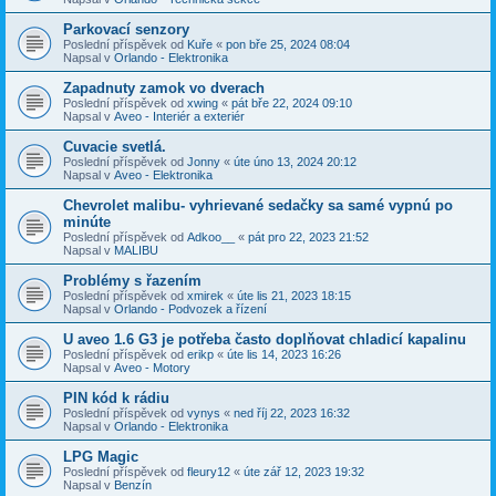
Parkovací senzory
Poslední příspěvek od
Kuře
«
pon bře 25, 2024 08:04
Napsal v
Orlando - Elektronika
Zapadnuty zamok vo dverach
Poslední příspěvek od
xwing
«
pát bře 22, 2024 09:10
Napsal v
Aveo - Interiér a exteriér
Cuvacie svetlá.
Poslední příspěvek od
Jonny
«
úte úno 13, 2024 20:12
Napsal v
Aveo - Elektronika
Chevrolet malibu- vyhrievané sedačky sa samé vypnú po
minúte
Poslední příspěvek od
Adkoo__
«
pát pro 22, 2023 21:52
Napsal v
MALIBU
Problémy s řazením
Poslední příspěvek od
xmirek
«
úte lis 21, 2023 18:15
Napsal v
Orlando - Podvozek a řízení
U aveo 1.6 G3 je potřeba často doplňovat chladicí kapalinu
Poslední příspěvek od
erikp
«
úte lis 14, 2023 16:26
Napsal v
Aveo - Motory
PIN kód k rádiu
Poslední příspěvek od
vynys
«
ned říj 22, 2023 16:32
Napsal v
Orlando - Elektronika
LPG Magic
Poslední příspěvek od
fleury12
«
úte zář 12, 2023 19:32
Napsal v
Benzín