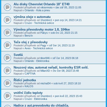
Alu disky Chevrolet Orlando 18" ET40
Poslední příspěvek od
viktormoto
«
úte zář 05, 2023 11:05
Napsal v
Orlando - Kola a pneu
výměna oleje v automatu
Poslední příspěvek od
1hombre1
«
pon srp 14, 2023 14:21
Napsal v
Cruze - Technická sekce
Výměna převodovky motor 1.8, 104kw
Poslední příspěvek od
Pakys
«
sob črc 22, 2023 21:15
Napsal v
Benzín
Teče olej z převodovky
Poslední příspěvek od
Pagy
«
stř čer 14, 2023 11:19
Napsal v
Aveo - Technická sekce
Svetlá
Poslední příspěvek od
tibor846
«
stř čer 14, 2023 06:18
Napsal v
Orlando - Elektronika
Nouzový stav, automat neřadí, kontrolky ESR svítí.
Poslední příspěvek od
MilanXD
«
čtv čer 08, 2023 15:48
Napsal v
CAPTIVA
Řídící jednotka
Poslední příspěvek od
michal34
«
sob kvě 27, 2023 18:10
Napsal v
KALOS
vnitřní čidlo teploty
Poslední příspěvek od
1hombre1
«
pon kvě 22, 2023 15:43
Napsal v
Cruze - Elektronika
Hadice z aut.prevodovky do chladiča.