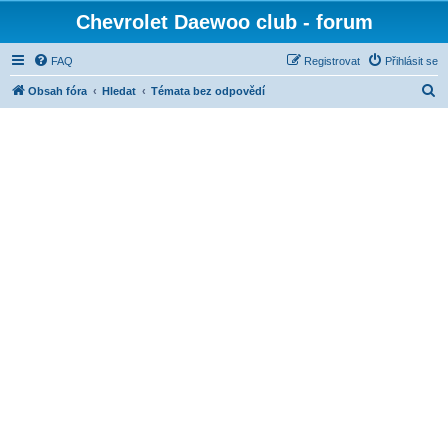
Chevrolet Daewoo club - forum
FAQ
Registrovat
Přihlásit se
H
Obsah fóra
Hledat
Témata bez odpovědí
l
e
d
a
t