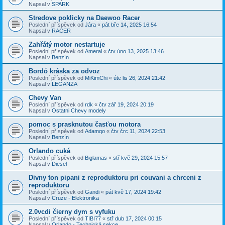
Napsal v
SPARK
Stredove poklicky na Daewoo Racer
Poslední příspěvek od
Jára
«
pát bře 14, 2025 16:54
Napsal v
RACER
Zahřátý motor nestartuje
Poslední příspěvek od
Ameral
«
čtv úno 13, 2025 13:46
Napsal v
Benzín
Bordó kráska za odvoz
Poslední příspěvek od
MiKimChi
«
úte lis 26, 2024 21:42
Napsal v
LEGANZA
Chevy Van
Poslední příspěvek od
rdk
«
čtv zář 19, 2024 20:19
Napsal v
Ostatni Chevy modely
pomoc s prasknutou časťou motora
Poslední příspěvek od
Adamqo
«
čtv črc 11, 2024 22:53
Napsal v
Benzín
Orlando cuká
Poslední příspěvek od
Biglamas
«
stř kvě 29, 2024 15:57
Napsal v
Diesel
Divny ton pipani z reproduktoru pri couvani a chrceni z
reproduktoru
Poslední příspěvek od
Gandi
«
pát kvě 17, 2024 19:42
Napsal v
Cruze - Elektronika
2.0vcdi čierny dym s vyfuku
Poslední příspěvek od
TIBI77
«
stř dub 17, 2024 00:15
Napsal v
Orlando - Technická sekce