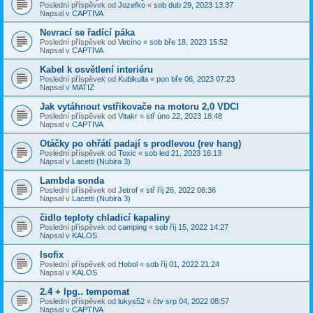
Poslední příspěvek od
Jozefko
«
sob dub 29, 2023 13:37
Napsal v
CAPTIVA
Nevrací se řadící páka
Poslední příspěvek od
Vecíno
«
sob bře 18, 2023 15:52
Napsal v
CAPTIVA
Kabel k osvětlení interiéru
Poslední příspěvek od
Kubikulla
«
pon bře 06, 2023 07:23
Napsal v
MATIZ
Jak vytáhnout vstřikovače na motoru 2,0 VDCI
Poslední příspěvek od
Vitakr
«
stř úno 22, 2023 18:48
Napsal v
CAPTIVA
Otáčky po ohřátí padají s prodlevou (rev hang)
Poslední příspěvek od
Toxic
«
sob led 21, 2023 16:13
Napsal v
Lacetti (Nubira 3)
Lambda sonda
Poslední příspěvek od
Jetrof
«
stř říj 26, 2022 06:36
Napsal v
Lacetti (Nubira 3)
čidlo teploty chladicí kapaliny
Poslední příspěvek od
camping
«
sob říj 15, 2022 14:27
Napsal v
KALOS
Isofix
Poslední příspěvek od
Hobol
«
sob říj 01, 2022 21:24
Napsal v
KALOS
2.4 + lpg.. tempomat
Poslední příspěvek od
lukys52
«
čtv srp 04, 2022 08:57
Napsal v
CAPTIVA