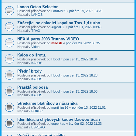
Lanos Octan Selector
Poslední příspěvek od
LordMMX
«
pát črc 29, 2022 13:20
Napsal v
LANOS
Ztrácejicí se chladicí kapalina Trax 1,4 turbo
Poslední příspěvek od
AlgidaCZ
«
pát črc 01, 2022 03:43
Napsal v
TRAX
NEXIA party 2003 Trutnov VIDEO
Poslední příspěvek od
milosh
«
pon čer 20, 2022 08:35
Napsal v
Video
Kalos do šrotu.
Poslední příspěvek od
Hobol
«
pon čer 13, 2022 18:34
Napsal v
KALOS
Přední brzdy
Poslední příspěvek od
Hobol
«
pon čer 13, 2022 18:23
Napsal v
KALOS
Prasklá poloosa
Poslední příspěvek od
Hobol
«
pon čer 13, 2022 18:06
Napsal v
KALOS
Striekanie blatníkov a nárazníka
Poslední příspěvek od
martinius96
«
pon čer 13, 2022 11:01
Napsal v
POKEC
Idenifikacia chybovych kodov Daewoo Scan
Poslední příspěvek od
esperkac
«
čtv čer 02, 2022 11:33
Napsal v
ESPERO
Vnější pravé zadní světlo