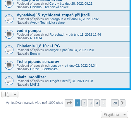
Poslední příspěvek od
Cerv
«
čtv dub 28, 2022 09:21
Napsal v
Orlando - Technická sekce
Vypadávají 5. rychlostní stupeň při jízdě
Poslední příspěvek od
Zdragoun
«
stř dub 06, 2022 06:32
Napsal v
Aveo - Technická sekce
vodní pumpa
Poslední příspěvek od
Rorschach
«
pát úno 11, 2022 12:44
Napsal v
NUBIRA
Chladenie 1,8 16v +LPG
Poslední příspěvek od
awgee
«
pát úno 04, 2022 11:31
Napsal v
Benzín
Tiche pipanie senzorov
Poslední příspěvek od
rusnyyy
«
stř úno 02, 2022 09:34
Napsal v
Cruze - Elektronika
Matiz imobilizer
Poslední příspěvek od
Tragét
«
ned říj 31, 2021 20:28
Napsal v
MATIZ
Stránka
1
z
20
1
2
3
4
5
20
Da
Vyhledávání nalezlo více než 1000 shod
…
Přejít na