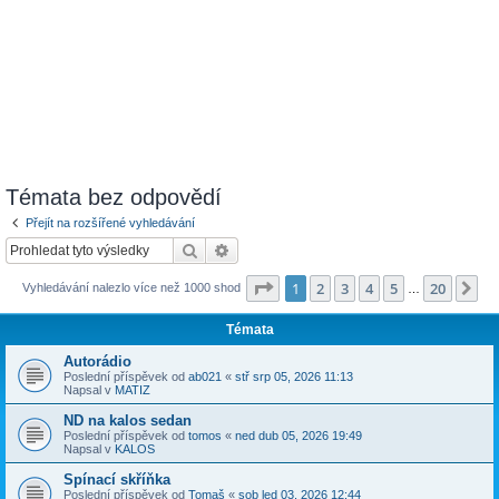
Témata bez odpovědí
Přejít na rozšířené vyhledávání
Hledat
Pokročilé hledání
Stránka
1
z
20
1
2
3
4
5
20
Da
Vyhledávání nalezlo více než 1000 shod
…
Témata
Autorádio
Poslední příspěvek od
ab021
«
stř srp 05, 2026 11:13
Napsal v
MATIZ
ND na kalos sedan
Poslední příspěvek od
tomos
«
ned dub 05, 2026 19:49
Napsal v
KALOS
Spínací skříňka
Poslední příspěvek od
Tomaš
«
sob led 03, 2026 12:44