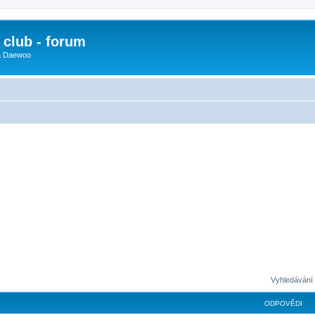
club - forum
 a Daewoo
Vyhledávání 
ODPOVĚDI