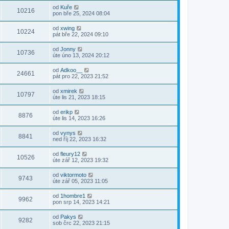
od
Kuře
10216
pon bře 25, 2024 08:04
od
xwing
10224
pát bře 22, 2024 09:10
od
Jonny
10736
úte úno 13, 2024 20:12
od
Adkoo__
24661
pát pro 22, 2023 21:52
od
xmirek
10797
úte lis 21, 2023 18:15
od
erikp
8876
úte lis 14, 2023 16:26
od
vynys
8841
ned říj 22, 2023 16:32
od
fleury12
10526
úte zář 12, 2023 19:32
od
viktormoto
9743
úte zář 05, 2023 11:05
od
1hombre1
9962
pon srp 14, 2023 14:21
od
Pakys
9282
sob črc 22, 2023 21:15