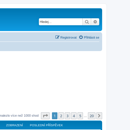
Hledat
Pokročilé hledání
Registrovat
Přihlásit se
Stránka
1
z
20
1
2
3
4
5
20
Další
nalezlo více než 1000 shod
…
ZOBRAZENÍ
POSLEDNÍ PŘÍSPĚVEK