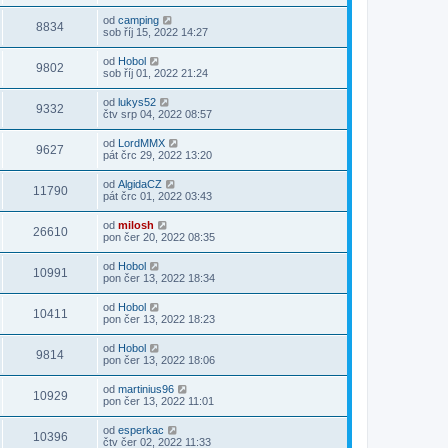
od
camping
8834
sob říj 15, 2022 14:27
od
Hobol
9802
sob říj 01, 2022 21:24
od
lukys52
9332
čtv srp 04, 2022 08:57
od
LordMMX
9627
pát črc 29, 2022 13:20
od
AlgidaCZ
11790
pát črc 01, 2022 03:43
od
milosh
26610
pon čer 20, 2022 08:35
od
Hobol
10991
pon čer 13, 2022 18:34
od
Hobol
10411
pon čer 13, 2022 18:23
od
Hobol
9814
pon čer 13, 2022 18:06
od
martinius96
10929
pon čer 13, 2022 11:01
od
esperkac
10396
čtv čer 02, 2022 11:33