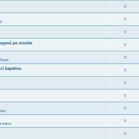
0
0
ér
0
 vypnú po minúte
0
0
řízení
cí kapalinu
0
0
0
0
pneu
0
á sekce
0