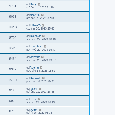
od
Pagy
9761
stř čer 14, 2023 11:19
od
tibor846
9063
stř čer 14, 2023 06:18
od
MilanXD
10204
čtv čer 08, 2023 15:48
od
michal34
8705
sob kvě 27, 2023 18:10
od
1hombre1
10443
pon kvě 22, 2023 15:43
od
Jozefko
8464
sob dub 29, 2023 13:37
od
Vecíno
9387
sob bře 18, 2023 15:52
od
Kubikulla
10117
pon bře 06, 2023 07:23
od
Vitakr
9120
stř úno 22, 2023 18:48
od
Toxic
9922
sob led 21, 2023 16:13
od
Jetrof
8748
stř říj 26, 2022 06:36