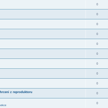
0
0
0
0
0
0
0
0
0
chrceni z reproduktoru
0
0
sekce