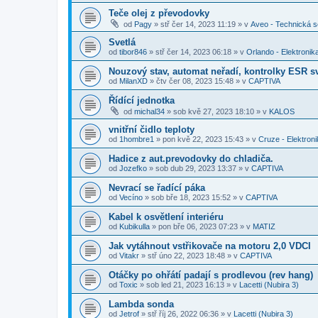
Teče olej z převodovky
od
Pagy
»
stř čer 14, 2023 11:19
» v
Aveo - Technická 
Svetlá
od
tibor846
»
stř čer 14, 2023 06:18
» v
Orlando - Elektronik
Nouzový stav, automat neřadí, kontrolky ESR sv
od
MilanXD
»
čtv čer 08, 2023 15:48
» v
CAPTIVA
Řídící jednotka
od
michal34
»
sob kvě 27, 2023 18:10
» v
KALOS
vnitřní čidlo teploty
od
1hombre1
»
pon kvě 22, 2023 15:43
» v
Cruze - Elektron
Hadice z aut.prevodovky do chladiča.
od
Jozefko
»
sob dub 29, 2023 13:37
» v
CAPTIVA
Nevrací se řadící páka
od
Vecíno
»
sob bře 18, 2023 15:52
» v
CAPTIVA
Kabel k osvětlení interiéru
od
Kubikulla
»
pon bře 06, 2023 07:23
» v
MATIZ
Jak vytáhnout vstřikovače na motoru 2,0 VDCI
od
Vitakr
»
stř úno 22, 2023 18:48
» v
CAPTIVA
Otáčky po ohřátí padají s prodlevou (rev hang)
od
Toxic
»
sob led 21, 2023 16:13
» v
Lacetti (Nubira 3)
Lambda sonda
od
Jetrof
»
stř říj 26, 2022 06:36
» v
Lacetti (Nubira 3)