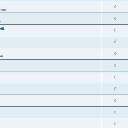
0
sekce
0
a
ítí.
0
0
0
ika
0
0
0
0
0
0