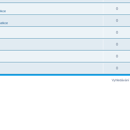
0
ekce
0
 sekce
0
0
0
0
Vyhledávání 