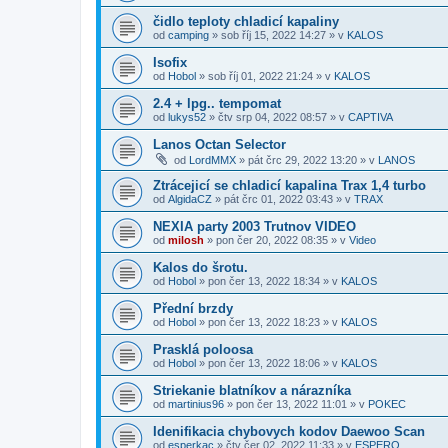
čidlo teploty chladicí kapaliny
od
camping
»
sob říj 15, 2022 14:27
» v
KALOS
Isofix
od
Hobol
»
sob říj 01, 2022 21:24
» v
KALOS
2.4 + lpg.. tempomat
od
lukys52
»
čtv srp 04, 2022 08:57
» v
CAPTIVA
Lanos Octan Selector
od
LordMMX
»
pát črc 29, 2022 13:20
» v
LANOS
Ztrácejicí se chladicí kapalina Trax 1,4 turbo
od
AlgidaCZ
»
pát črc 01, 2022 03:43
» v
TRAX
NEXIA party 2003 Trutnov VIDEO
od
milosh
»
pon čer 20, 2022 08:35
» v
Video
Kalos do šrotu.
od
Hobol
»
pon čer 13, 2022 18:34
» v
KALOS
Přední brzdy
od
Hobol
»
pon čer 13, 2022 18:23
» v
KALOS
Prasklá poloosa
od
Hobol
»
pon čer 13, 2022 18:06
» v
KALOS
Striekanie blatníkov a nárazníka
od
martinius96
»
pon čer 13, 2022 11:01
» v
POKEC
Idenifikacia chybovych kodov Daewoo Scan
od
esperkac
»
čtv čer 02, 2022 11:33
» v
ESPERO