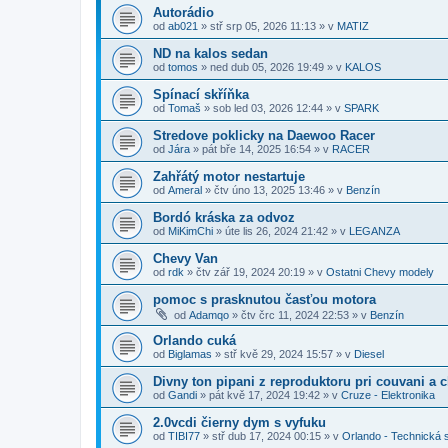
Autorádio
od
ab021
»
stř srp 05, 2026 11:13
» v
MATIZ
ND na kalos sedan
od
tomos
»
ned dub 05, 2026 19:49
» v
KALOS
Spínací skříňka
od
Tomaš
»
sob led 03, 2026 12:44
» v
SPARK
Stredove poklicky na Daewoo Racer
od
Jára
»
pát bře 14, 2025 16:54
» v
RACER
Zahřátý motor nestartuje
od
Ameral
»
čtv úno 13, 2025 13:46
» v
Benzín
Bordó kráska za odvoz
od
MiKimChi
»
úte lis 26, 2024 21:42
» v
LEGANZA
Chevy Van
od
rdk
»
čtv zář 19, 2024 20:19
» v
Ostatni Chevy modely
pomoc s prasknutou časťou motora
od
Adamqo
»
čtv črc 11, 2024 22:53
» v
Benzín
Orlando cuká
od
Biglamas
»
stř kvě 29, 2024 15:57
» v
Diesel
Divny ton pipani z reproduktoru pri couvani a 
od
Gandi
»
pát kvě 17, 2024 19:42
» v
Cruze - Elektronika
2.0vcdi čierny dym s vyfuku
od
TIBI77
»
stř dub 17, 2024 00:15
» v
Orlando - Technická 