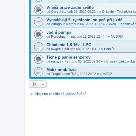
Vnější pravé zadní světlo
od
Cerv
»
čtv dub 28, 2022 09:21
» v
Orlando - Technická s
Vypadávají 5. rychlostní stupeň při jízdě
od
Zdragoun
»
stř dub 06, 2022 06:32
» v
Aveo - Technická
vodní pumpa
od
Rorschach
»
pát úno 11, 2022 12:44
» v
NUBIRA
Chladenie 1,8 16v +LPG
od
awgee
»
pát úno 04, 2022 11:31
» v
Benzín
Tiche pipanie senzorov
od
rusnyyy
»
stř úno 02, 2022 09:34
» v
Cruze - Elektronika
Matiz imobilizer
od
Tragét
»
ned říj 31, 2021 20:28
» v
MATIZ
Přejít na rozšířené vyhledávání