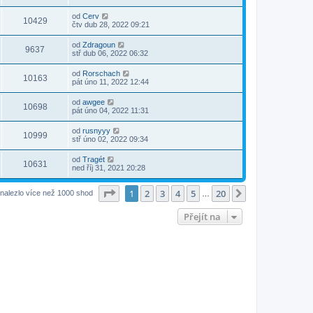
od
Cerv
10429
čtv dub 28, 2022 09:21
od
Zdragoun
9637
stř dub 06, 2022 06:32
od
Rorschach
10163
pát úno 11, 2022 12:44
od
awgee
10698
pát úno 04, 2022 11:31
od
rusnyyy
10999
stř úno 02, 2022 09:34
od
Tragét
10631
ned říj 31, 2021 20:28
Stránka
1
z
20
1
2
3
4
5
20
Další
nalezlo více než 1000 shod
…
Přejít na