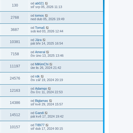
od
ab021
130
stř srp 05, 2026 11:13
od
tomos
2768
ned dub 05, 2026 19:49
od
Tomaš
3687
sob led 03, 2026 12:44
od
Jára
10381
pát bře 14, 2025 16:54
od
Ameral
7158
čtv úno 13, 2025 13:46
od
MiKimChi
11197
úte lis 26, 2024 21:42
od
rdk
24576
čtv zář 19, 2024 20:19
od
Adamqo
12163
čtv črc 11, 2024 22:53
od
Biglamas
14386
stř kvě 29, 2024 15:57
od
Gandi
14512
pát kvě 17, 2024 19:42
od
TIBI77
10157
stř dub 17, 2024 00:15