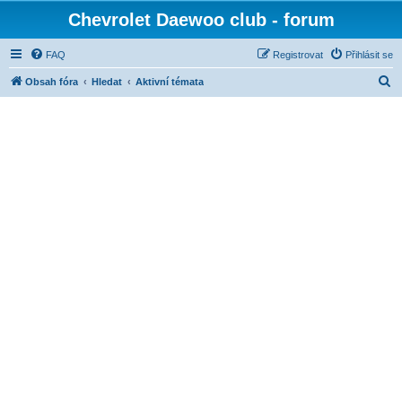
Chevrolet Daewoo club - forum
FAQ
Registrovat
Přihlásit se
H
Obsah fóra
Hledat
Aktivní témata
l
e
d
a
t