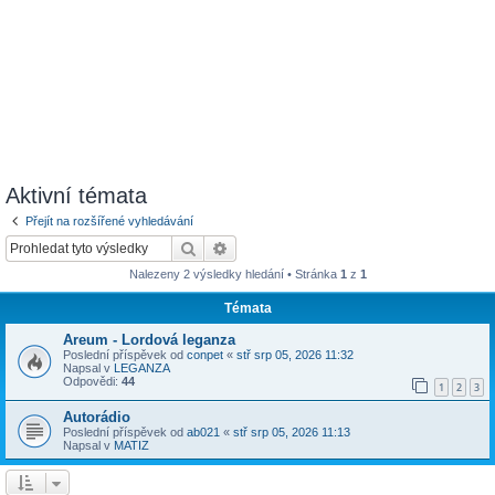
Aktivní témata
Přejít na rozšířené vyhledávání
Hledat
Pokročilé hledání
Nalezeny 2 výsledky hledání • Stránka
1
z
1
Témata
Areum - Lordová leganza
Poslední příspěvek od
conpet
«
stř srp 05, 2026 11:32
Napsal v
LEGANZA
Odpovědi:
44
1
2
3
Autorádio
Poslední příspěvek od
ab021
«
stř srp 05, 2026 11:13
Napsal v
MATIZ