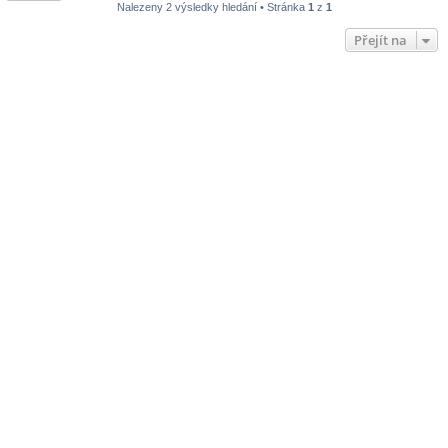
Nalezeny 2 výsledky hledání • Stránka
1
z
1
Přejít na