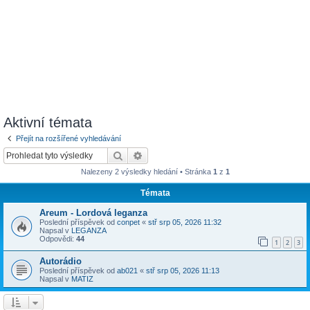
Aktivní témata
Přejít na rozšířené vyhledávání
Hledat
Pokročilé hledání
Nalezeny 2 výsledky hledání • Stránka
1
z
1
Témata
Areum - Lordová leganza
Poslední příspěvek od
conpet
«
stř srp 05, 2026 11:32
Napsal v
LEGANZA
Odpovědi:
44
1
2
3
Autorádio
Poslední příspěvek od
ab021
«
stř srp 05, 2026 11:13
Napsal v
MATIZ