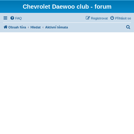
Chevrolet Daewoo club - forum
FAQ
Registrovat
Přihlásit se
H
Obsah fóra
Hledat
Aktivní témata
l
e
d
a
t