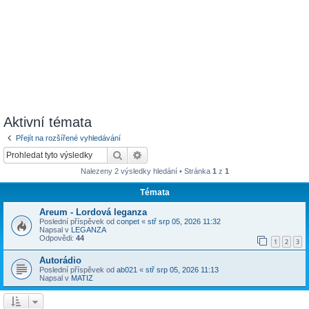
Aktivní témata
Přejít na rozšířené vyhledávání
Hledat
Pokročilé hledání
Nalezeny 2 výsledky hledání • Stránka
1
z
1
Témata
Areum - Lordová leganza
Poslední příspěvek od
conpet
«
stř srp 05, 2026 11:32
Napsal v
LEGANZA
Odpovědi:
44
1
2
3
Autorádio
Poslední příspěvek od
ab021
«
stř srp 05, 2026 11:13
Napsal v
MATIZ