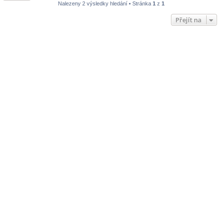
Nalezeny 2 výsledky hledání • Stránka
1
z
1
Přejít na