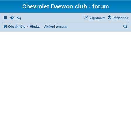
Chevrolet Daewoo club - forum
FAQ
Registrovat
Přihlásit se
H
Obsah fóra
Hledat
Aktivní témata
l
e
d
a
t