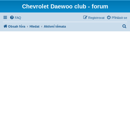
Chevrolet Daewoo club - forum
FAQ
Registrovat
Přihlásit se
H
Obsah fóra
Hledat
Aktivní témata
l
e
d
a
t