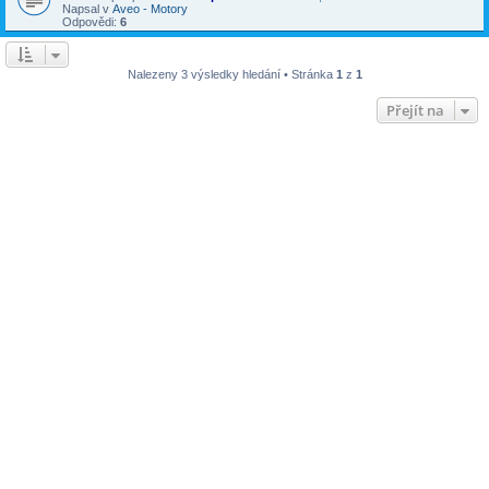
Napsal v
Aveo - Motory
Odpovědi:
6
Nalezeny 3 výsledky hledání • Stránka
1
z
1
Přejít na