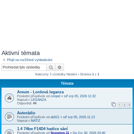
Aktivní témata
Přejít na rozšířené vyhledávání
Hledat
Pokročilé hledání
Nalezeny 3 výsledky hledání • Stránka
1
z
1
Témata
Areum - Lordová leganza
Poslední příspěvek od
conpet
«
stř srp 05, 2026 11:32
Napsal v
LEGANZA
Odpovědi:
44
1
2
3
Autorádio
Poslední příspěvek od
ab021
«
stř srp 05, 2026 11:13
Napsal v
MATIZ
1.4 74kw F14D4 hadice sání
Poslední příspěvek od
Scorpion.11
«
čtv črc 30, 2026 20:40