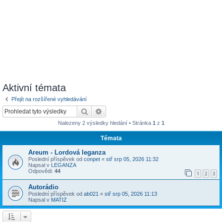
Aktivní témata
Přejít na rozšířené vyhledávání
Hledat
Pokročilé hledání
Nalezeny 2 výsledky hledání • Stránka
1
z
1
Témata
Areum - Lordová leganza
Poslední příspěvek od
conpet
«
stř srp 05, 2026 11:32
Napsal v
LEGANZA
Odpovědi:
44
1
2
3
Autorádio
Poslední příspěvek od
ab021
«
stř srp 05, 2026 11:13
Napsal v
MATIZ