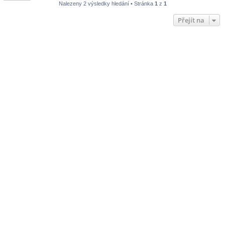
Nalezeny 2 výsledky hledání • Stránka
1
z
1
Přejít na