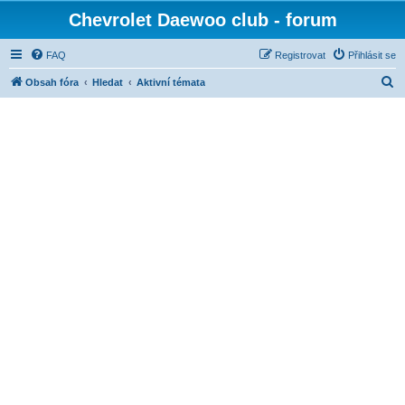
Chevrolet Daewoo club - forum
FAQ
Registrovat
Přihlásit se
H
Obsah fóra
Hledat
Aktivní témata
l
e
d
a
t