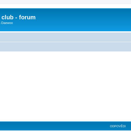
club - forum
 a Daewoo
ODPOVĚDI