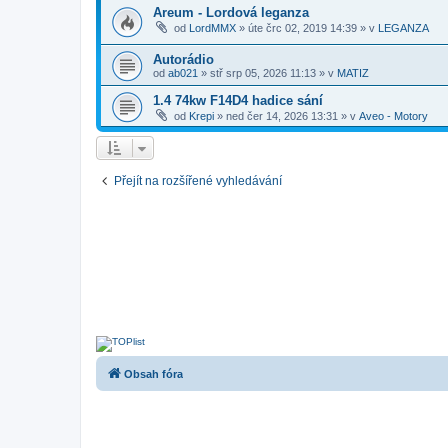
Areum - Lordová leganza
od
LordMMX
»
úte črc 02, 2019 14:39
» v
LEGANZA
Autorádio
od
ab021
»
stř srp 05, 2026 11:13
» v
MATIZ
1.4 74kw F14D4 hadice sání
od
Krepi
»
ned čer 14, 2026 13:31
» v
Aveo - Motory
Přejít na rozšířené vyhledávání
Obsah fóra