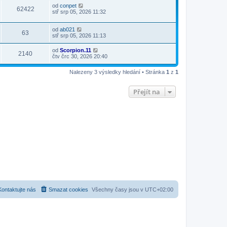
od
conpet
62422
stř srp 05, 2026 11:32
od
ab021
63
stř srp 05, 2026 11:13
od
Scorpion.11
2140
čtv črc 30, 2026 20:40
Nalezeny 3 výsledky hledání • Stránka
1
z
1
Přejít na
Kontaktujte nás
Smazat cookies
Všechny časy jsou v
UTC+02:00