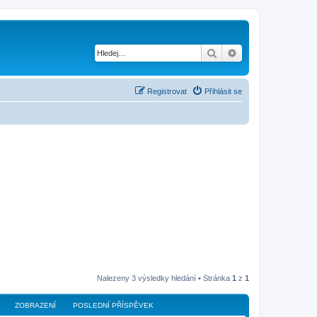
Hledat
Pokročilé hledání
Registrovat
Přihlásit se
Nalezeny 3 výsledky hledání • Stránka
1
z
1
ZOBRAZENÍ
POSLEDNÍ PŘÍSPĚVEK