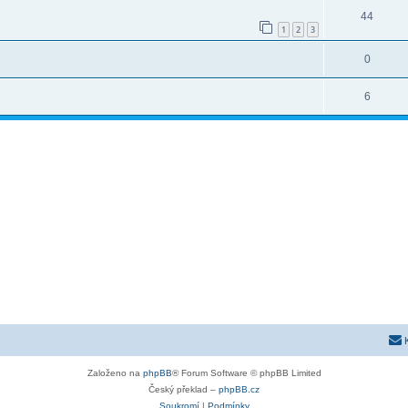
44
1
2
3
0
6
Založeno na
phpBB
® Forum Software © phpBB Limited
Český překlad –
phpBB.cz
Soukromí
|
Podmínky