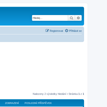
Hledat
Pokročilé hledání
Registrovat
Přihlásit se
Nalezeny 2 výsledky hledání • Stránka
1
z
1
ZOBRAZENÍ
POSLEDNÍ PŘÍSPĚVEK