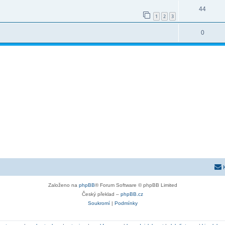
44
1
2
3
0
Založeno na
phpBB
® Forum Software © phpBB Limited
Český překlad –
phpBB.cz
Soukromí
|
Podmínky