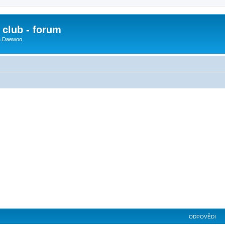
club - forum
 a Daewoo
ODPOVĚDI