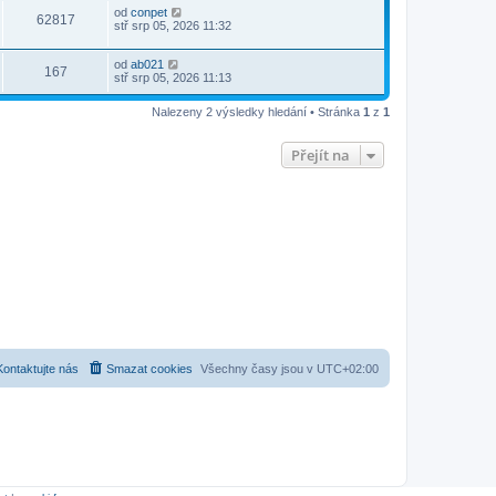
od
conpet
62817
stř srp 05, 2026 11:32
od
ab021
167
stř srp 05, 2026 11:13
Nalezeny 2 výsledky hledání • Stránka
1
z
1
Přejít na
Kontaktujte nás
Smazat cookies
Všechny časy jsou v
UTC+02:00