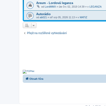
Areum - Lordová leganza
od
LordMMX
»
úte črc 02, 2019 14:39
» v
LEGANZA
Autorádio
od
ab021
»
stř srp 05, 2026 11:13
» v
MATIZ
Přejít na rozšířené vyhledávání
Obsah fóra