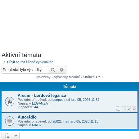
Aktivní témata
Přejít na rozšířené vyhledávání
Hledat
Pokročilé hledání
Nalezeny 2 výsledky hledání • Stránka
1
z
1
Témata
Areum - Lordová leganza
Poslední příspěvek od
conpet
«
stř srp 05, 2026 11:32
Napsal v
LEGANZA
Odpovědi:
44
1
2
3
Autorádio
Poslední příspěvek od
ab021
«
stř srp 05, 2026 11:13
Napsal v
MATIZ