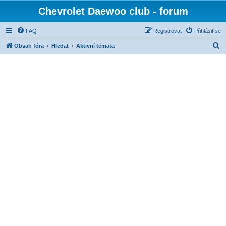
Chevrolet Daewoo club - forum
FAQ
Registrovat
Přihlásit se
H
Obsah fóra
Hledat
Aktivní témata
l
e
d
a
t