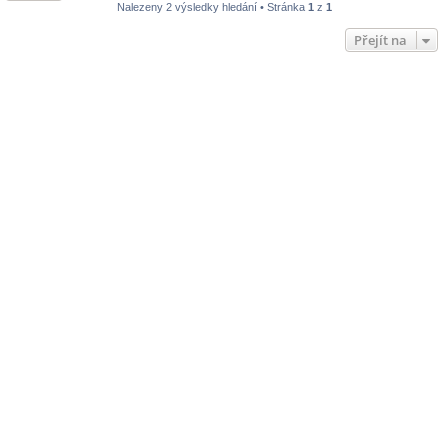
Nalezeny 2 výsledky hledání • Stránka
1
z
1
Přejít na