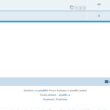
44
1
2
3
0
Založeno na
phpBB
® Forum Software © phpBB Limited
Český překlad –
phpBB.cz
Soukromí
|
Podmínky