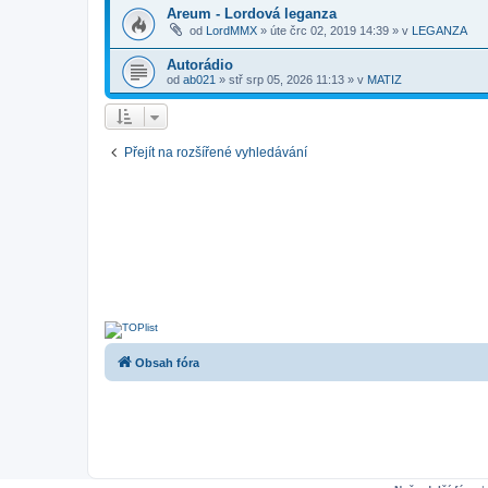
Areum - Lordová leganza
od
LordMMX
»
úte črc 02, 2019 14:39
» v
LEGANZA
Autorádio
od
ab021
»
stř srp 05, 2026 11:13
» v
MATIZ
Přejít na rozšířené vyhledávání
Obsah fóra