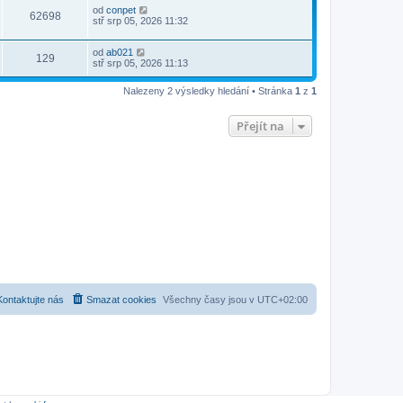
od
conpet
62698
stř srp 05, 2026 11:32
od
ab021
129
stř srp 05, 2026 11:13
Nalezeny 2 výsledky hledání • Stránka
1
z
1
Přejít na
Kontaktujte nás
Smazat cookies
Všechny časy jsou v
UTC+02:00