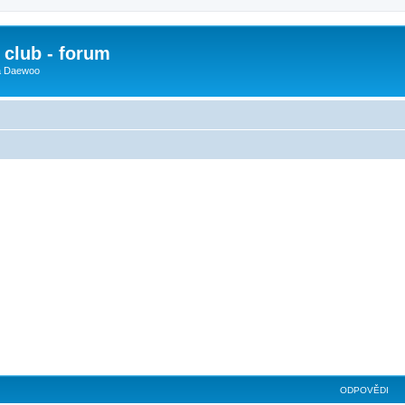
club - forum
 a Daewoo
ODPOVĚDI