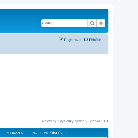
Hledat
Pokročilé hledání
Registrovat
Přihlásit se
Nalezeny 2 výsledky hledání • Stránka
1
z
1
ZOBRAZENÍ
POSLEDNÍ PŘÍSPĚVEK