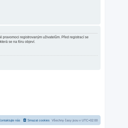
né pravomoci registrovaným uživatelům. Před registrací se
která se na fóru objeví.
Kontaktujte nás
Smazat cookies
Všechny časy jsou v
UTC+02:00