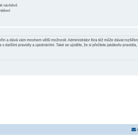
ždé návštěvě
hlášení
 vteřin a dává vám mnohem větší možnosti. Administrátor fóra též může dávat rozšíře
 s dalšími pravidly a ujednáními. Také se ujistěte, že si přečtete jakákoliv pravidla, 