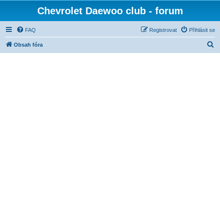
Chevrolet Daewoo club - forum
FAQ
Registrovat
Přihlásit se
H
Obsah fóra
l
e
d
a
t