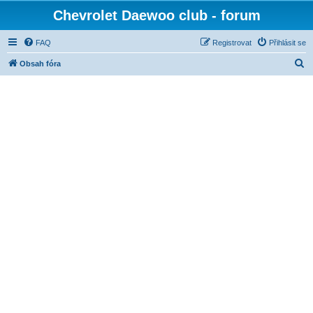
Chevrolet Daewoo club - forum
FAQ
Registrovat
Přihlásit se
H
Obsah fóra
l
e
d
a
t