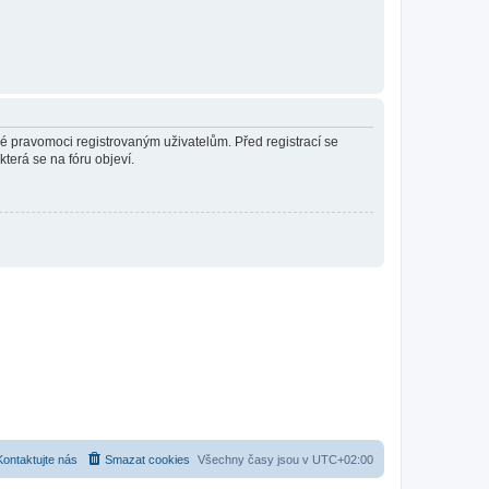
né pravomoci registrovaným uživatelům. Před registrací se
která se na fóru objeví.
Kontaktujte nás
Smazat cookies
Všechny časy jsou v
UTC+02:00