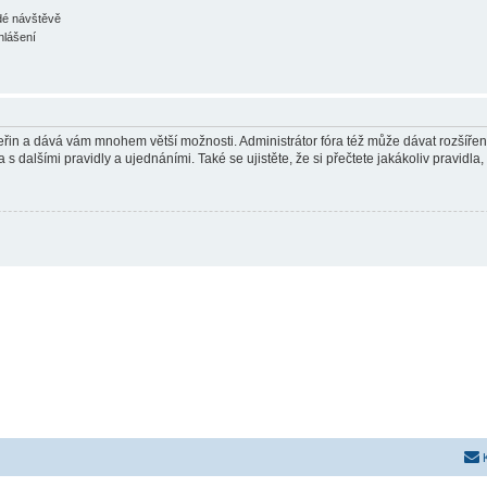
ždé návštěvě
hlášení
 vteřin a dává vám mnohem větší možnosti. Administrátor fóra též může dávat rozšíře
 s dalšími pravidly a ujednáními. Také se ujistěte, že si přečtete jakákoliv pravidla, 