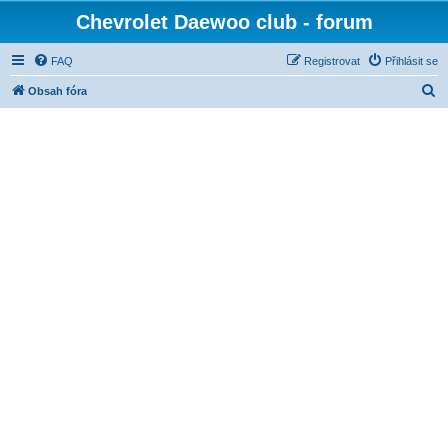
Chevrolet Daewoo club - forum
FAQ
Registrovat
Přihlásit se
H
Obsah fóra
l
e
d
a
t