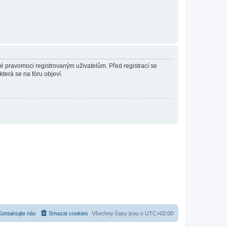
né pravomoci registrovaným uživatelům. Před registrací se
která se na fóru objeví.
Kontaktujte nás
Smazat cookies
Všechny časy jsou v
UTC+02:00