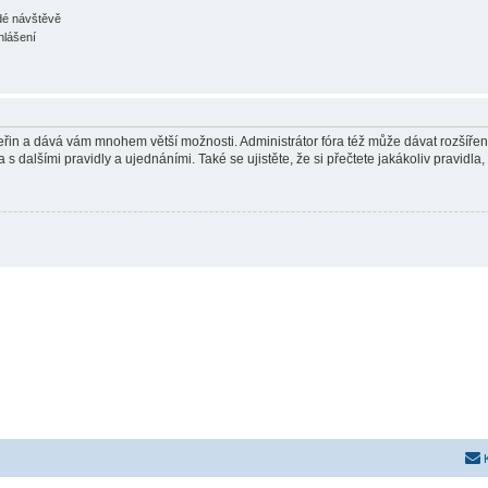
ždé návštěvě
hlášení
 vteřin a dává vám mnohem větší možnosti. Administrátor fóra též může dávat rozšíře
 s dalšími pravidly a ujednáními. Také se ujistěte, že si přečtete jakákoliv pravidla, 