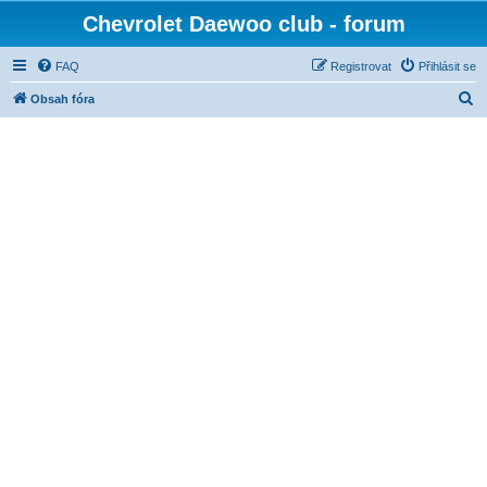
Chevrolet Daewoo club - forum
FAQ
Registrovat
Přihlásit se
H
Obsah fóra
l
e
d
a
t