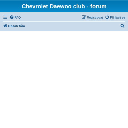
Chevrolet Daewoo club - forum
FAQ
Registrovat
Přihlásit se
H
Obsah fóra
l
e
d
a
t