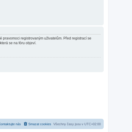
né pravomoci registrovaným uživatelům. Před registrací se
která se na fóru objeví.
Kontaktujte nás
Smazat cookies
Všechny časy jsou v
UTC+02:00