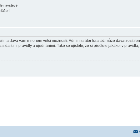
ždé návštěvě
hlášení
 vteřin a dává vám mnohem větší možnosti. Administrátor fóra též může dávat rozšíře
 s dalšími pravidly a ujednáními. Také se ujistěte, že si přečtete jakákoliv pravidla, 