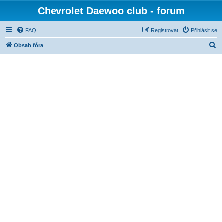
Chevrolet Daewoo club - forum
FAQ
Registrovat
Přihlásit se
H
Obsah fóra
l
e
d
a
t