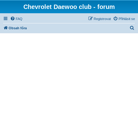
Chevrolet Daewoo club - forum
FAQ
Registrovat
Přihlásit se
H
Obsah fóra
l
e
d
a
t