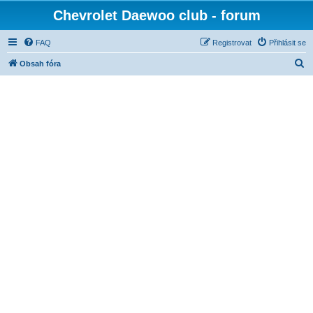
Chevrolet Daewoo club - forum
FAQ
Registrovat
Přihlásit se
H
Obsah fóra
l
e
d
a
t