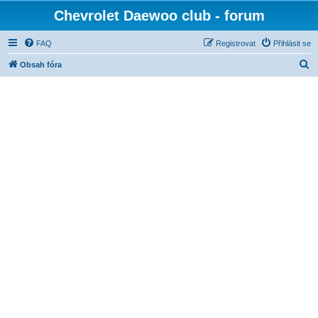
Chevrolet Daewoo club - forum
FAQ
Registrovat
Přihlásit se
H
Obsah fóra
l
e
d
a
t