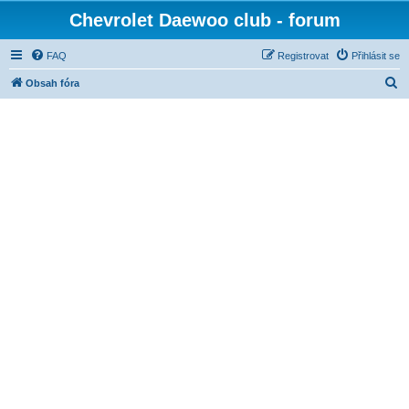
Chevrolet Daewoo club - forum
FAQ
Registrovat
Přihlásit se
H
Obsah fóra
l
e
d
a
t