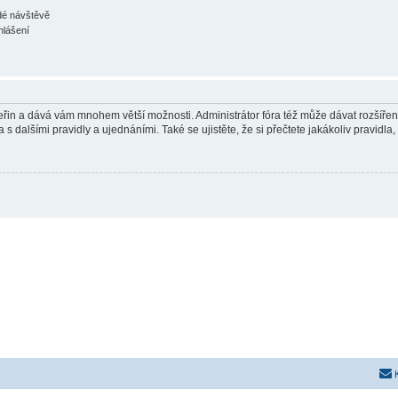
ždé návštěvě
hlášení
 vteřin a dává vám mnohem větší možnosti. Administrátor fóra též může dávat rozšíře
 s dalšími pravidly a ujednáními. Také se ujistěte, že si přečtete jakákoliv pravidla, 