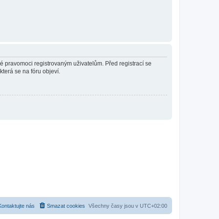
né pravomoci registrovaným uživatelům. Před registrací se
která se na fóru objeví.
Kontaktujte nás
Smazat cookies
Všechny časy jsou v
UTC+02:00