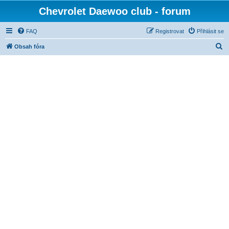
Chevrolet Daewoo club - forum
FAQ
Registrovat
Přihlásit se
H
Obsah fóra
l
e
d
a
t