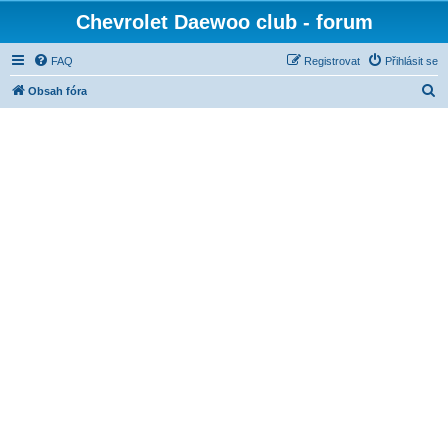
Chevrolet Daewoo club - forum
FAQ
Registrovat
Přihlásit se
H
Obsah fóra
l
e
d
a
t