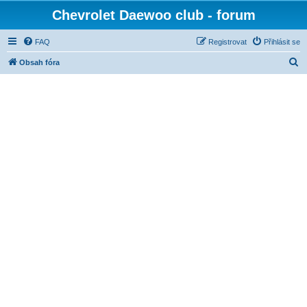
Chevrolet Daewoo club - forum
FAQ
Registrovat
Přihlásit se
H
Obsah fóra
l
e
d
a
t